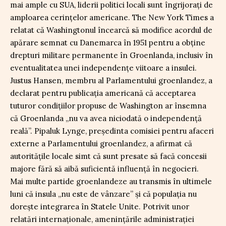
mai ample cu SUA, liderii politici locali sunt îngrijorați de
amploarea cerințelor americane. The New York Times a
relatat că Washingtonul încearcă să modifice acordul de
apărare semnat cu Danemarca în 1951 pentru a obține
drepturi militare permanente în Groenlanda, inclusiv în
eventualitatea unei independențe viitoare a insulei.
Justus Hansen, membru al Parlamentului groenlandez, a
declarat pentru publicația americană că acceptarea
tuturor condițiilor propuse de Washington ar însemna
că Groenlanda „nu va avea niciodată o independență
reală”. Pipaluk Lynge, președinta comisiei pentru afaceri
externe a Parlamentului groenlandez, a afirmat că
autoritățile locale simt că sunt presate să facă concesii
majore fără să aibă suficientă influență în negocieri.
Mai multe partide groenlandeze au transmis în ultimele
luni că insula „nu este de vânzare” și că populația nu
dorește integrarea în Statele Unite. Potrivit unor
relatări internaționale, amenințările administrației