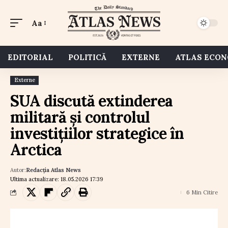
Aa
EDITORIAL
POLITICĂ
EXTERNE
ATLAS ECO
Externe
SUA discută extinderea
militară și controlul
investițiilor strategice în
Arctica
Autor:
Redacția Atlas News
Ultima actualizare: 18.05.2026 17:39
6 Min Citire