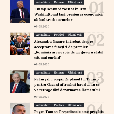
Actualitate
Externe
Ultimă oră
Trump schimbă tactica în Iran:
Washingtonul lasă presiunea economică
să facă treaba armelor
09.08.2026
Actualitate
Politică
Ultimă oră
Alexandru Nazare, întrebat despre
acceptarea funcției de premier:
„România are nevoie de un guvern stabil
cât mai curând”
09.08.2026
Actualitate
Externe
Ultimă oră
Netanyahu respinge planul lui Trump
pentru Gaza și afirmă că Israelul nu se
va retrage fără dezarmarea Hamasului
09.08.2026
Actualitate
Politică
Ultimă oră
Eugen Tomac: Președintele este pregătit