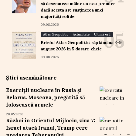
să desemneze mâine un nou premier
dacă acesta are susținerea unei
majorități solide
09.08.2026
Atlas Geopolitic
Actualitate
Ultimă oră
Brieful Atlas Geopolitic: săptămâna 3–9
august 2026 în 5 dosare-cheie
09.08.2026
Știri asemănătoare
Exerciții nucleare în Rusia și
Belarus. Moscova, pregătită să
folosească armele
20.05.2026
Război în Orientul Mijlociu, ziua 7:
Israel atacă Iranul, Trump cere
predarea Teheranului