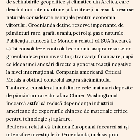
de schimbările geopolitice și climatice din Arctica, care
deschid noi rute maritime și facilitează accesul la resurse
naturale considerate esențiale pentru economia
viitorului. Groenlanda deține rezerve importante de
pământuri rare, grafit, uraniu, petrol și gaze naturale.
Publicația franceză Le Monde a relatat că SUA încearcă
să își consolideze controlul economic asupra resurselor
groenlandeze prin investiții și tranzacții financiare, după
ce ideea unei anexări directe a generat reacții negative
la nivel internațional. Compania americană Critical
Metals a obținut controlul asupra zăcământului
Tanbreez, considerat unul dintre cele mai mari depozite
de pământuri rare din afara Chinei. Washingtonul
încearcă astfel să reducă dependența industriei
americane de exporturile chineze de materiale critice
pentru tehnologie și apărare.
Reuters a relatat că Uniunea Europeană încearcă să își
intensifice investițiile în Groenlanda, inclusiv prin