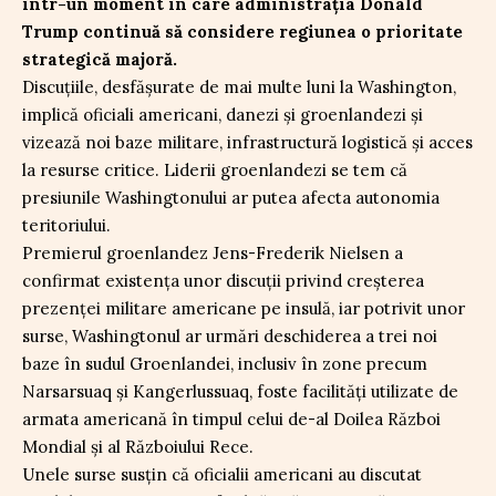
într-un moment în care administrația Donald
Trump continuă să considere regiunea o prioritate
strategică majoră.
Discuțiile, desfășurate de mai multe luni la Washington,
implică oficiali americani, danezi și groenlandezi și
vizează noi baze militare, infrastructură logistică și acces
la resurse critice. Liderii groenlandezi se tem că
presiunile Washingtonului ar putea afecta autonomia
teritoriului.
Premierul groenlandez Jens-Frederik Nielsen a
confirmat existența unor discuții privind creșterea
prezenței militare americane pe insulă, iar potrivit unor
surse, Washingtonul ar urmări deschiderea a trei noi
baze în sudul Groenlandei, inclusiv în zone precum
Narsarsuaq și Kangerlussuaq, foste facilități utilizate de
armata americană în timpul celui de-al Doilea Război
Mondial și al Războiului Rece.
Unele surse susțin că oficialii americani au discutat