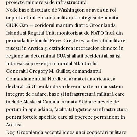
proiecte miniere și de infrastructură.
Noile baze discutate de Washington ar avea un rol
important într-o zonă militară strategică denumită
GIUK Gap — coridorul maritim dintre Groenlanda,
Islanda și Regatul Unit, monitorizat de NATO încă din
perioada Războiului Rece. Creșterea activității militare
rusești în Arctica și extinderea intereselor chineze în
regiune au determinat SUA și aliații occidentali să își
întărească prezența în nordul Atlanticului.
Generalul Gregory M. Guillot, comandantul
Comandamentului Nordic al armatei americane, a
declarat că Groenlanda va deveni parte a unui sistem
integrat de radare, baze și infrastructură militară care
include Alaska și Canada. Armata SUA are nevoie de
porturi în ape adânci, facilități logistice și infrastructură
pentru forțele speciale care să opereze permanent în
Arctica.
Deși Groenlanda acceptă ideea unei cooperări militare