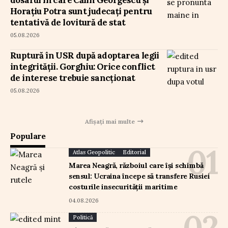
Horațiu Potra sunt judecați pentru
tentativă de lovitură de stat
05.08.2026
Ruptură în USR după adoptarea legii
integrității. Gorghiu: Orice conflict
de interese trebuie sancționat
05.08.2026
Afișați mai multe
Populare
Atlas Geopolitic
Editorial
Marea Neagră, războiul care își schimbă
sensul: Ucraina începe să transfere Rusiei
costurile insecurității maritime
04.08.2026
Politică