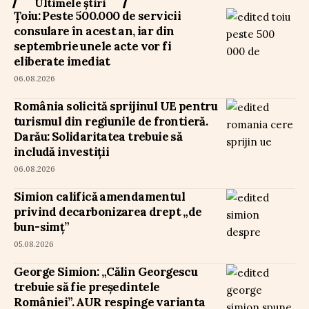
Ultimele știri
Țoiu: Peste 500.000 de servicii
consulare în acest an, iar din
septembrie unele acte vor fi
eliberate imediat
06.08.2026
România solicită sprijinul UE pentru
turismul din regiunile de frontieră.
Darău: Solidaritatea trebuie să
includă investiții
06.08.2026
Simion califică amendamentul
privind decarbonizarea drept „de
bun-simț”
05.08.2026
George Simion: „Călin Georgescu
trebuie să fie președintele
României”. AUR respinge varianta