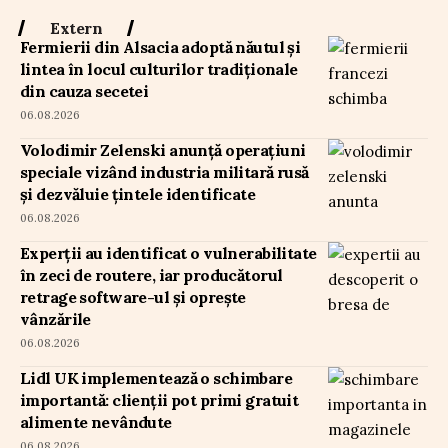
Extern
Fermierii din Alsacia adoptă năutul și
lintea în locul culturilor tradiționale
din cauza secetei
06.08.2026
Volodimir Zelenski anunță operațiuni
speciale vizând industria militară rusă
și dezvăluie țintele identificate
06.08.2026
Experții au identificat o vulnerabilitate
în zeci de routere, iar producătorul
retrage software-ul și oprește
vânzările
06.08.2026
Lidl UK implementează o schimbare
importantă: clienții pot primi gratuit
alimente nevândute
06.08.2026