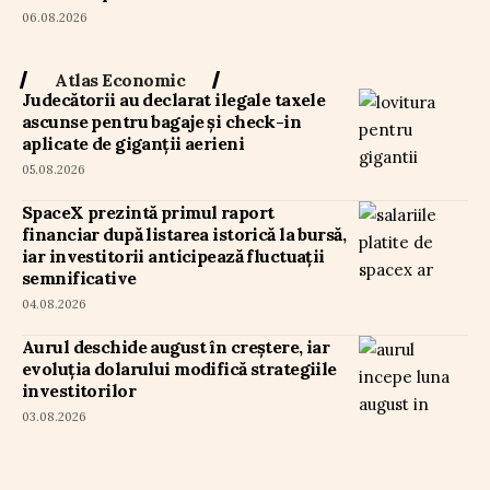
06.08.2026
Atlas Economic
Judecătorii au declarat ilegale taxele
ascunse pentru bagaje și check-in
aplicate de giganții aerieni
05.08.2026
SpaceX prezintă primul raport
financiar după listarea istorică la bursă,
iar investitorii anticipează fluctuații
semnificative
04.08.2026
Aurul deschide august în creștere, iar
evoluția dolarului modifică strategiile
investitorilor
03.08.2026