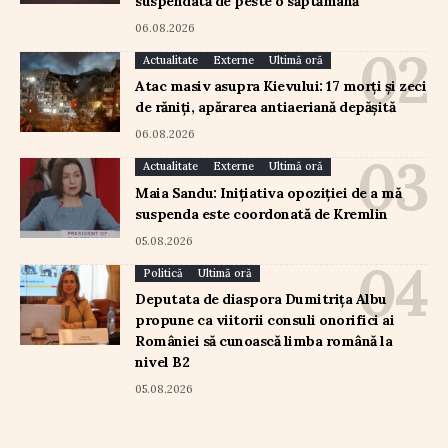
suspendată de peste o săptămână
06.08.2026
Actualitate
Externe
Ultimă oră
Atac masiv asupra Kievului: 17 morți și zeci
de răniți, apărarea antiaeriană depășită
06.08.2026
Actualitate
Externe
Ultimă oră
Maia Sandu: Inițiativa opoziției de a mă
suspenda este coordonată de Kremlin
05.08.2026
Politică
Ultimă oră
Deputata de diaspora Dumitrița Albu
propune ca viitorii consuli onorifici ai
României să cunoască limba română la
nivel B2
05.08.2026