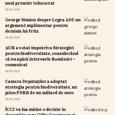
unui premier tehnocrat
05.08.2026
George Simion despre Legea ANI: un
argument suplimentar pentru
demisia lui Fritz
05.08.2026
AUR a votat împotriva Strategiei
pentru biodiversitate, considerând
că nu apără interesele României –
comunicat
05.08.2026
Camera Deputaților a adoptat
strategia pentru biodiversitate, un
jalon PNRR de un miliard de euro
05.08.2026
ÎCCJ va lua mâine o decizie în
dosarul în care Călin Georgescu și