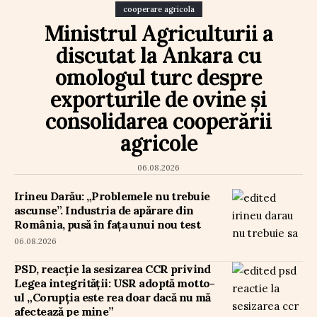
cooperare agricola
Ministrul Agriculturii a
discutat la Ankara cu
omologul turc despre
exporturile de ovine și
consolidarea cooperării
agricole
06.08.2026
Irineu Darău: „Problemele nu trebuie
ascunse”. Industria de apărare din
România, pusă în fața unui nou test
06.08.2026
PSD, reacție la sesizarea CCR privind
Legea integrității: USR adoptă motto-
ul „Corupția este rea doar dacă nu mă
afectează pe mine”