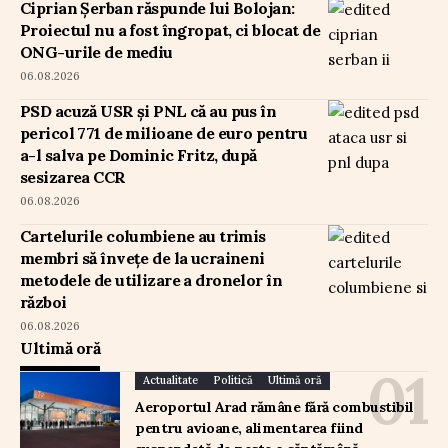
Ciprian Șerban răspunde lui Bolojan:
Proiectul nu a fost îngropat, ci blocat de
ONG-urile de mediu
06.08.2026
PSD acuză USR și PNL că au pus în
pericol 771 de milioane de euro pentru
a-l salva pe Dominic Fritz, după
sesizarea CCR
06.08.2026
Cartelurile columbiene au trimis
membri să învețe de la ucraineni
metodele de utilizare a dronelor în
război
06.08.2026
Ultimă oră
Actualitate
Politică
Ultimă oră
Aeroportul Arad rămâne fără combustibil
pentru avioane, alimentarea fiind