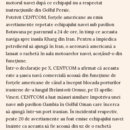
motorul navei după ce echipajul nu a respectat
instrucțiunile din Golful Persic.
Potrivit CENTCOM, forțele americane au emis
avertismente repetate echipajului navei sub pavilion
Botswana pe parcursul a 24 de ore, în timp ce aceasta
naviga spre insula Kharg din Iran. Pentru a împiedica
petrolierul să ajungă în Iran, o aeronavă americană a
lansat o rachetă în sala motoarelor navei, scoțând-o din
funcțiune.
Într-o declarație pe X, CENTCOM a afirmat că aceasta
este a șasea navă comercială scoasă din funcțiune de
forțele americane de când a început blocada porturilor
iraniene de-a lungul Strâmtorii Ormuz, pe 13 aprilie.
Vineri, CENTCOM a luat măsuri similare împotriva unei
nave sub pavilion Gambia în Golful Oman care încerca
să ajungă într-un port iranian. În incidentul respectiv,
peste 20 de avertismente au fost emise echipajului navei
înainte ca aceasta să fie scoasă din uz de o rachetă