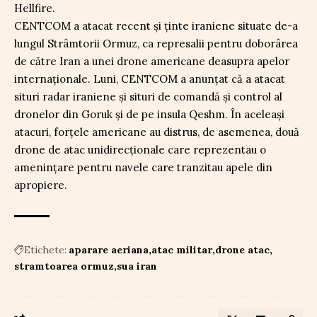
Hellfire.
CENTCOM a atacat recent și ținte iraniene situate de-a
lungul Strâmtorii Ormuz, ca represalii pentru doborârea
de către Iran a unei drone americane deasupra apelor
internaționale. Luni, CENTCOM a anunțat că a atacat
situri radar iraniene și situri de comandă și control al
dronelor din Goruk și de pe insula Qeshm. În aceleași
atacuri, forțele americane au distrus, de asemenea, două
drone de atac unidirecționale care reprezentau o
amenințare pentru navele care tranzitau apele din
apropiere.
Etichete:
aparare aeriana
atac militar
drone atac
stramtoarea ormuz
sua iran