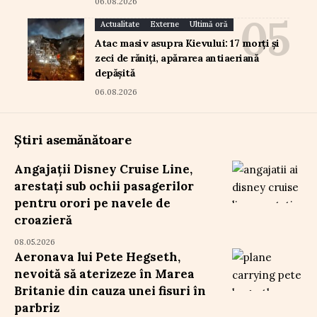
06.08.2026
Actualitate
Externe
Ultimă oră
Atac masiv asupra Kievului: 17 morți și
zeci de răniți, apărarea antiaeriană
depășită
06.08.2026
Știri asemănătoare
Angajații Disney Cruise Line,
arestați sub ochii pasagerilor
pentru orori pe navele de
croazieră
08.05.2026
Aeronava lui Pete Hegseth,
nevoită să aterizeze în Marea
Britanie din cauza unei fisuri în
parbriz