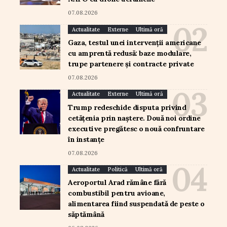
07.08.2026
Actualitate
Externe
Ultimă oră
Gaza, testul unei intervenții americane
cu amprentă redusă: baze modulare,
trupe partenere și contracte private
07.08.2026
Actualitate
Externe
Ultimă oră
Trump redeschide disputa privind
cetățenia prin naștere. Două noi ordine
executive pregătesc o nouă confruntare
în instanțe
07.08.2026
Actualitate
Politică
Ultimă oră
Aeroportul Arad rămâne fără
combustibil pentru avioane,
alimentarea fiind suspendată de peste o
săptămână