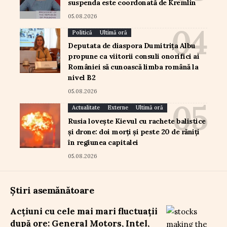
suspenda este coordonată de Kremlin
05.08.2026
Politică
Ultimă oră
Deputata de diaspora Dumitrița Albu
propune ca viitorii consuli onorifici ai
României să cunoască limba română la
nivel B2
05.08.2026
Actualitate
Externe
Ultimă oră
Rusia lovește Kievul cu rachete balistice
și drone: doi morți și peste 20 de răniți
în regiunea capitalei
05.08.2026
Știri asemănătoare
Acțiuni cu cele mai mari fluctuații
după ore: General Motors, Intel,