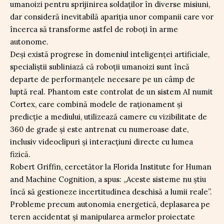
umanoizi pentru sprijinirea soldaților în diverse misiuni,
dar consideră inevitabilă apariția unor companii care vor
încerca să transforme astfel de roboți în arme
autonome.
Deși există progrese în domeniul inteligenței artificiale,
specialiștii subliniază că roboții umanoizi sunt încă
departe de performanțele necesare pe un câmp de
luptă real. Phantom este controlat de un sistem AI numit
Cortex, care combină modele de raționament și
predicție a mediului, utilizează camere cu vizibilitate de
360 de grade și este antrenat cu numeroase date,
inclusiv videoclipuri și interacțiuni directe cu lumea
fizică.
Robert Griffin, cercetător la Florida Institute for Human
and Machine Cognition, a spus: „Aceste sisteme nu știu
încă să gestioneze incertitudinea deschisă a lumii reale”.
Probleme precum autonomia energetică, deplasarea pe
teren accidentat și manipularea armelor proiectate