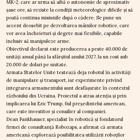
MK-2, care ar urma să aibă o autonomie de aproximativ
șase ore, să reziste la condiții meteorologice dificile și să
poată continua misiunile după o cădere. Se pune un
accent deosebit pe dezvoltarea mâinilor robotice, care
vor avea încheieturi și degete mai flexibile, capabile
inclusiv să manipuleze arme.
Obiectivul declarat este producerea a peste 40.000 de
unități anual până la sfârșitul anului 2027, la un cost sub
20.000 de dolari pe unitate.
Armata Statelor Unite testează deja robotul în activități
de manipulare și transport, iar experimente privind
integrarea armamentului sunt desfășurate în contextul
războiului din Ucraina. Proiectul a atras atenția și prin
implicarea lui Eric Trump, fiul președintelui american,
care este investitor și consilier al companiei.
Dean Fankhauser, specialist în robotică și fondatorul
firmei de consultanță Robozaps, a afirmat că armata
americană explorează posibilitatea utilizării roboților