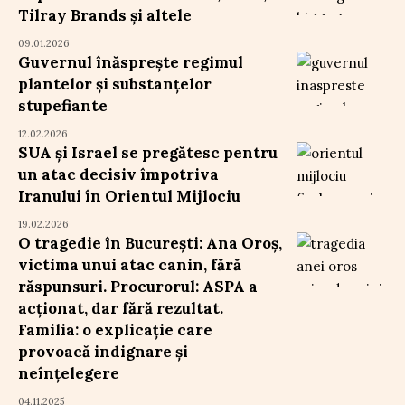
Tilray Brands și altele
09.01.2026
Guvernul înăsprește regimul
plantelor și substanțelor
stupefiante
12.02.2026
SUA și Israel se pregătesc pentru
un atac decisiv împotriva
Iranului în Orientul Mijlociu
19.02.2026
O tragedie în București: Ana Oroș,
victima unui atac canin, fără
răspunsuri. Procurorul: ASPA a
acționat, dar fără rezultat.
Familia: o explicație care
provoacă indignare și
neînțelegere
04.11.2025