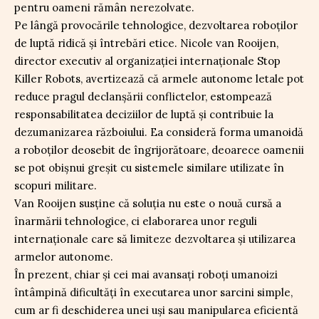
pentru oameni rămân nerezolvate.
Pe lângă provocările tehnologice, dezvoltarea roboților
de luptă ridică și întrebări etice. Nicole van Rooijen,
director executiv al organizației internaționale Stop
Killer Robots, avertizează că armele autonome letale pot
reduce pragul declanșării conflictelor, estompează
responsabilitatea deciziilor de luptă și contribuie la
dezumanizarea războiului. Ea consideră forma umanoidă
a roboților deosebit de îngrijorătoare, deoarece oamenii
se pot obișnui greșit cu sistemele similare utilizate în
scopuri militare.
Van Rooijen susține că soluția nu este o nouă cursă a
înarmării tehnologice, ci elaborarea unor reguli
internaționale care să limiteze dezvoltarea și utilizarea
armelor autonome.
În prezent, chiar și cei mai avansați roboți umanoizi
întâmpină dificultăți în executarea unor sarcini simple,
cum ar fi deschiderea unei uși sau manipularea eficientă