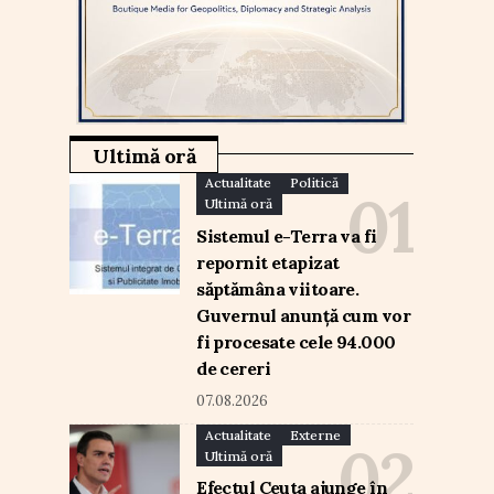
Ultimă oră
Actualitate
Politică
Ultimă oră
Sistemul e-Terra va fi
repornit etapizat
săptămâna viitoare.
Guvernul anunță cum vor
fi procesate cele 94.000
de cereri
07.08.2026
Actualitate
Externe
Ultimă oră
Efectul Ceuta ajunge în