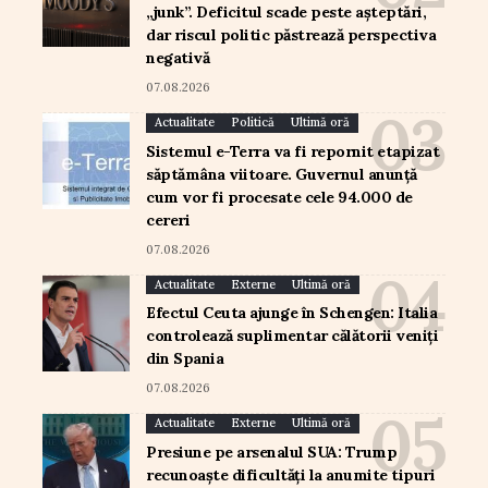
„junk”. Deficitul scade peste așteptări,
dar riscul politic păstrează perspectiva
negativă
07.08.2026
Actualitate
Politică
Ultimă oră
Sistemul e-Terra va fi repornit etapizat
săptămâna viitoare. Guvernul anunță
cum vor fi procesate cele 94.000 de
cereri
07.08.2026
Actualitate
Externe
Ultimă oră
Efectul Ceuta ajunge în Schengen: Italia
controlează suplimentar călătorii veniți
din Spania
07.08.2026
Actualitate
Externe
Ultimă oră
Presiune pe arsenalul SUA: Trump
recunoaște dificultăți la anumite tipuri