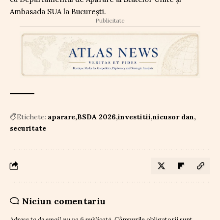
Ambasada SUA la București.
Publicitate
Etichete:
aparare
BSDA 2026
investitii
nicusor dan
securitate
Niciun comentariu
Adresa ta de email nu va fi publicată.
Câmpurile obligatorii sunt