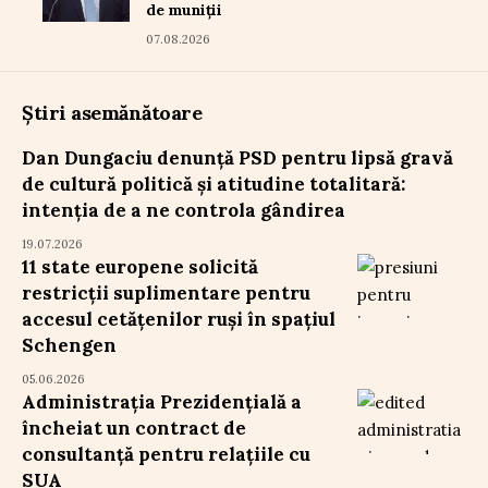
de muniții
07.08.2026
Știri asemănătoare
Dan Dungaciu denunță PSD pentru lipsă gravă
de cultură politică și atitudine totalitară:
intenția de a ne controla gândirea
19.07.2026
11 state europene solicită
restricții suplimentare pentru
accesul cetățenilor ruși în spațiul
Schengen
05.06.2026
Administrația Prezidențială a
încheiat un contract de
consultanță pentru relațiile cu
SUA