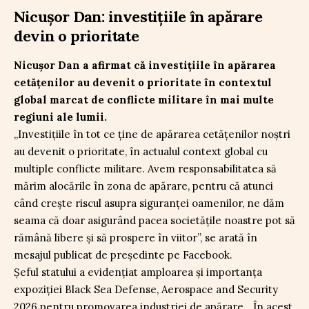
Nicușor Dan: investițiile în apărare
devin o prioritate
Nicușor Dan a afirmat că investițiile în apărarea
cetățenilor au devenit o prioritate în contextul
global marcat de conflicte militare în mai multe
regiuni ale lumii.
„Investițiile în tot ce ține de apărarea cetățenilor noștri
au devenit o prioritate, în actualul context global cu
multiple conflicte militare. Avem responsabilitatea să
mărim alocările în zona de apărare, pentru că atunci
când crește riscul asupra siguranței oamenilor, ne dăm
seama că doar asigurând pacea societățile noastre pot să
rămână libere și să prospere în viitor”, se arată în
mesajul publicat de președinte pe Facebook.
Șeful statului a evidențiat amploarea și importanța
expoziției Black Sea Defense, Aerospace and Security
2026 pentru promovarea industriei de apărare. „În acest