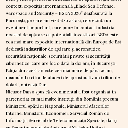
context, expoziția internațională „Black Sea Defense,
Aerospace and Security – BSDA 2026” desfășurată la
București, pe care am vizitat-o astăzi, reprezintă un
eveniment important, care pune în contact industria
noastră de apărare cu potențialii investitori. BSDA este
cea mai mare expoziție internațională din Europa de Est,
dedicată industriilor de apărare și aeronautice,
securității naționale, securității private și securității
cibernetice, care are loc o dată la doi ani, în București.
Ediția din acest an este cea mai mare de până acum,
însumând o cifră de afaceri de aproximativ un trilion de
dolari”, notează Dan.
Nicușor Dan a spus că evenimentul a fost organizat în
parteneriat cu mai multe instituții din România precum
Ministerul Apărării Naționale, Ministerul Afacerilor
Interne, Ministerul Economiei, Serviciul Român de
Informații, Serviciul de Telecomunicații Speciale, dar și
cu Departamentul de Apărare al Statelor Unite și