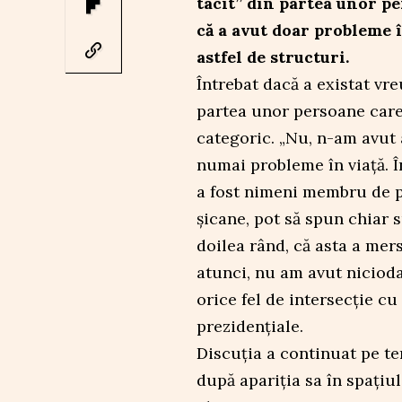
tacit” din partea unor pe
că a avut doar probleme î
astfel de structuri.
Întrebat dacă a existat vreu
partea unor persoane care 
categoric. „Nu, n-am avut 
numai probleme în viață. Î
a fost nimeni membru de pa
șicane, pot să spun chiar su
doilea rând, că asta a mer
atunci, nu am avut niciodat
orice fel de intersecție cu 
prezidențiale.
Discuția a continuat pe tem
după apariția sa în spațiul