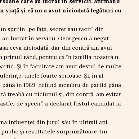
rsoane care au lucrat în servicii, afirmând
n viață și că nu a avut niciodată legături cu
n sprijin „pe față, secret sau tacit” din
au lucrat în servicii, Georgescu a negat
așa ceva niciodată, dar din contră am avut
n primul rând, pentru că în familia noastră n-
rtid. Și în facultate am avut destul de multe
ferințe, unele foarte serioase. Și, în al
s până în 1989, nefiind membru de partid până
ă treabă cu niciunul și, din contră, am evitat
astfel de specii”, a declarat fostul candidat la
a influenței din jurul său în ultimii ani,
 public și rezultatele surprinzătoare din