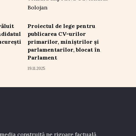
ăluit
Proiectul de lege pentru
ndidatul
publicarea CV-urilor
ucurești
primarilor, miniștrilor și
parlamentarilor, blocat în
Parlament
19.11.2025
 media construită pe rigoare factuală,