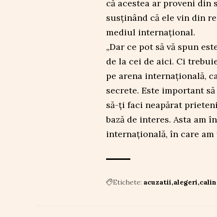
că acestea ar proveni din s
susținând că ele vin din r
mediul internațional.
„Dar ce pot să vă spun este
de la cei de aici. Ci trebu
pe arena internațională, ca
secrete. Este important să 
să-ți faci neapărat prieteni
bază de interes. Asta am în
internațională, în care am 
Etichete:
acuzatii
alegeri
cali