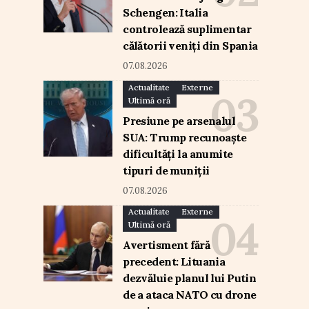
Schengen: Italia
controlează suplimentar
călătorii veniți din Spania
07.08.2026
Actualitate
Externe
Ultimă oră
Presiune pe arsenalul
SUA: Trump recunoaște
dificultăți la anumite
tipuri de muniții
07.08.2026
Actualitate
Externe
Ultimă oră
Avertisment fără
precedent: Lituania
dezvăluie planul lui Putin
de a ataca NATO cu drone