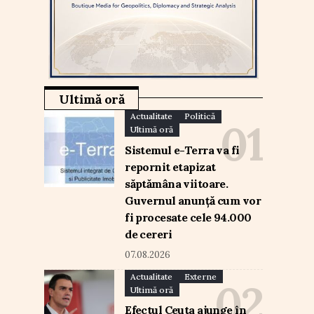
Ultimă oră
Actualitate
Politică
Ultimă oră
Sistemul e-Terra va fi
repornit etapizat
săptămâna viitoare.
Guvernul anunță cum vor
fi procesate cele 94.000
de cereri
07.08.2026
Actualitate
Externe
Ultimă oră
Efectul Ceuta ajunge în