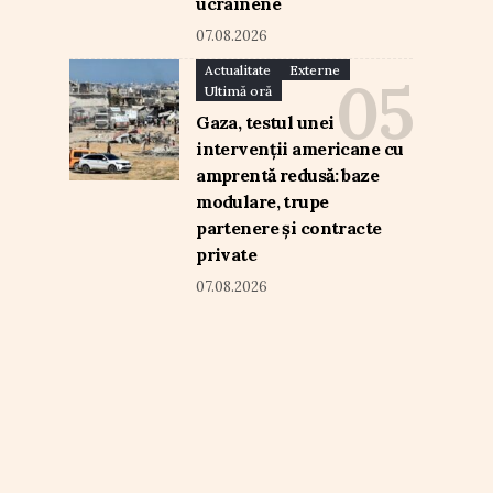
ucrainene
07.08.2026
Actualitate
Externe
Ultimă oră
Gaza, testul unei
intervenții americane cu
amprentă redusă: baze
modulare, trupe
partenere și contracte
private
07.08.2026