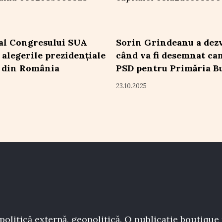
al Congresului SUA
Sorin Grindeanu a dezv
 alegerile prezidențiale
când va fi desemnat ca
 din România
PSD pentru Primăria B
23.10.2025
politică externă, geopolitică. O publicație boutique