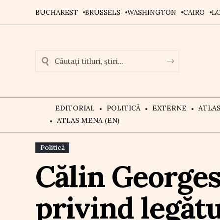
BUCHAREST
BRUSSELS
WASHINGTON
CAIRO
L
EDITORIAL
POLITICĂ
EXTERNE
ATLA
ATLAS MENA (EN)
Politică
Călin Georges
privind legătu