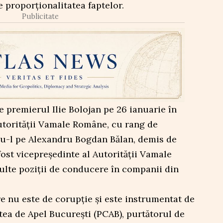
e proporționalitatea faptelor.
Publicitate
e premierul Ilie Bolojan pe 26 ianuarie în
utorității Vamale Române, cu rang de
ndu-l pe Alexandru Bogdan Bălan, demis de
fost vicepreședinte al Autorității Vamale
lte poziții de conducere în companii din
re nu este de corupție și este instrumentat de
tea de Apel București (PCAB), purtătorul de