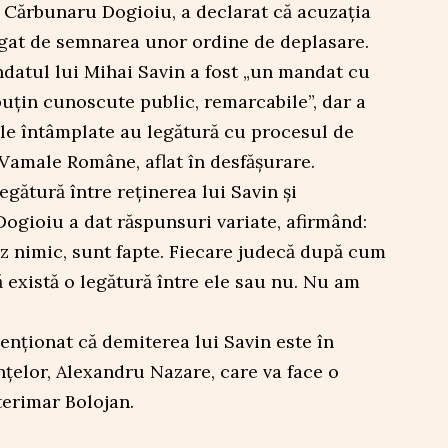
 Cărbunaru Dogioiu, a declarat că acuzația
 legat de semnarea unor ordine de deplasare.
datul lui Mihai Savin a fost „un mandat cu
puțin cunoscute public, remarcabile”, dar a
ele întâmplate au legătură cu procesul de
 Vamale Române, aflat în desfășurare.
egătură între reținerea lui Savin și
 Dogioiu a dat răspunsuri variate, afirmând:
z nimic, sunt fapte. Fiecare judecă după cum
ă există o legătură între ele sau nu. Nu am
nționat că demiterea lui Savin este în
nțelor, Alexandru Nazare, care va face o
erimar Bolojan.