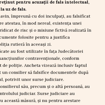
eținut pentru acuzații de fals intelectual,
la uz de fals.
avin, împreună cu doi inculpați, au falsificat
re atestau, în mod nereal, existența unei
idicat de risc și o misiune fictivă realizată în
cumente folosite pentru a justifica
iția rutieră în aceeași zi.
ficate au fost utilizate în fața Judecătoriei
sancțiunilor contravenționale, conform
 de poliție. Ancheta vizează inclusiv faptul
at un consilier să falsifice documentele după
l, potrivit unor surse judiciare.
consilierul său, precum și o altă persoană, au
ntrolului judiciar. Surse judiciare au
ru această măsură, și nu pentru arestare