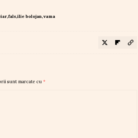
ciar
fals
ilie bolojan
vama
orii sunt marcate cu
*