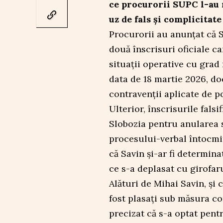
ce procurorii SUPC l-au r
uz de fals și complicitate 
Procurorii au anunțat că S
două înscrisuri oficiale ca
situații operative cu grad r
data de 18 martie 2026, do
contravenții aplicate de pol
Ulterior, înscrisurile falsi
Slobozia pentru anularea 
procesului-verbal întocmit
că Savin și-ar fi determin
ce s-a deplasat cu girofaru
Alături de Mihai Savin, și 
fost plasați sub măsura co
precizat că s-a optat pent