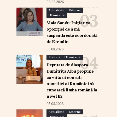
06.08.2026
Actualitate
Externe
Ultimă oră
Maia Sandu: Inițiativa
opoziției de a mă
suspenda este coordonată
de Kremlin
05.08.2026
Politică
Ultimă oră
Deputata de diaspora
Dumitrița Albu propune
ca viitorii consuli
onorifici ai României să
cunoască limba română la
nivel B2
05.08.2026
Actualitate
Externe
Ultimă oră