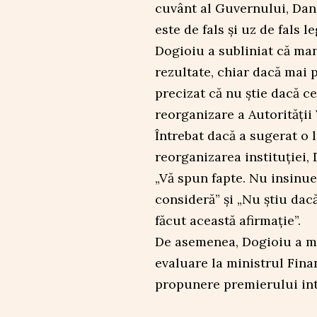
cuvânt al Guvernului, Dan
este de fals și uz de fals
Dogioiu a subliniat că man
rezultate, chiar dacă mai 
precizat că nu știe dacă c
reorganizare a Autorității
Întrebat dacă a sugerat o l
reorganizarea instituției,
„Vă spun fapte. Nu insinue
consideră” și „Nu știu dac
făcut această afirmație”.
De asemenea, Dogioiu a me
evaluare la ministrul Fina
propunere premierului int