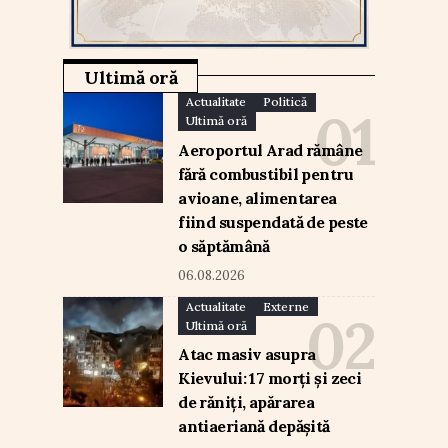
Ultimă oră
Actualitate
Politică
Ultimă oră
Aeroportul Arad rămâne
fără combustibil pentru
avioane, alimentarea
fiind suspendată de peste
o săptămână
06.08.2026
Actualitate
Externe
Ultimă oră
Atac masiv asupra
Kievului: 17 morți și zeci
de răniți, apărarea
antiaeriană depășită