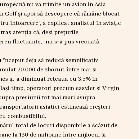
uropeană nu va trimite un avion în Asia
n Golf și apoi să descopere că rămâne blocat
ru întoarcere”, a explicat analistul în aviație
tras atenția că, deși prețurile
ereu fluctuante, „nu s-a pus vreodată
 început deja să reducă semnificativ
anulat 20.000 de zboruri între mai și
ines și-a diminuat rețeaua cu 3,5% în
elași timp, operatori precum easyJet și Virgin
asupra presiunii tot mai mari asupra
 transportatorii asiatici estimează creșteri
cu combustibilul.
mărul total de locuri disponibile a scăzut de
oane la 130 de milioane între mijlocul și