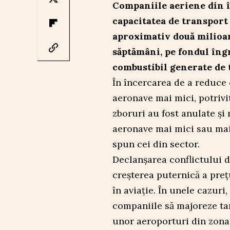
Companiile aeriene din î
capacitatea de transport
aproximativ două milioan
săptămâni, pe fondul îng
combustibil generate de 
În încercarea de a reduce
aeronave mai mici, potrivi
zboruri au fost anulate și
aeronave mai mici sau mai
spun cei din sector.
Declanșarea conflictului din
creșterea puternică a prețu
în aviație. În unele cazuri
companiile să majoreze tari
unor aeroporturi din zona 