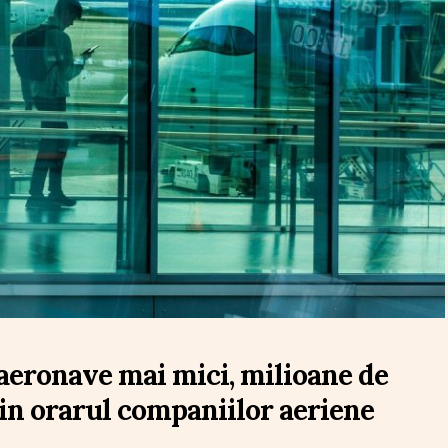
 aeronave mai mici, milioane de
din orarul companiilor aeriene