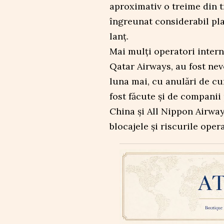
aproximativ o treime din tr
îngreunat considerabil pla
lanț.
Mai mulți operatori intern
Qatar Airways, au fost nev
luna mai, cu anulări de cur
fost făcute și de companii
China și All Nippon Airway
blocajele și riscurile oper