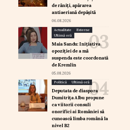
de răniți, apărarea
antiaeriană depășită
06.08.2026
Actualitate
Externe
Ultimă oră
Maia Sandu: Inițiativa
opoziției de a mă
suspenda este coordonată
de Kremlin
05.08.2026
Politică
Ultimă oră
Deputata de diaspora
Dumitrița Albu propune
ca viitorii consuli
onorifici ai României să
cunoască limba română la
nivel B2