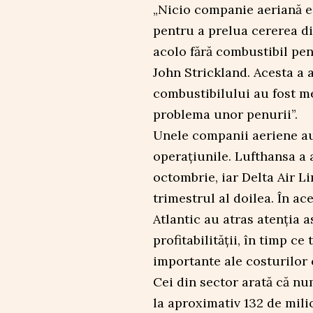
„Nicio companie aeriană e
pentru a prelua cererea di
acolo fără combustibil pent
John Strickland. Acesta a a
combustibilului au fost m
problema unor penurii”.
Unele companii aeriene au
operațiunile. Lufthansa a 
octombrie, iar Delta Air L
trimestrul al doilea. În ac
Atlantic au atras atenția 
profitabilității, în timp ce
importante ale costurilor 
Cei din sector arată că nu
la aproximativ 132 de mili