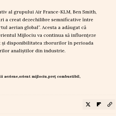
utiv al grupului Air France-KLM, Ben Smith,
ri a creat dezechilibre semnificative între
rtul aerian global”. Acesta a adăugat că
Orientul Mijlociu va continua să influențeze
ât și disponibilitatea zborurilor în perioada
ilor analiștilor din industrie.
i aeriene
orient mijlociu
preț combustibil