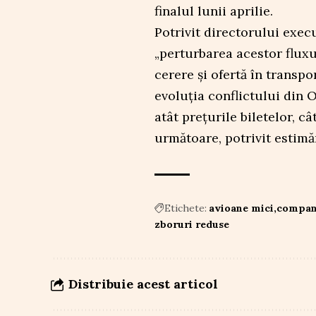
finalul lunii aprilie.
Potrivit directorului exec
„perturbarea acestor fluxu
cerere și ofertă în transpo
evoluția conflictului din 
atât prețurile biletelor, c
următoare, potrivit estimăr
Etichete:
avioane mici
compani
zboruri reduse
Distribuie acest articol