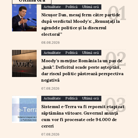
Actualitate
Politică
Ultimă oră
Nicușor Dan, mesaj ferm către partide
după verdictul Moody’s: „Renunțați la
agendele politice și la discursul
electoral”
08.08.2026
Actualitate
Politică
Ultimă oră
Moody’s menține România la un pas de
„junk”. Deficitul scade peste așteptări,
dar riscul politic păstrează perspectiva
negativă
07.08.2026
Actualitate
Politică
Ultimă oră
Sistemul e-Terra va fi repornit etapizat
săptămâna viitoare. Guvernul anunță
cum vor fi procesate cele 94.000 de
cereri
07.08.2026