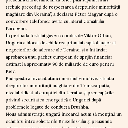
trebuie precedați de respectarea drepturilor minorității
maghiare din Ucraina”, a declarat Péter Magyar după o
convorbire telefonică avută cu liderul Consiliului
European.
În perioada fostului guvern condus de Viktor Orbán,
Ungaria a blocat deschiderea primului capitol major al
negocierilor de aderare ale Ucrainei și a întârziat
aprobarea unui pachet european de sprijin financiar
estimat la aproximativ 90 de miliarde de euro pentru
Kiev.
Budapesta a invocat atunci mai multe motive: situația
drepturilor minorității maghiare din Transcarpatia,
nivelul ridicat al corupției din Ucraina și preocupările
privind securitatea energetică a Ungariei după
problemele legate de conducta Druzhba.
Noua administrație ungară încearcă acum să mențină un
echilibru între solicitările Bruxelles-ului și presiunile