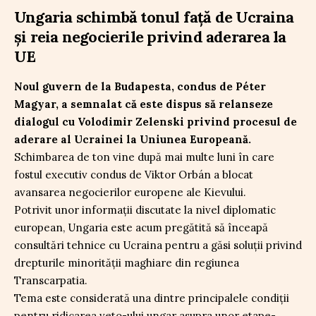
Ungaria schimbă tonul față de Ucraina
și reia negocierile privind aderarea la
UE
Noul guvern de la Budapesta, condus de Péter
Magyar, a semnalat că este dispus să relanseze
dialogul cu Volodimir Zelenski privind procesul de
aderare al Ucrainei la Uniunea Europeană.
Schimbarea de ton vine după mai multe luni în care
fostul executiv condus de Viktor Orbán a blocat
avansarea negocierilor europene ale Kievului.
Potrivit unor informații discutate la nivel diplomatic
european, Ungaria este acum pregătită să înceapă
consultări tehnice cu Ucraina pentru a găsi soluții privind
drepturile minorității maghiare din regiunea
Transcarpatia.
Tema este considerată una dintre principalele condiții
pentru ridicarea veto-ului ungar asupra unor etape-