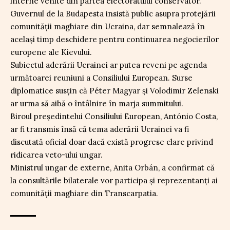
interne venite din partea electoratului conservator.
Guvernul de la Budapesta insistă public asupra protejării
comunității maghiare din Ucraina, dar semnalează în
același timp deschidere pentru continuarea negocierilor
europene ale Kievului.
Subiectul aderării Ucrainei ar putea reveni pe agenda
următoarei reuniuni a Consiliului European. Surse
diplomatice susțin că Péter Magyar și Volodimir Zelenski
ar urma să aibă o întâlnire în marja summitului.
Biroul președintelui Consiliului European, António Costa,
ar fi transmis însă că tema aderării Ucrainei va fi
discutată oficial doar dacă există progrese clare privind
ridicarea veto-ului ungar.
Ministrul ungar de externe, Anita Orbán, a confirmat că
la consultările bilaterale vor participa și reprezentanți ai
comunității maghiare din Transcarpatia.