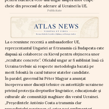
cheie din procesul de aderare al Ucrainei la UE.
Publicitate
La o reuniune recentă a ambasadorilor UE,
reprezentantul Ungariei ar fi transmis că Budapesta este
dispusă să colaboreze cu Kievul pentru obținerea unor
„rezultate concrete”. Oficialul ungar ar fi subliniat însă că
Ucraina trebuie să respecte metodologia bazată pe
merit folosită în cazul tuturor statelor candidate.
În paralel, guvernul lui Péter Magyar a anunțat
începerea unor discuții tehnice cu autoritățile ucrainene
privind protecția drepturilor lingvistice, educaționale și
culturale ale comunității maghiare din vestul Ucrainei.
„Președintele António Costa a transmis clar
președintelui ucrainean că orice pași suplimentari