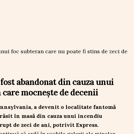
fost abandonat din cauza unui
 care mocnește de decenii
ennsylvania, a devenit o localitate fantomă
ărăsit în masă din cauza unui incendiu
upt de zeci de ani, potrivit Express.
ntinuă să ardă în vechile galerii ale minelor