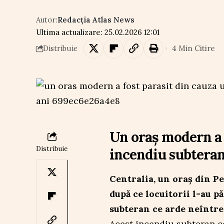
Autor:
Redacția Atlas News
Ultima actualizare: 25.02.2026 12:01
4 Min Citire
Distribuie
Un oraș modern a 
Distribuie
incendiu subteran
Centralia, un oraș din P
după ce locuitorii l-au p
subteran ce arde neîntrer
Acest incendiu subteran co