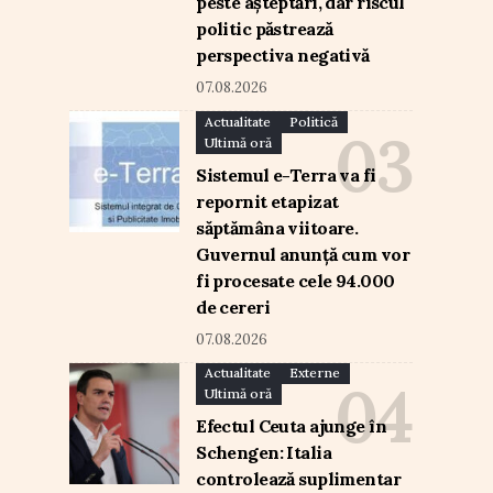
peste așteptări, dar riscul
politic păstrează
perspectiva negativă
07.08.2026
Actualitate
Politică
Ultimă oră
Sistemul e-Terra va fi
repornit etapizat
săptămâna viitoare.
Guvernul anunță cum vor
fi procesate cele 94.000
de cereri
07.08.2026
Actualitate
Externe
Ultimă oră
Efectul Ceuta ajunge în
Schengen: Italia
controlează suplimentar