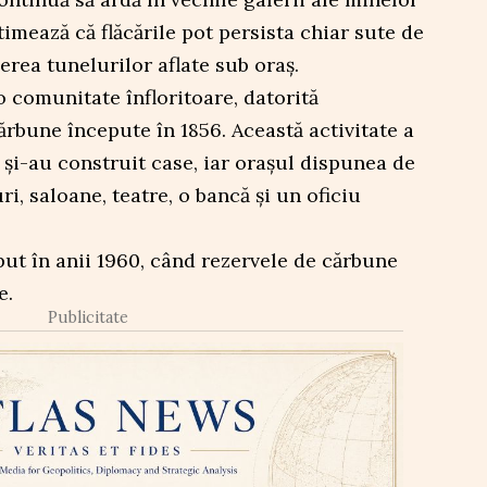
timează că flăcările pot persista chiar sute de
erea tunelurilor aflate sub oraș.
 o comunitate înfloritoare, datorită
ărbune începute în 1856. Această activitate a
 și-au construit case, iar orașul dispunea de
i, saloane, teatre, o bancă și un oficiu
put în anii 1960, când rezervele de cărbune
e.
Publicitate