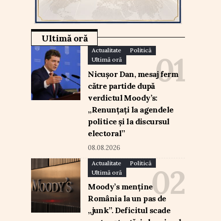
Ultimă oră
Actualitate
Politică
Ultimă oră
Nicușor Dan, mesaj ferm
către partide după
verdictul Moody’s:
„Renunțați la agendele
politice și la discursul
electoral”
08.08.2026
Actualitate
Politică
Ultimă oră
Moody’s menține
România la un pas de
„junk”. Deficitul scade