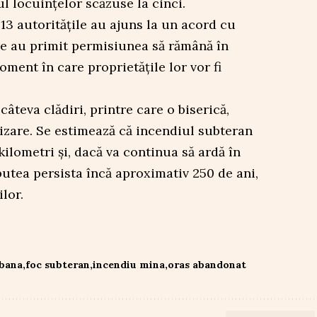
l locuințelor scăzuse la cinci.
13 autoritățile au ajuns la un acord cu
are au primit permisiunea să rămână în
ment în care proprietățile lor vor fi
âteva clădiri, printre care o biserică,
izare. Se estimează că incendiul subteran
kilometri și, dacă va continua să ardă în
 putea persista încă aproximativ 250 de ani,
lor.
bana
foc subteran
incendiu mina
oras abandonat