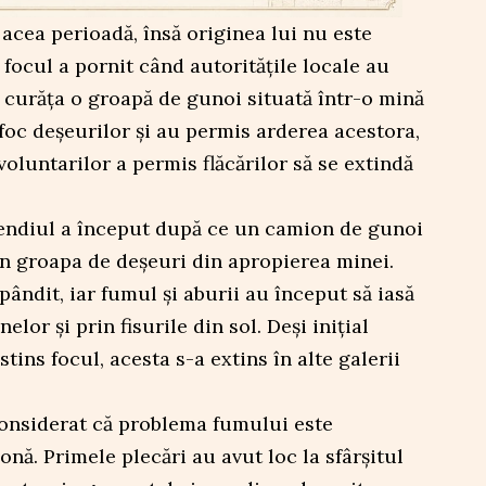
 acea perioadă, însă originea lui nu este
 focul a pornit când autoritățile locale au
 curăța o groapă de gunoi situată într-o mină
 foc deșeurilor și au permis arderea acestora,
oluntarilor a permis flăcărilor să se extindă
ncendiul a început după ce un camion de gunoi
în groapa de deșeuri din apropierea minei.
ândit, iar fumul și aburii au început să iasă
elor și prin fisurile din sol. Deși inițial
tins focul, acesta s-a extins în alte galerii
considerat că problema fumului este
nă. Primele plecări au avut loc la sfârșitul