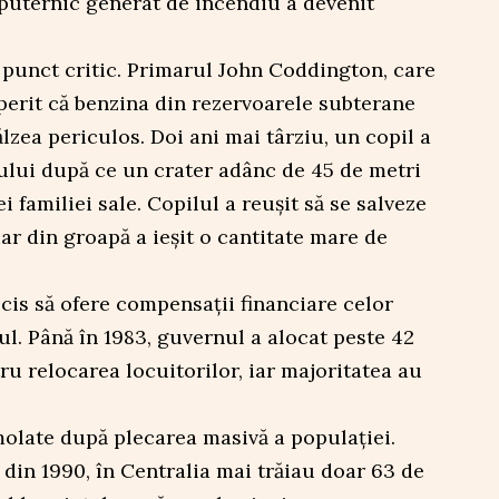
 puternic generat de incendiu a devenit
un punct critic. Primarul John Coddington, care
perit că benzina din rezervoarele subterane
ălzea periculos. Doi ani mai târziu, un copil a
ului după ce un crater adânc de 45 de metri
i familiei sale. Copilul a reușit să se salveze
ar din groapă a ieșit o cantitate mare de
ecis să ofere compensații financiare celor
ul. Până în 1983, guvernul a alocat peste 42
ru relocarea locuitorilor, iar majoritatea au
molate după plecarea masivă a populației.
in 1990, în Centralia mai trăiau doar 63 de