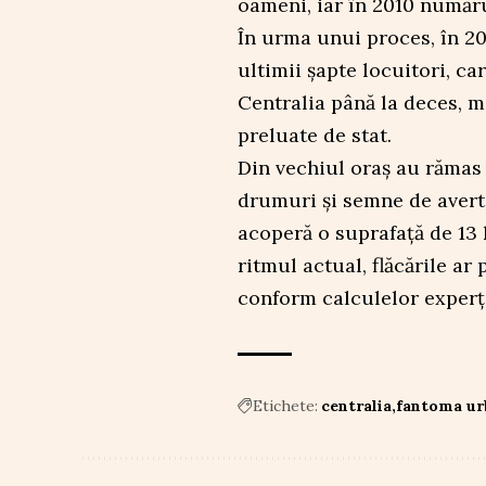
oameni, iar în 2010 număru
În urma unui proces, în 20
ultimii șapte locuitori, c
Centralia până la deces, mo
preluate de stat.
Din vechiul oraș au rămas c
drumuri și semne de avert
acoperă o suprafață de 13 
ritmul actual, flăcările ar
conform calculelor experți
Etichete:
centralia
fantoma ur