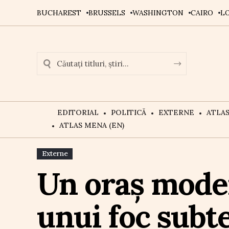
BUCHAREST
BRUSSELS
WASHINGTON
CAIRO
L
EDITORIAL
POLITICĂ
EXTERNE
ATLA
ATLAS MENA (EN)
Externe
Un oraș moder
unui foc subt