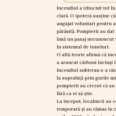
Incendiul a izbucnit tot în
clară. O ipoteză susține că
angajat voluntari pentru a
părăsită. Pompierii au dat
însă un pasaj necunoscut v
în sistemul de tuneluri.
O altă teorie afirmă că i
a aruncat cărbuni încinși 
Incendiul subteran s-a răsp
la suprafață prin gurile min
pompierii au crezut că au s
fără ca ei să știe.
La început, localnicii au 
temporară și au rămas în zo