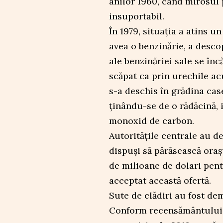
anilor 1960, când mirosul
insuportabil.
În 1979, situația a atins 
avea o benzinărie, a desco
ale benzinăriei sale se înc
scăpat ca prin urechile ac
s-a deschis în grădina case
ținându-se de o rădăcină, i
monoxid de carbon.
Autoritățile centrale au d
dispuși să părăsească oraș
de milioane de dolari pent
acceptat această ofertă.
Sute de clădiri au fost de
Conform recensământului d