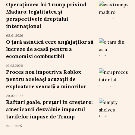
Operațiunea lui Trump privind
Maduro: legalitatea și
perspectivele dreptului
internațional
08.01.2026
O țară asiatică cere angajaților să
lucreze de acasă pentru a
economisi combustibil
10.03.2026
Proces nou împotriva Roblox
pentru aceleași acuzații de
exploatare sexuală a minorilor
20.02.2026
Rafturi goale, prețuri în creștere:
americanii dezvăluie impactul
tarifelor impuse de Trump
19.10.2025