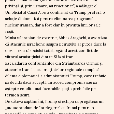
privință și, prin urmare, au reacționat”, a adăugat el.
Un oficial al Casei Albe a confirmat că Trump preferă o
soluție diplomatică pentru eliminarea programului
nuclear iranian, dar a fost clar în privința liniilor sale
roșii.
Ministrul iranian de externe, Abbas Araghchi, a avertizat
că atacurile israeliene asupra Beirutului ar putea duce la
o reluare a războiului total, legând acest conflict de
viitorul armistițiului dintre SUA și Iran.
Escaladarea confruntărilor din Strâmtoarea Ormuz și
atacurile Iranului asupra țintelor regionale complică
dilema diplomatică a administrației Trump, care trebuie
să decidă dacă acceptă un acord compromis sau să
aștepte condiții mai favorabile, puțin probabile pe
termen scurt.
De câteva săptămâni, Trump și echipa sa pregătesc un
„memorandum de înțelegere” cu Iranul pentru o