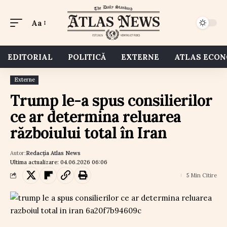
Aa
EDITORIAL
POLITICĂ
EXTERNE
ATLAS ECO
Externe
Trump le-a spus consilierilor
ce ar determina reluarea
războiului total în Iran
Autor:
Redacția Atlas News
Ultima actualizare: 04.06.2026 06:06
5 Min Citire