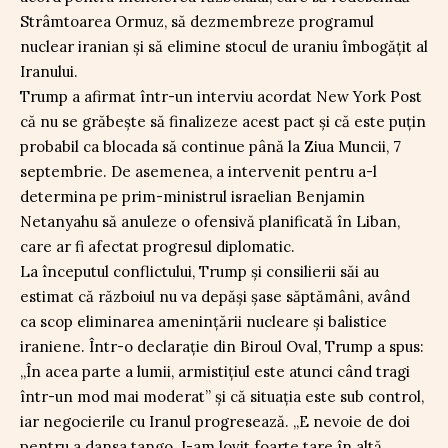
Strâmtoarea Ormuz, să dezmembreze programul
nuclear iranian și să elimine stocul de uraniu îmbogățit al
Iranului.
Trump a afirmat într-un interviu acordat New York Post
că nu se grăbește să finalizeze acest pact și că este puțin
probabil ca blocada să continue până la Ziua Muncii, 7
septembrie. De asemenea, a intervenit pentru a-l
determina pe prim-ministrul israelian Benjamin
Netanyahu să anuleze o ofensivă planificată în Liban,
care ar fi afectat progresul diplomatic.
La începutul conflictului, Trump și consilierii săi au
estimat că războiul nu va depăși șase săptămâni, având
ca scop eliminarea amenințării nucleare și balistice
iraniene. Într-o declarație din Biroul Oval, Trump a spus:
„În acea parte a lumii, armistițiul este atunci când tragi
într-un mod mai moderat” și că situația este sub control,
iar negocierile cu Iranul progresează. „E nevoie de doi
pentru a dansa tango. I-am lovit foarte tare în altă