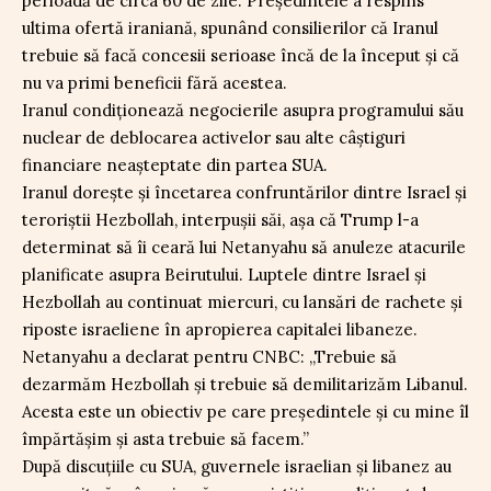
perioadă de circa 60 de zile. Președintele a respins
ultima ofertă iraniană, spunând consilierilor că Iranul
trebuie să facă concesii serioase încă de la început și că
nu va primi beneficii fără acestea.
Iranul condiționează negocierile asupra programului său
nuclear de deblocarea activelor sau alte câștiguri
financiare neașteptate din partea SUA.
Iranul dorește și încetarea confruntărilor dintre Israel și
teroriștii Hezbollah, interpușii săi, așa că Trump l-a
determinat să îi ceară lui Netanyahu să anuleze atacurile
planificate asupra Beirutului. Luptele dintre Israel și
Hezbollah au continuat miercuri, cu lansări de rachete și
riposte israeliene în apropierea capitalei libaneze.
Netanyahu a declarat pentru CNBC: „Trebuie să
dezarmăm Hezbollah și trebuie să demilitarizăm Libanul.
Acesta este un obiectiv pe care președintele și cu mine îl
împărtășim și asta trebuie să facem.”
După discuțiile cu SUA, guvernele israelian și libanez au