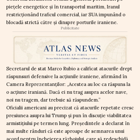
piețele energetice și în transportul maritim, Iranul
restricționând traficul comercial, iar SUA impunând o
blocadă strictă către și dinspre porturile iraniene.
Publicitate
Secretarul de stat Marco Rubio a calificat atacurile drept
răspunsuri defensive la acțiunile iraniene, afirmând în
Camera Reprezentanților: „Acestea au loc ca răspuns la
o acțiune iraniană. Dacă ei nu trag asupra acelor nave,
noi nu tragem, dar trebuie să răspundem.”
Oficialii americani au precizat că atacurile repetate cresc
presiunea asupra lui Trump și pun în discuție viabilitatea
armistițiului pe termen lung. Președintele a declarat în
mai multe rânduri că este aproape de semnarea unui
acord pentru încheierea războiului, care să redeschidă