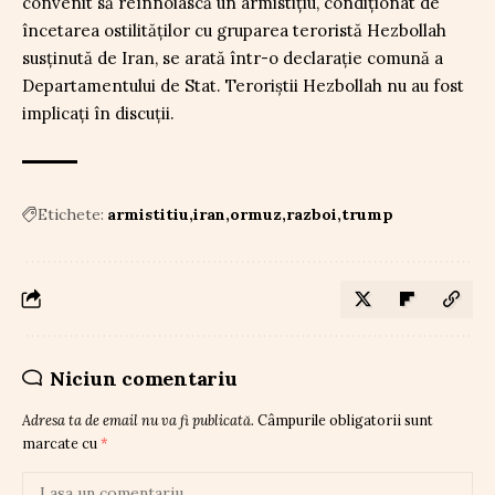
convenit să reînnoiască un armistițiu, condiționat de
încetarea ostilităților cu gruparea teroristă Hezbollah
susținută de Iran, se arată într-o declarație comună a
Departamentului de Stat. Teroriștii Hezbollah nu au fost
implicați în discuții.
Etichete:
armistitiu
iran
ormuz
razboi
trump
Niciun comentariu
Adresa ta de email nu va fi publicată.
Câmpurile obligatorii sunt
marcate cu
*