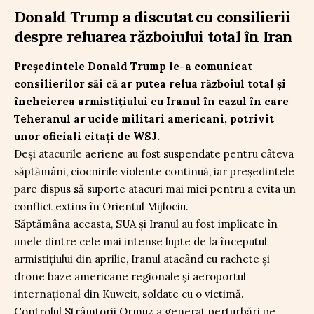
Donald Trump a discutat cu consilierii
despre reluarea războiului total în Iran
Președintele Donald Trump le-a comunicat
consilierilor săi că ar putea relua războiul total și
încheierea armistițiului cu Iranul în cazul în care
Teheranul ar ucide militari americani, potrivit
unor oficiali citați de WSJ.
Deși atacurile aeriene au fost suspendate pentru câteva
săptămâni, ciocnirile violente continuă, iar președintele
pare dispus să suporte atacuri mai mici pentru a evita un
conflict extins în Orientul Mijlociu.
Săptămâna aceasta, SUA și Iranul au fost implicate în
unele dintre cele mai intense lupte de la începutul
armistițiului din aprilie, Iranul atacând cu rachete și
drone baze americane regionale și aeroportul
internațional din Kuweit, soldate cu o victimă.
Controlul Strâmtorii Ormuz a generat perturbări pe