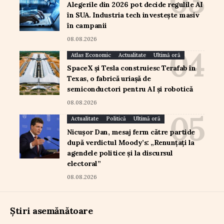
Alegerile din 2026 pot decide regulile AI
în SUA. Industria tech investește masiv
în campanii
08.08.2026
Atlas Economic
Actualitate
Ultimă oră
SpaceX și Tesla construiesc Terafab în
Texas, o fabrică uriașă de
semiconductori pentru AI și robotică
08.08.2026
Actualitate
Politică
Ultimă oră
Nicușor Dan, mesaj ferm către partide
după verdictul Moody’s: „Renunțați la
agendele politice și la discursul
electoral”
08.08.2026
Știri asemănătoare