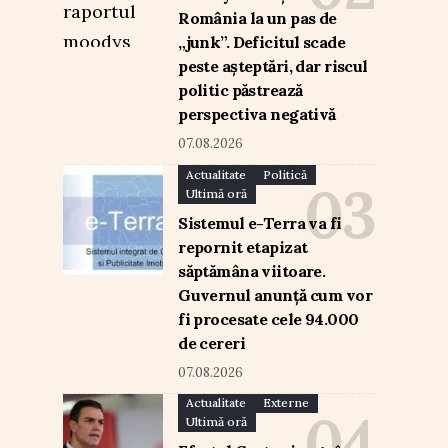
România la un pas de
„junk”. Deficitul scade
peste așteptări, dar riscul
politic păstrează
perspectiva negativă
07.08.2026
Actualitate
Politică
Ultimă oră
Sistemul e-Terra va fi
repornit etapizat
săptămâna viitoare.
Guvernul anunță cum vor
fi procesate cele 94.000
de cereri
07.08.2026
Actualitate
Externe
Ultimă oră