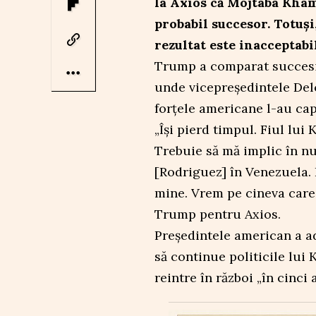
la Axios că Mojtaba Khame
probabil succesor. Totuși
rezultat este inacceptabil
Trump a comparat succesiu
unde vicepreședintele Del
forțele americane l-au ca
„Își pierd timpul. Fiul lu
Trebuie să mă implic în nu
[Rodriguez] în Venezuela. 
mine. Vrem pe cineva care 
Trump pentru Axios.
Președintele american a a
să continue politicile lui 
reintre în război „în cinci a