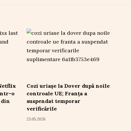
etflix
Cozi uriașe la Dover după noile
într-o
controale UE; Franța a
 din
suspendat temporar
verificările
23.05.2026