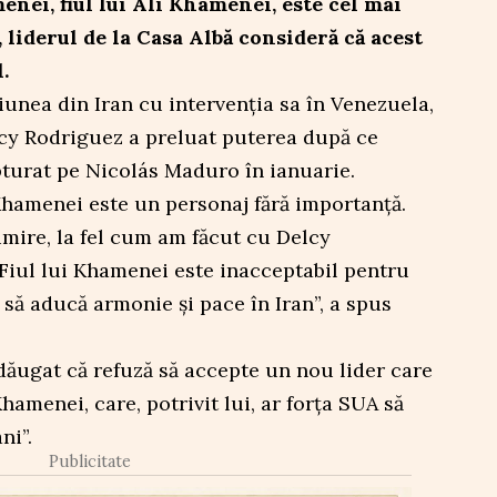
nei, fiul lui Ali Khamenei, este cel mai
, liderul de la Casa Albă consideră că acest
.
nea din Iran cu intervenția sa în Venezuela,
cy Rodriguez a preluat puterea după ce
pturat pe Nicolás Maduro în ianuarie.
i Khamenei este un personaj fără importanță.
mire, la fel cum am făcut cu Delcy
Fiul lui Khamenei este inacceptabil pentru
să aducă armonie și pace în Iran”, a spus
dăugat că refuză să accepte un nou lider care
Khamenei, care, potrivit lui, ar forța SUA să
ni”.
Publicitate