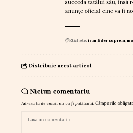
succeda tatălui său, însă 
anunțe oficial cine va fi n
Etichete:
iran
lider suprem
mo
Distribuie acest articol
Niciun comentariu
Adresa ta de email nu va fi publicată.
Câmpurile obligat