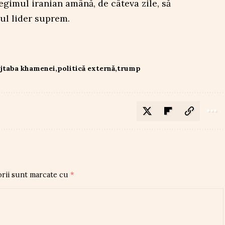
regimul iranian amână, de câteva zile, să
oul lider suprem.
jtaba khamenei
politică externă
trump
orii sunt marcate cu
*