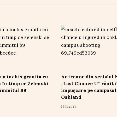
a a închis granița cu
Antrenor din serialul N
 în timp ce Zelenski
„Last Chance U” rănit 
summitul B9
împușcare pe campusul
Oakland
14.11.2025