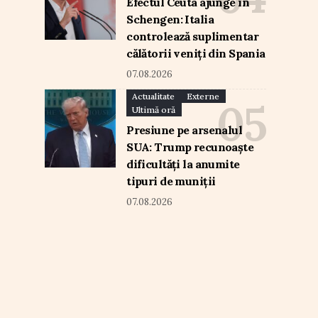
Efectul Ceuta ajunge în
Schengen: Italia
controlează suplimentar
călătorii veniți din Spania
07.08.2026
Actualitate
Externe
Ultimă oră
Presiune pe arsenalul
SUA: Trump recunoaște
dificultăți la anumite
tipuri de muniții
07.08.2026