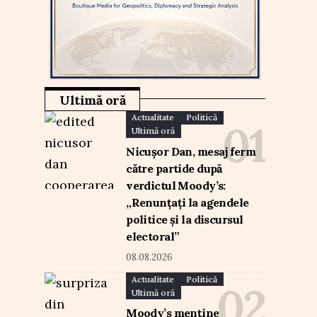
Ultimă oră
Actualitate
Politică
Ultimă oră
Nicușor Dan, mesaj ferm
către partide după
verdictul Moody’s:
„Renunțați la agendele
politice și la discursul
electoral”
08.08.2026
Actualitate
Politică
Ultimă oră
Moody’s menține