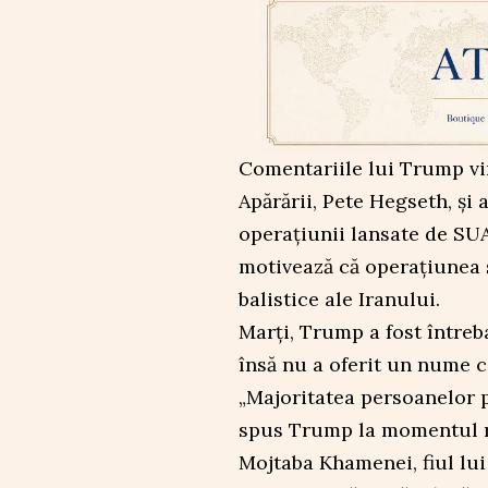
Comentariile lui Trump vin
Apărării, Pete Hegseth, și 
operațiunii lansate de SUA
motivează că operațiunea 
balistice ale Iranului.
Marți, Trump a fost întreb
însă nu a oferit un nume c
„Majoritatea persoanelor p
spus Trump la momentul r
Mojtaba Khamenei, fiul lui