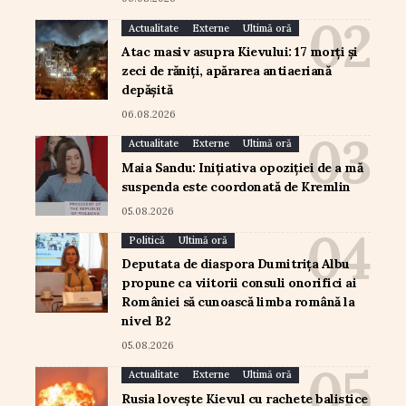
Actualitate
Externe
Ultimă oră
Atac masiv asupra Kievului: 17 morți și
zeci de răniți, apărarea antiaeriană
depășită
06.08.2026
Actualitate
Externe
Ultimă oră
Maia Sandu: Inițiativa opoziției de a mă
suspenda este coordonată de Kremlin
05.08.2026
Politică
Ultimă oră
Deputata de diaspora Dumitrița Albu
propune ca viitorii consuli onorifici ai
României să cunoască limba română la
nivel B2
05.08.2026
Actualitate
Externe
Ultimă oră
Rusia lovește Kievul cu rachete balistice