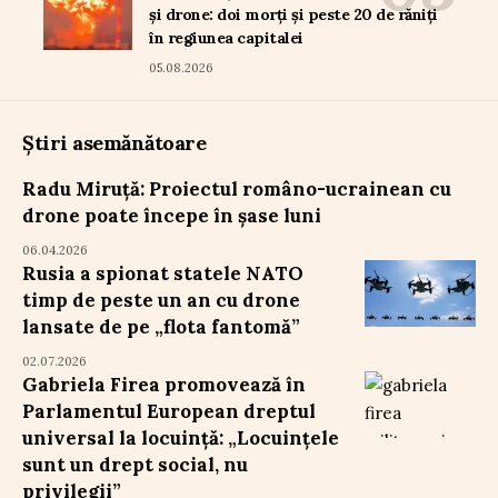
și drone: doi morți și peste 20 de răniți
în regiunea capitalei
05.08.2026
Știri asemănătoare
Radu Miruță: Proiectul româno-ucrainean cu
drone poate începe în șase luni
06.04.2026
Rusia a spionat statele NATO
timp de peste un an cu drone
lansate de pe „flota fantomă”
02.07.2026
Gabriela Firea promovează în
Parlamentul European dreptul
universal la locuință: „Locuințele
sunt un drept social, nu
privilegii”