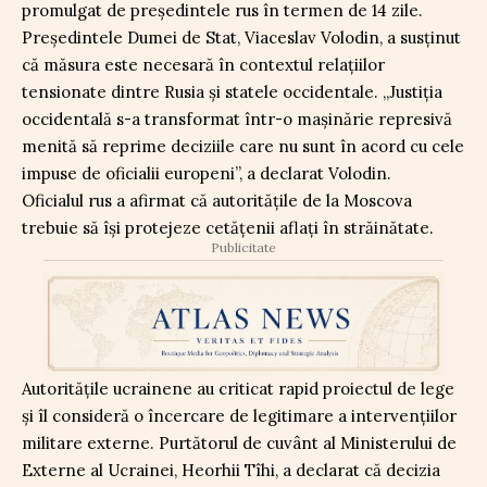
promulgat de președintele rus în termen de 14 zile.
Președintele Dumei de Stat, Viaceslav Volodin, a susținut
că măsura este necesară în contextul relațiilor
tensionate dintre Rusia și statele occidentale. „Justiția
occidentală s-a transformat într-o mașinărie represivă
menită să reprime deciziile care nu sunt în acord cu cele
impuse de oficialii europeni”, a declarat Volodin.
Oficialul rus a afirmat că autoritățile de la Moscova
trebuie să își protejeze cetățenii aflați în străinătate.
Publicitate
Autoritățile ucrainene au criticat rapid proiectul de lege
și îl consideră o încercare de legitimare a intervențiilor
militare externe. Purtătorul de cuvânt al Ministerului de
Externe al Ucrainei, Heorhii Tîhi, a declarat că decizia