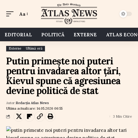
Aa
EDITORIAL
POLITICĂ
EXTERNE
ATLAS ECO
Externe
Ultimă oră
Putin primește noi puteri
pentru invadarea altor țări,
Kievul spune că agresiunea
devine politică de stat
Autor:
Redacția Atlas News
Ultima actualizare: 14.05.2026 06:55
3 Min Citire