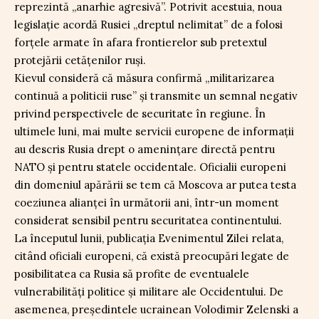
reprezintă „anarhie agresivă”. Potrivit acestuia, noua
legislație acordă Rusiei „dreptul nelimitat” de a folosi
forțele armate în afara frontierelor sub pretextul
protejării cetățenilor ruși.
Kievul consideră că măsura confirmă „militarizarea
continuă a politicii ruse” și transmite un semnal negativ
privind perspectivele de securitate în regiune. În
ultimele luni, mai multe servicii europene de informații
au descris Rusia drept o amenințare directă pentru
NATO și pentru statele occidentale. Oficialii europeni
din domeniul apărării se tem că Moscova ar putea testa
coeziunea alianței în următorii ani, într-un moment
considerat sensibil pentru securitatea continentului.
La începutul lunii, publicația Evenimentul Zilei relata,
citând oficiali europeni, că există preocupări legate de
posibilitatea ca Rusia să profite de eventualele
vulnerabilități politice și militare ale Occidentului. De
asemenea, președintele ucrainean Volodimir Zelenski a