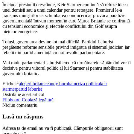
În ciuda presiunii crescânde, Keir Starmer continuă să refuze ideea
unei demisii sau a unui calendar pentru retragere. Premierul le-a
transmis miniștrilor că schimbarea conducerii ar provoca paralizie
guvernamentală într-un moment în care Marea Britanie se confruntă
cu tensiuni economice și efectele conflictului din Golf asupra
piețelor energetice.
Totuși, guvernarea devine tot mai dificilă. Partidul Laburist
pregătește reforme sensibile privind imigrația și sistemul judiciar, iar
rebelii din partid amenință cu noi revolte parlamentare.
Mai mulți parlamentari laburiști cred că următoarele săptămâni vor fi
decisive pentru viitorul politic al lui Starmer și pentru stabilitatea
guvernului britanic.
Etichete:
alegeri britanice
andy burnham
criza politica
keir
starmer
partid laburist
Distribuie acest articol
Flipboard
Copiază legătură
Niciun comentariu
Lasă un răspuns
Adresa ta de email nu va fi publicată.
Câmpurile obligatorii sunt
marcate cu
*