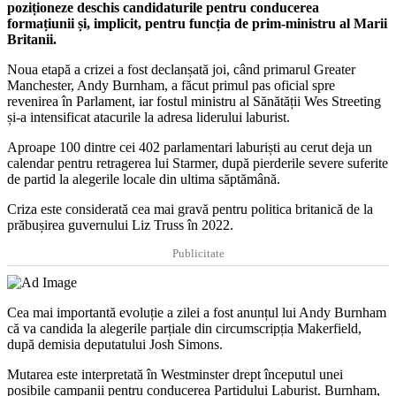
poziționeze deschis candidaturile pentru conducerea
formațiunii și, implicit, pentru funcția de prim-ministru al Marii
Britanii.
Noua etapă a crizei a fost declanșată joi, când primarul Greater
Manchester, Andy Burnham, a făcut primul pas oficial spre
revenirea în Parlament, iar fostul ministru al Sănătății Wes Streeting
și-a intensificat atacurile la adresa liderului laburist.
Aproape 100 dintre cei 402 parlamentari laburiști au cerut deja un
calendar pentru retragerea lui Starmer, după pierderile severe suferite
de partid la alegerile locale din ultima săptămână.
Criza este considerată cea mai gravă pentru politica britanică de la
prăbușirea guvernului Liz Truss în 2022.
Publicitate
Cea mai importantă evoluție a zilei a fost anunțul lui Andy Burnham
că va candida la alegerile parțiale din circumscripția Makerfield,
după demisia deputatului Josh Simons.
Mutarea este interpretată în Westminster drept începutul unei
posibile campanii pentru conducerea Partidului Laburist. Burnham,