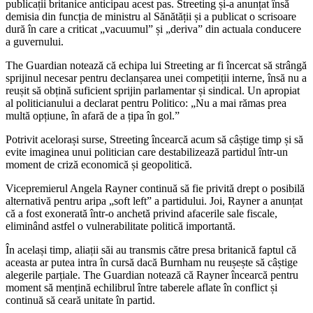
publicații britanice anticipau acest pas. Streeting și-a anunțat însă
demisia din funcția de ministru al Sănătății și a publicat o scrisoare
dură în care a criticat „vacuumul” și „deriva” din actuala conducere
a guvernului.
The Guardian notează că echipa lui Streeting ar fi încercat să strângă
sprijinul necesar pentru declanșarea unei competiții interne, însă nu a
reușit să obțină suficient sprijin parlamentar și sindical. Un apropiat
al politicianului a declarat pentru Politico: „Nu a mai rămas prea
multă opțiune, în afară de a țipa în gol.”
Potrivit acelorași surse, Streeting încearcă acum să câștige timp și să
evite imaginea unui politician care destabilizează partidul într-un
moment de criză economică și geopolitică.
Vicepremierul Angela Rayner continuă să fie privită drept o posibilă
alternativă pentru aripa „soft left” a partidului. Joi, Rayner a anunțat
că a fost exonerată într-o anchetă privind afacerile sale fiscale,
eliminând astfel o vulnerabilitate politică importantă.
În același timp, aliații săi au transmis către presa britanică faptul că
aceasta ar putea intra în cursă dacă Burnham nu reușește să câștige
alegerile parțiale. The Guardian notează că Rayner încearcă pentru
moment să mențină echilibrul între taberele aflate în conflict și
continuă să ceară unitate în partid.