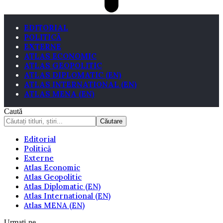
EDITORIAL
POLITICĂ
EXTERNE
ATLAS ECONOMIC
ATLAS GEOPOLITIC
ATLAS DIPLOMATIC (EN)
ATLAS INTERNATIONAL (EN)
ATLAS MENA (EN)
Caută
Editorial
Politică
Externe
Atlas Economic
Atlas Geopolitic
Atlas Diplomatic (EN)
Atlas International (EN)
Atlas MENA (EN)
Urmați-ne