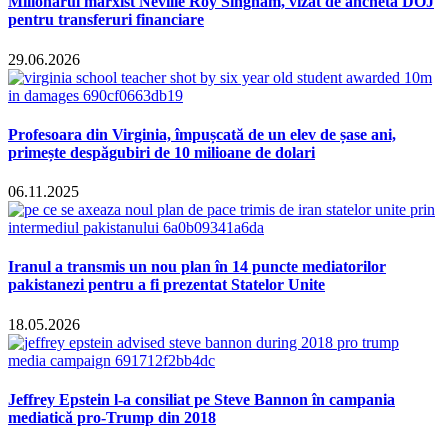
Milionarul marxist Neville Roy Singham, vizat de ancheta DOJ
pentru transferuri financiare
29.06.2026
Profesoara din Virginia, împușcată de un elev de șase ani,
primește despăgubiri de 10 milioane de dolari
06.11.2025
Iranul a transmis un nou plan în 14 puncte mediatorilor
pakistanezi pentru a fi prezentat Statelor Unite
18.05.2026
Jeffrey Epstein l-a consiliat pe Steve Bannon în campania
mediatică pro-Trump din 2018