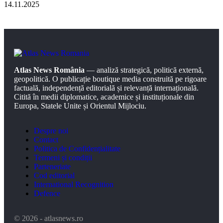
14.11.2025
Atlas News România
— analiză strategică, politică externă,
geopolitică. O publicație boutique media construită pe rigoare
factuală, independență editorială și relevanță internațională.
Citită în medii diplomatice, academice și instituționale din
Europa, Statele Unite și Orientul Mijlociu.
Despre noi
Contact
Politica de Confidențialitate
Termeni și condiții
Parteneriate
Cod editorial
International Recognition
Defence
© 2026 - atlasnews.ro