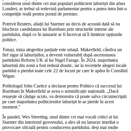
considerat unul dintre cei mai populari politicieni laburiști din afara
Londrei, ar trebui să redevină parlamentar pentru a putea intra într-o
competiție reală pentru postul de premier.
Potrivit Reuters, aliații lui Starmer au decis de această dată să nu
blocheze candidatura lui Burnham prin structurile interne ale
partidului, după ce în ianuarie ar fi încercat să îi limiteze opțiunile
politice.
Totuși, miza alegerilor parțiale este uriașă. Makerfield, cândva un
fief sigur al laburiștilor, a devenit vulnerabil după ascensiunea
partidului Reform UK al lui Nigel Farage. În 2024, majoritatea
laburistă din zonă a fost redusă drastic, iar la recentele alegeri locale
partidul a pierdut toate cele 22 de locuri pe care le apăra în Consiliul
Wigan.
Politologul John Curtice a declarat pentru Politico că succesul lui
Burnham în Makerfield ar avea o semnificație națională: „Dacă
reușește să câștige acolo, va demonstra că poate salva circumscripții
pe care majoritatea politicienilor laburiști le-ar pierde în acest
moment.”
În paralel, Wes Streeting, unul dintre cei mai vocali critici ai lui
Starmer din interiorul guvernului, a ales să nu lanseze imediat o
provocare oficială pentru conducerea partidului, deși mai multe