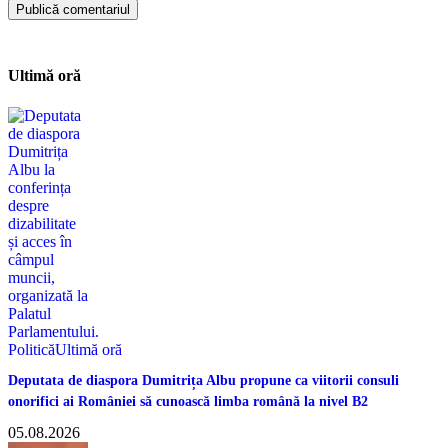
Ultimă oră
Politică
Ultimă oră
Deputata de diaspora Dumitrița Albu propune ca viitorii consuli
onorifici ai României să cunoască limba română la nivel B2
05.08.2026