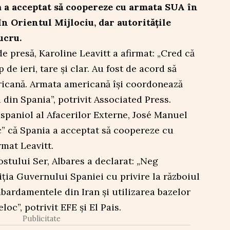
a a acceptat să coopereze cu armata SUA în
în Orientul Mijlociu, dar autoritățile
ucru.
e presă, Karoline Leavitt a afirmat: „Cred că
de ieri, tare și clar. Au fost de acord să
icană. Armata americană își coordonează
 din Spania”, potrivit Associated Press.
 spaniol al Afacerilor Externe, José Manuel
c” că Spania a acceptat să coopereze cu
mat Leavitt.
ostului Ser, Albares a declarat: „Neg
iția Guvernului Spaniei cu privire la războiul
bardamentele din Iran și utilizarea bazelor
oc”, potrivit EFE și El Pais.
Publicitate