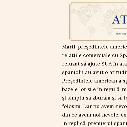
Marți, președintele ameri
relațiile comerciale cu S
refuzat să ajute SUA în at
spaniolii au avut o atitud
Președintele american a s
bazele lor și e în regulă,
și simplu să zburăm și să 
folosim. Dar nu avem nevoi
din ce avem noi nevoie, e
În replică, premierul spa