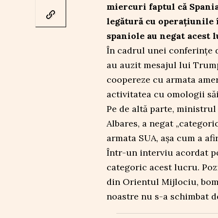
miercuri faptul că Spani
legătură cu operațiunile 
spaniole au negat acest l
În cadrul unei conferințe d
au auzit mesajul lui Trump 
coopereze cu armata amer
activitatea cu omologii săi
Pe de altă parte, ministrul
Albares, a negat „categori
armata SUA, așa cum a afir
Într-un interviu acordat p
categoric acest lucru. Poz
din Orientul Mijlociu, bom
noastre nu s-a schimbat del