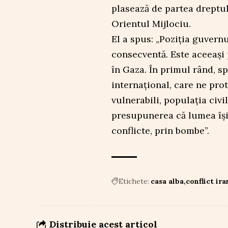
plasează de partea dreptul
Orientul Mijlociu.
El a spus: „Poziția guvernu
consecventă. Este aceeași
în Gaza. În primul rând, s
internațional, care ne prot
vulnerabili, populația civi
presupunerea că lumea își
conflicte, prin bombe”.
Etichete:
casa alba
conflict ira
Distribuie acest articol