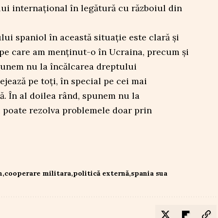
ui internațional în legătură cu războiul din
lui spaniol în această situație este clară și
 pe care am menținut-o în Ucraina, precum și
punem nu la încălcarea dreptului
ejează pe toți, în special pe cei mai
lă. În al doilea rând, spunem nu la
 poate rezolva problemele doar prin
n
cooperare militara
politică externă
spania sua