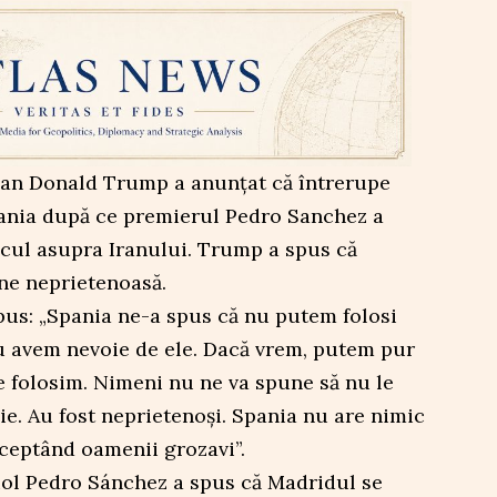
can Donald Trump a anunțat că întrerupe
pania după ce premierul Pedro Sanchez a
acul asupra Iranului. Trump a spus că
ine neprietenoasă.
pus: „Spania ne-a spus că nu putem folosi
 nu avem nevoie de ele. Dacă vrem, putem pur
le folosim. Nimeni nu ne va spune să nu le
e. Au fost neprietenoși. Spania nu are nimic
xceptând oamenii grozavi”.
niol Pedro Sánchez a spus că Madridul se