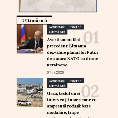
Ultimă oră
Actualitate
Externe
Ultimă oră
Avertisment fără
precedent: Lituania
dezvăluie planul lui Putin
de a ataca NATO cu drone
ucrainene
07.08.2026
Actualitate
Externe
Ultimă oră
Gaza, testul unei
intervenții americane cu
amprentă redusă: baze
modulare, trupe