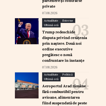
partenere și contracte
private
07.08.2026
Actualitate
Externe
Ultimă oră
Trump redeschide
disputa privind cetățenia
prin naștere. Două noi
ordine executive
pregătesc o nouă
confruntare în instanțe
07.08.2026
Actualitate
Politică
Ultimă oră
Aeroportul Arad rămâne
fără combustibil pentru
avioane, alimentarea
fiind suspendată de peste