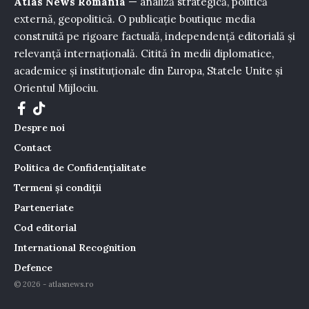
Atlas News România
— analiză strategică, politică
externă, geopolitică. O publicație boutique media
construită pe rigoare factuală, independență editorială și
relevanță internațională. Citită în medii diplomatice,
academice și instituționale din Europa, Statele Unite și
Orientul Mijlociu.
Despre noi
Contact
Politica de Confidențialitate
Termeni și condiții
Parteneriate
Cod editorial
International Recognition
Defence
© 2026 - atlasnews.ro