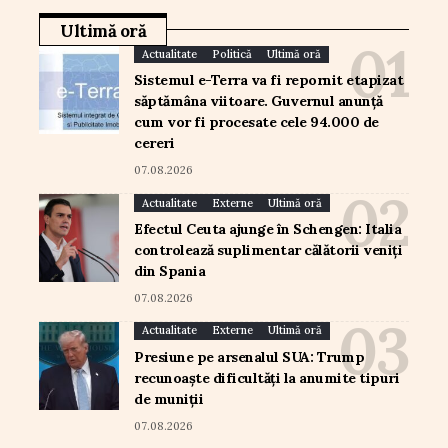
Ultimă oră
Actualitate
Politică
Ultimă oră
Sistemul e-Terra va fi repornit etapizat
săptămâna viitoare. Guvernul anunță
cum vor fi procesate cele 94.000 de
cereri
07.08.2026
Actualitate
Externe
Ultimă oră
Efectul Ceuta ajunge în Schengen: Italia
controlează suplimentar călătorii veniți
din Spania
07.08.2026
Actualitate
Externe
Ultimă oră
Presiune pe arsenalul SUA: Trump
recunoaște dificultăți la anumite tipuri
de muniții
07.08.2026