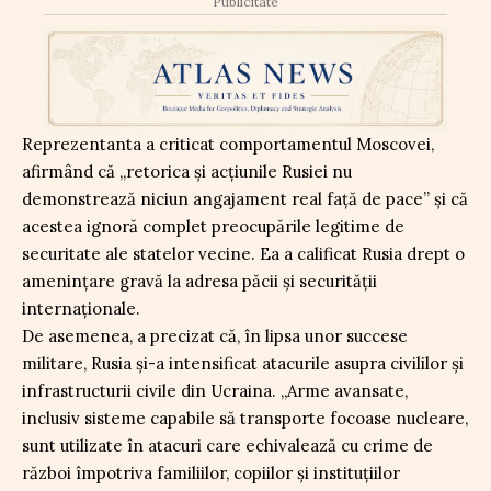
Publicitate
Reprezentanta a criticat comportamentul Moscovei,
afirmând că „retorica și acțiunile Rusiei nu
demonstrează niciun angajament real față de pace” și că
acestea ignoră complet preocupările legitime de
securitate ale statelor vecine. Ea a calificat Rusia drept o
amenințare gravă la adresa păcii și securității
internaționale.
De asemenea, a precizat că, în lipsa unor succese
militare, Rusia și-a intensificat atacurile asupra civililor și
infrastructurii civile din Ucraina. „Arme avansate,
inclusiv sisteme capabile să transporte focoase nucleare,
sunt utilizate în atacuri care echivalează cu crime de
război împotriva familiilor, copiilor și instituțiilor