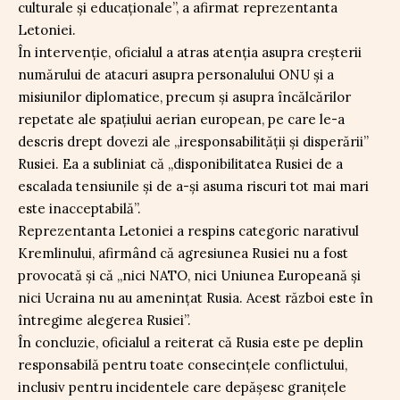
culturale și educaționale”, a afirmat reprezentanta
Letoniei.
În intervenție, oficialul a atras atenția asupra creșterii
numărului de atacuri asupra personalului ONU și a
misiunilor diplomatice, precum și asupra încălcărilor
repetate ale spațiului aerian european, pe care le-a
descris drept dovezi ale „iresponsabilității și disperării”
Rusiei. Ea a subliniat că „disponibilitatea Rusiei de a
escalada tensiunile și de a-și asuma riscuri tot mai mari
este inacceptabilă”.
Reprezentanta Letoniei a respins categoric narativul
Kremlinului, afirmând că agresiunea Rusiei nu a fost
provocată și că „nici NATO, nici Uniunea Europeană și
nici Ucraina nu au amenințat Rusia. Acest război este în
întregime alegerea Rusiei”.
În concluzie, oficialul a reiterat că Rusia este pe deplin
responsabilă pentru toate consecințele conflictului,
inclusiv pentru incidentele care depășesc granițele