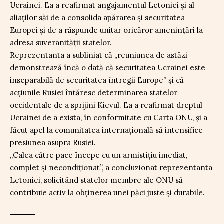
Ucrainei. Ea a reafirmat angajamentul Letoniei și al
aliaților săi de a consolida apărarea și securitatea
Europei și de a răspunde unitar oricăror amenințări la
adresa suveranității statelor.
Reprezentanta a subliniat că „reuniunea de astăzi
demonstrează încă o dată că securitatea Ucrainei este
inseparabilă de securitatea întregii Europe” și că
acțiunile Rusiei întăresc determinarea statelor
occidentale de a sprijini Kievul. Ea a reafirmat dreptul
Ucrainei de a exista, în conformitate cu Carta ONU, și a
făcut apel la comunitatea internațională să intensifice
presiunea asupra Rusiei.
„Calea către pace începe cu un armistițiu imediat,
complet și necondiționat”, a concluzionat reprezentanta
Letoniei, solicitând statelor membre ale ONU să
contribuie activ la obținerea unei păci juste și durabile.