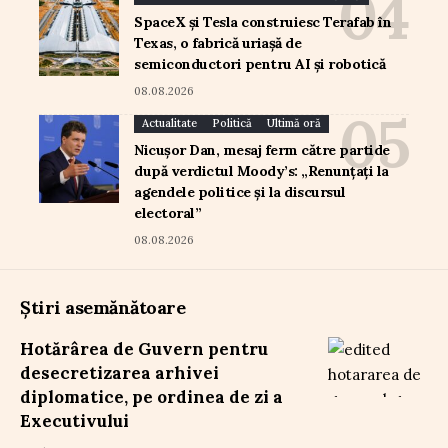
SpaceX și Tesla construiesc Terafab în
Texas, o fabrică uriașă de
semiconductori pentru AI și robotică
08.08.2026
Actualitate
Politică
Ultimă oră
Nicușor Dan, mesaj ferm către partide
după verdictul Moody’s: „Renunțați la
agendele politice și la discursul
electoral”
08.08.2026
Știri asemănătoare
Hotărârea de Guvern pentru
desecretizarea arhivei
diplomatice, pe ordinea de zi a
Executivului