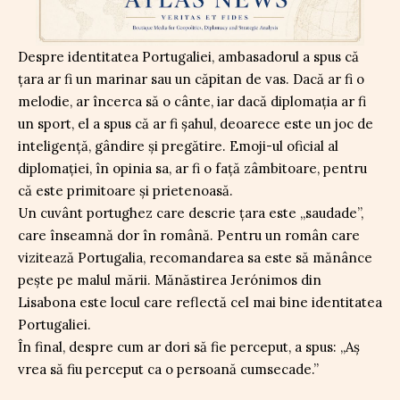
Despre identitatea Portugaliei, ambasadorul a spus că
țara ar fi un marinar sau un căpitan de vas. Dacă ar fi o
melodie, ar încerca să o cânte, iar dacă diplomația ar fi
un sport, el a spus că ar fi șahul, deoarece este un joc de
inteligență, gândire și pregătire. Emoji-ul oficial al
diplomației, în opinia sa, ar fi o față zâmbitoare, pentru
că este primitoare și prietenoasă.
Un cuvânt portughez care descrie țara este „saudade”,
care înseamnă dor în română. Pentru un român care
vizitează Portugalia, recomandarea sa este să mănânce
pește pe malul mării. Mănăstirea Jerónimos din
Lisabona este locul care reflectă cel mai bine identitatea
Portugaliei.
În final, despre cum ar dori să fie perceput, a spus: „Aș
vrea să fiu perceput ca o persoană cumsecade.”