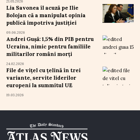
21.05.2026
Lia Savonea îl acuză pe Ilie
Bolojan că a manipulat opinia
publică împotriva justiției
09.06.2026
Andrei Gușă: 1,5% din PIB pentru
Ucraina, nimic pentru familiile
militarilor români morți
24.02.2026
File de vițel cu țelină în trei
variante, servite liderilor
europeni la summitul UE
19.03.2026