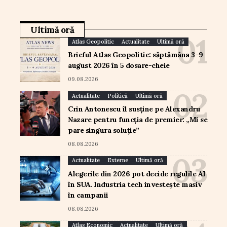
Ultimă oră
Atlas Geopolitic
Actualitate
Ultimă oră
Brieful Atlas Geopolitic: săptămâna 3–9
august 2026 în 5 dosare-cheie
09.08.2026
Actualitate
Politică
Ultimă oră
Crin Antonescu îl susține pe Alexandru
Nazare pentru funcția de premier: „Mi se
pare singura soluție”
08.08.2026
Actualitate
Externe
Ultimă oră
Alegerile din 2026 pot decide regulile AI
în SUA. Industria tech investește masiv
în campanii
08.08.2026
Atlas Economic
Actualitate
Ultimă oră