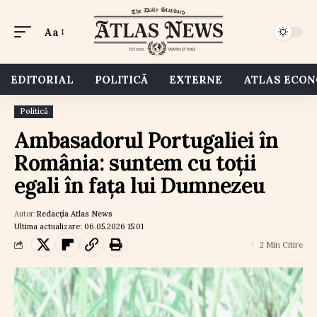
Aa
EDITORIAL
POLITICĂ
EXTERNE
ATLAS ECO
Politică
Ambasadorul Portugaliei în
România: suntem cu toții
egali în fața lui Dumnezeu
Autor:
Redacția Atlas News
Ultima actualizare: 06.05.2026 15:01
2 Min Citire