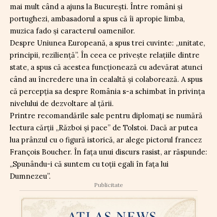
mai mult când a ajuns la București. Între români și
portughezi, ambasadorul a spus că îi apropie limba,
muzica fado și caracterul oamenilor.
Despre Uniunea Europeană, a spus trei cuvinte: „unitate,
principii, reziliență”. În ceea ce privește relațiile dintre
state, a spus că acestea funcționează cu adevărat atunci
când au încredere una în cealaltă și colaborează. A spus
că percepția sa despre România s-a schimbat în privința
nivelului de dezvoltare al țării.
Printre recomandările sale pentru diplomați se numără
lectura cărții „Război și pace” de Tolstoi. Dacă ar putea
lua prânzul cu o figură istorică, ar alege pictorul francez
François Boucher. În fața unui discurs rasist, ar răspunde:
„Spunându-i că suntem cu toții egali în fața lui
Dumnezeu”.
Publicitate