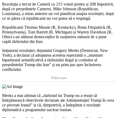
Rezoluția a trecut de Cameră cu 215 voturi pentru și 208 împotrivă,
după ce președintele Camerei, Mike Johnson (Republican,
Louisiana), a retras anterior un vot planificat asupra rezoluției, după
ce se părea că republicanii nu vor putea să o respingă.
Republicanii Thomas Massie (R, Kentucky), Brian Fitzpatrick (R,
Pennsylvania), Tom Barrett (R, Michigan) și Warren Davidson (R,
Ohio) s-au alăturat democraților în susținerea măsurii de a pune
capăt războiului din Iran.
Inițiatorul rezoluției, deputatul Gregory Meeks (Democrat, New
York), a declarat că adoptarea acesteia reprezintă o „mustrare
bipartizană semnificativă a războiului ilegal și costisitor al
președintelui Trump din Iran” și un prim pas spre încheierea
conflictului.
Publicitate
Meeks a mai afirmat că „războiul lui Trump nu a reușit să
îndeplinească obiectivele declarate ale Administrației Trump în ceea
ce privește Iranul” și că, dimpotrivă, a îndepărtat o rezoluție
diplomatică a programului nuclear iranian.