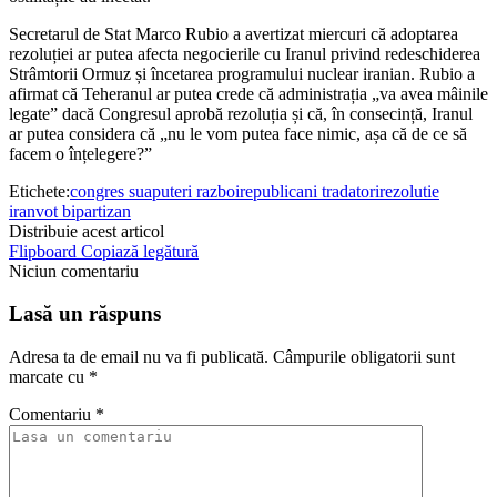
Secretarul de Stat Marco Rubio a avertizat miercuri că adoptarea
rezoluției ar putea afecta negocierile cu Iranul privind redeschiderea
Strâmtorii Ormuz și încetarea programului nuclear iranian. Rubio a
afirmat că Teheranul ar putea crede că administrația „va avea mâinile
legate” dacă Congresul aprobă rezoluția și că, în consecință, Iranul
ar putea considera că „nu le vom putea face nimic, așa că de ce să
facem o înțelegere?”
Etichete:
congres sua
puteri razboi
republicani tradatori
rezolutie
iran
vot bipartizan
Distribuie acest articol
Flipboard
Copiază legătură
Niciun comentariu
Lasă un răspuns
Adresa ta de email nu va fi publicată.
Câmpurile obligatorii sunt
marcate cu
*
Comentariu
*