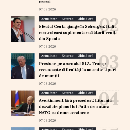
cereri
07.08.2026
Actualitate
Externe
Ultimă oră
Efectul Ceuta ajunge în Schengen: Italia
controlează suplimentar călătorii veniți
din Spania
07.08.2026
Actualitate
Externe
Ultimă oră
Presiune pe arsenalul SUA: Trump
recunoaște dificultăți la anumite tipuri
de muniții
07.08.2026
Actualitate
Externe
Ultimă oră
Avertisment fără precedent: Lituania
dezvăluie planul lui Putin de a ataca
NATO cu drone ucrainene
07.08.2026
Actualitate
Externe
Ultimă oră