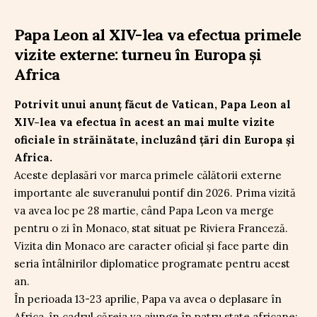
Papa Leon al XIV-lea va efectua primele
vizite externe: turneu în Europa și
Africa
Potrivit unui anunț făcut de Vatican, Papa Leon al
XIV-lea va efectua în acest an mai multe vizite
oficiale în străinătate, incluzând țări din Europa și
Africa.
Aceste deplasări vor marca primele călătorii externe
importante ale suveranului pontif din 2026. Prima vizită
va avea loc pe 28 martie, când Papa Leon va merge
pentru o zi în Monaco, stat situat pe Riviera Franceză.
Vizita din Monaco are caracter oficial și face parte din
seria întâlnirilor diplomatice programate pentru acest
an.
În perioada 13-23 aprilie, Papa va avea o deplasare în
Africa, în cadrul căreia va ajunge în patru state africane: