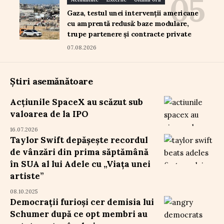
Gaza, testul unei intervenții americane
cu amprentă redusă: baze modulare,
trupe partenere și contracte private
07.08.2026
Știri asemănătoare
Acțiunile SpaceX au scăzut sub
valoarea de la IPO
16.07.2026
Taylor Swift depășește recordul
de vânzări din prima săptămână
în SUA al lui Adele cu „Viața unei
artiste”
08.10.2025
Democrații furioși cer demisia lui
Schumer după ce opt membri au