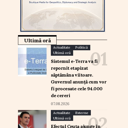
Ultimă oră
Actualitate
Politică
Ultimă oră
Sistemul e-Terra va fi
repornit etapizat
săptămâna viitoare.
Guvernul anunță cum vor
fi procesate cele 94.000
de cereri
07.08.2026
Actualitate
Externe
Ultimă oră
Efectul Ceuta ajunge în