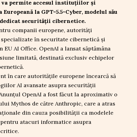
va permite accesul instituţiilor şi
a Europeană la GPT-5.5-Cyber, modelul său
 dedicat securităţii cibernetice.
entru companii europene, autorităţi
specializate în securitate cibernetică şi
 EU AI Office. OpenAI a lansat săptămâna
siune limitată, destinată exclusiv echipelor
bernetică.
t în care autorităţile europene încearcă să
iilor AI avansate asupra securităţii
. Anunţul OpenAI a fost făcut la aproximativ o
lui Mythos de către Anthropic, care a atras
aţionale din cauza posibilităţii ca modelele
te pentru atacuri informatice asupra
critice.