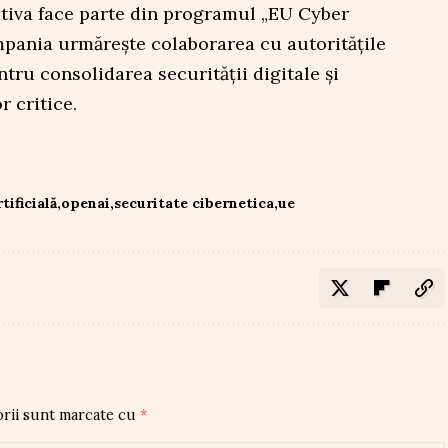
ativa face parte din programul „EU Cyber
mpania urmăreşte colaborarea cu autorităţile
ntru consolidarea securităţii digitale şi
r critice.
tificială
openai
securitate cibernetica
ue
orii sunt marcate cu
*