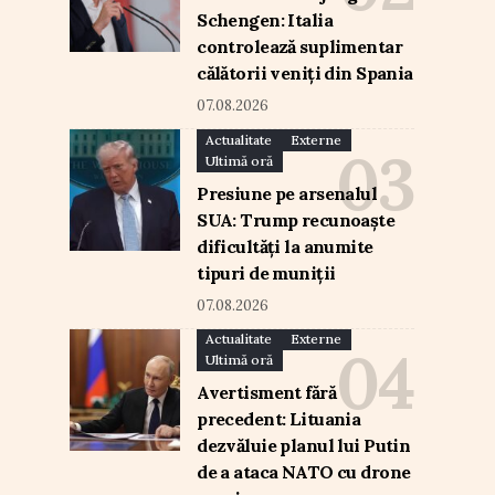
Schengen: Italia
controlează suplimentar
călătorii veniți din Spania
07.08.2026
Actualitate
Externe
Ultimă oră
Presiune pe arsenalul
SUA: Trump recunoaște
dificultăți la anumite
tipuri de muniții
07.08.2026
Actualitate
Externe
Ultimă oră
Avertisment fără
precedent: Lituania
dezvăluie planul lui Putin
de a ataca NATO cu drone