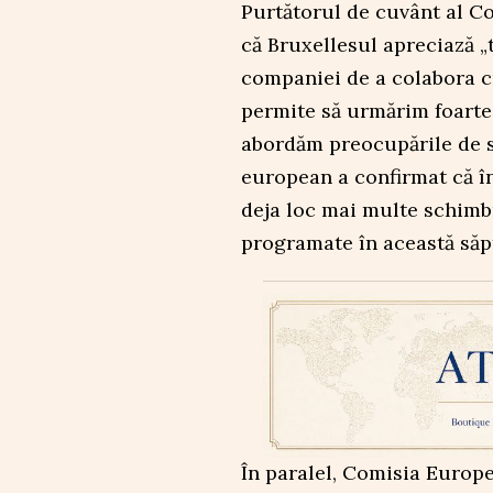
Purtătorul de cuvânt al C
că Bruxellesul apreciază „
companiei de a colabora cu
permite să urmărim foarte
abordăm preocupările de se
european a confirmat că î
deja loc mai multe schimbu
programate în această să
În paralel, Comisia Europe