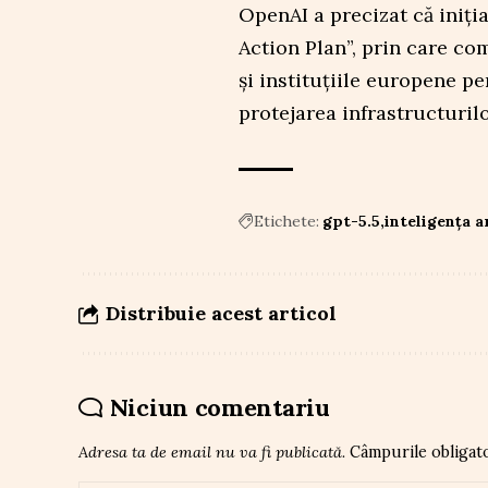
OpenAI a precizat că iniţi
Action Plan”, prin care co
şi instituţiile europene pe
protejarea infrastructurilo
Etichete:
gpt-5.5
inteligența ar
Distribuie acest articol
Niciun comentariu
Adresa ta de email nu va fi publicată.
Câmpurile obligat