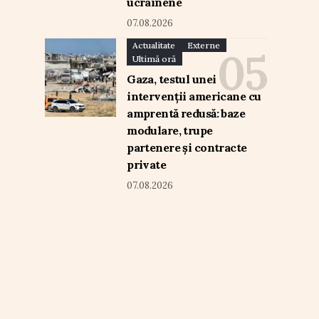
ucrainene
07.08.2026
Actualitate
Externe
Ultimă oră
Gaza, testul unei
intervenții americane cu
amprentă redusă: baze
modulare, trupe
partenere și contracte
private
07.08.2026