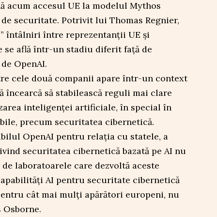
ă acum accesul UE la modelul Mythos
 de securitate. Potrivit lui Thomas Regnier,
” întâlniri între reprezentanţii UE şi
 se află într-un stadiu diferit faţă de
 de OpenAI.
tre cele două companii apare într-un context
 încearcă să stabilească reguli mai clare
area inteligenţei artificiale, în special în
bile, precum securitatea cibernetică.
ilul OpenAI pentru relaţia cu statele, a
ivind securitatea cibernetică bazată pe AI nu
v de laboratoarele care dezvoltă aceste
apabilităţi AI pentru securitate cibernetică
 pentru cât mai mulţi apărători europeni, nu
s Osborne.