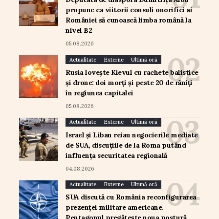
propune ca viitorii consuli onorifici ai
României să cunoască limba română la
nivel B2
05.08.2026
Actualitate
Externe
Ultimă oră
Rusia lovește Kievul cu rachete balistice
și drone: doi morți și peste 20 de răniți
în regiunea capitalei
05.08.2026
Actualitate
Externe
Ultimă oră
Israel și Liban reiau negocierile mediate
de SUA, discuțiile de la Roma putând
influența securitatea regională
04.08.2026
Actualitate
Externe
Ultimă oră
SUA discută cu România reconfigurarea
prezenței militare americane.
Pentagonul pregătește noua postură