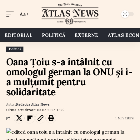
Aa
EDITORIAL
POLITICĂ
EXTERNE
ATLAS ECO
Politică
Oana Țoiu s-a întâlnit cu
omologul german la ONU și i-
a mulțumit pentru
solidaritate
Autor:
Redacția Atlas News
Ultima actualizare: 03.06.2026 17:25
1 Min Citire