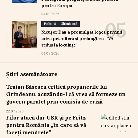
pentru Europa
04.08.2026
Politică
Ultimă oră
Nicușor Dan a promulgat legea privind
criza petrolieră și prelungirea TVA
redus la locuințe
04.08.2026
Știri asemănătoare
Traian Băsescu critică propunerile lui
Grindeanu, acuzându-l că vrea să formeze un
guvern paralel prin comisia de criză
22.07.2026
Fifor atacă dur USR și pe Fritz
pentru România „în care să vă
faceți mendrele”