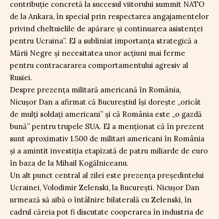
contribuție concretă la succesul viitorului summit NATO
de la Ankara, în special prin respectarea angajamentelor
privind cheltuielile de apărare și continuarea asistenței
pentru Ucraina”. El a subliniat importanța strategică a
Mării Negre și necesitatea unor acțiuni mai ferme
pentru contracararea comportamentului agresiv al
Rusiei.
Despre prezența militară americană în România,
Nicușor Dan a afirmat că Bucureștiul își dorește „oricât
de mulți soldați americani” și că România este „o gazdă
bună” pentru trupele SUA. El a menționat că în prezent
sunt aproximativ 1.500 de militari americani în România
și a amintit investiția etapizată de patru miliarde de euro
în baza de la Mihail Kogălniceanu.
Un alt punct central al zilei este prezența președintelui
Ucrainei, Volodimir Zelenski, la București. Nicușor Dan
urmează să aibă o întâlnire bilaterală cu Zelenski, în
cadrul căreia pot fi discutate cooperarea în industria de