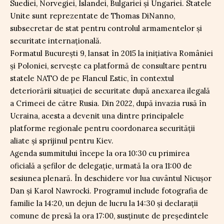
Suediei, Norvegiei, Islandei, Bulgariei și Ungariei. Statele
Unite sunt reprezentate de Thomas DiNanno,
subsecretar de stat pentru controlul armamentelor și
securitate internațională.
Formatul București 9, lansat în 2015 la inițiativa României
și Poloniei, servește ca platformă de consultare pentru
statele NATO de pe Flancul Estic, în contextul
deteriorării situației de securitate după anexarea ilegală
a Crimeei de către Rusia. Din 2022, după invazia rusă în
Ucraina, acesta a devenit una dintre principalele
platforme regionale pentru coordonarea securității
aliate și sprijinul pentru Kiev.
Agenda summitului începe la ora 10:30 cu primirea
oficială a șefilor de delegație, urmată la ora 11:00 de
sesiunea plenară. În deschidere vor lua cuvântul Nicușor
Dan și Karol Nawrocki. Programul include fotografia de
familie la 14:20, un dejun de lucru la 14:30 și declarații
comune de presă la ora 17:00, susținute de președintele