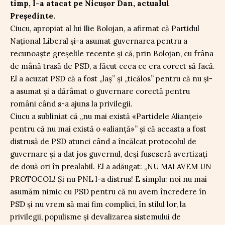
timp, l-a atacat pe Nicușor Dan, actualul
Președinte.
Ciucu, apropiat al lui Ilie Bolojan, a afirmat că Partidul
Național Liberal și-a asumat guvernarea pentru a
recunoaște greșelile recente și că, prin Bolojan, cu frâna
de mână trasă de PSD, a făcut ceea ce era corect să facă.
El a acuzat PSD că a fost „laș” și „ticălos” pentru că nu și-
a asumat și a dărâmat o guvernare corectă pentru
români când s-a ajuns la privilegii.
Ciucu a subliniat că „nu mai există «Partidele Alianței»
pentru că nu mai există o «alianță»” și că aceasta a fost
distrusă de PSD atunci când a încălcat protocolul de
guvernare și a dat jos guvernul, deși fuseseră avertizați
de două ori în prealabil. El a adăugat: „NU MAI AVEM UN
PROTOCOL! Și nu PNL l-a distrus! E simplu: noi nu mai
asumăm nimic cu PSD pentru că nu avem încredere în
PSD și nu vrem să mai fim complici, în stilul lor, la
privilegii, populisme și devalizarea sistemului de