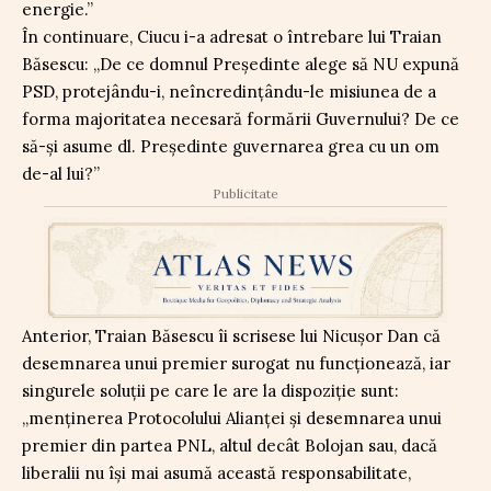
energie.”
În continuare, Ciucu i-a adresat o întrebare lui Traian
Băsescu: „De ce domnul Președinte alege să NU expună
PSD, protejându-i, neîncredințându-le misiunea de a
forma majoritatea necesară formării Guvernului? De ce
să-și asume dl. Președinte guvernarea grea cu un om
de-al lui?”
Publicitate
Anterior, Traian Băsescu îi scrisese lui Nicușor Dan că
desemnarea unui premier surogat nu funcționează, iar
singurele soluții pe care le are la dispoziție sunt:
„menținerea Protocolului Alianței și desemnarea unui
premier din partea PNL, altul decât Bolojan sau, dacă
liberalii nu își mai asumă această responsabilitate,