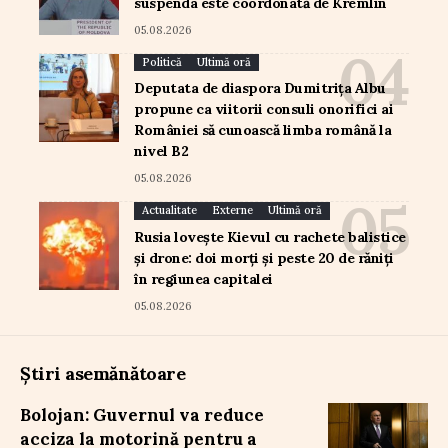
suspenda este coordonată de Kremlin
05.08.2026
Politică
Ultimă oră
Deputata de diaspora Dumitrița Albu
propune ca viitorii consuli onorifici ai
României să cunoască limba română la
nivel B2
05.08.2026
Actualitate
Externe
Ultimă oră
Rusia lovește Kievul cu rachete balistice
și drone: doi morți și peste 20 de răniți
în regiunea capitalei
05.08.2026
Știri asemănătoare
Bolojan: Guvernul va reduce
acciza la motorină pentru a