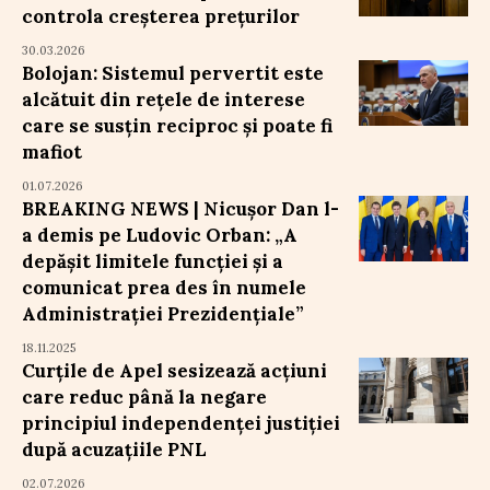
controla creșterea prețurilor
30.03.2026
Bolojan: Sistemul pervertit este
alcătuit din rețele de interese
care se susțin reciproc și poate fi
mafiot
01.07.2026
BREAKING NEWS | Nicușor Dan l-
a demis pe Ludovic Orban: „A
depășit limitele funcției și a
comunicat prea des în numele
Administrației Prezidențiale”
18.11.2025
Curțile de Apel sesizează acțiuni
care reduc până la negare
principiul independenței justiției
după acuzațiile PNL
02.07.2026