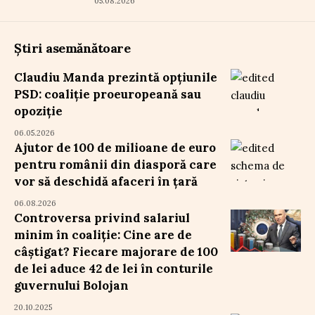
05.08.2026
Știri asemănătoare
Claudiu Manda prezintă opțiunile
PSD: coaliție proeuropeană sau
opoziție
06.05.2026
Ajutor de 100 de milioane de euro
pentru românii din diasporă care
vor să deschidă afaceri în țară
06.08.2026
Controversa privind salariul
minim în coaliție: Cine are de
câștigat? Fiecare majorare de 100
de lei aduce 42 de lei în conturile
guvernului Bolojan
20.10.2025