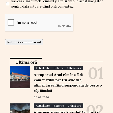
Salvează-mi numele, emailul și site-ul web în acest navigator
pentru data viitoare când o să comentez.
Ultimă oră
Actualitate
Politică
Ultimă oră
Aeroportul Arad rămâne fără
combustibil pentru avioane,
alimentarea fiind suspendată de peste o
săptămână
06.08.2026
Actualitate
Externe
Ultimă oră
Atac masiv asupra Kievului: 17 morți și