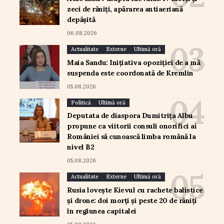
zeci de răniți, apărarea antiaeriană
depășită
06.08.2026
Actualitate
Externe
Ultimă oră
Maia Sandu: Inițiativa opoziției de a mă
suspenda este coordonată de Kremlin
05.08.2026
Politică
Ultimă oră
Deputata de diaspora Dumitrița Albu
propune ca viitorii consuli onorifici ai
României să cunoască limba română la
nivel B2
05.08.2026
Actualitate
Externe
Ultimă oră
Rusia lovește Kievul cu rachete balistice
și drone: doi morți și peste 20 de răniți
în regiunea capitalei