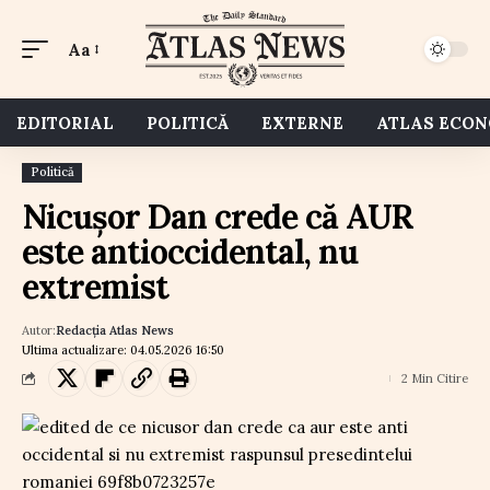
Aa
EDITORIAL
POLITICĂ
EXTERNE
ATLAS ECO
Politică
Nicușor Dan crede că AUR
este antioccidental, nu
extremist
Autor:
Redacția Atlas News
Ultima actualizare: 04.05.2026 16:50
2 Min Citire