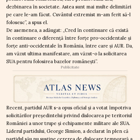
dezbinarea în societate. Astea sunt mai multe delimitări
pe care le-am făcut. Cuvântul extremist m-am ferit să-l
folosesc”, a spus el.
De asemenea, a adăugat: „Cred în continuare că există
în continuare o diferență între forțe pro-occidentale și
forțe anti-occidentale în România, între care și AUR. Da,
am văzut ultima manifestare, am văzut-o la solicitarea
SUA pentru folosirea bazelor românești”.
Publicitate
Recent, partidul AUR s-a opus oficial și a votat împotriva
solicitărilor președintelui privind dislocarea pe teritoriul
României a unor trupe și echipamente militare ale SUA.
Liderul partidului, George Simion, a declarat în plen că
partidul său nu susține cererea de dislocare temporară a