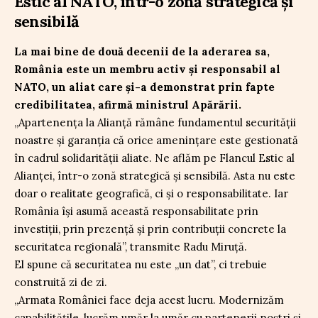
Estic al NATO, într-o zonă strategică și
sensibilă
La mai bine de două decenii de la aderarea sa,
România este un membru activ și responsabil al
NATO, un aliat care și-a demonstrat prin fapte
credibilitatea, afirmă ministrul Apărării.
„Apartenența la Alianță rămâne fundamentul securității
noastre și garanția că orice amenințare este gestionată
în cadrul solidarității aliate. Ne aflăm pe Flancul Estic al
Alianței, într-o zonă strategică și sensibilă. Asta nu este
doar o realitate geografică, ci și o responsabilitate. Iar
România își asumă această responsabilitate prin
investiții, prin prezență și prin contribuții concrete la
securitatea regională”, transmite Radu Miruță.
El spune că securitatea nu este „un dat”, ci trebuie
construită zi de zi.
„Armata României face deja acest lucru. Modernizăm
capabilitățile, lucrăm umăr la umăr cu partenerii noștri și