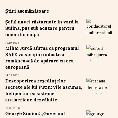
Știri asemănătoare
Șeful navei răsturnate în vară la
Sulina, pus sub acuzare pentru
omor din culpă
10.10.2025
Mihai Jurcă afirmă că programul
SAFE va sprijini industria
românească de apărare cu cea
europeană
14.05.2026
Descoperirea reședințelor
secrete ale lui Putin: vile ascunse,
heliporturi și sisteme
antiaeriene dezvăluite
19.07.2026
George Simion: „Guvernul