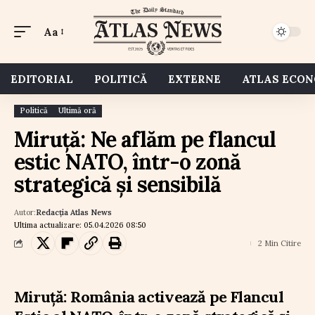
Aa
EDITORIAL
POLITICĂ
EXTERNE
ATLAS ECO
Politică
Ultimă oră
Miruță: Ne aflăm pe flancul
estic NATO, într-o zonă
strategică și sensibilă
Autor:
Redacția Atlas News
Ultima actualizare: 05.04.2026 08:50
2 Min Citire
Miruță: România activează pe Flancul