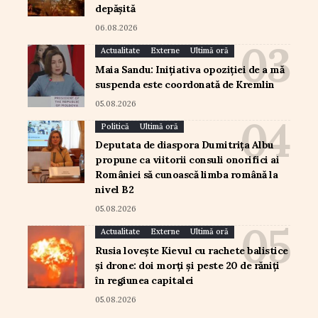
depășită
06.08.2026
Actualitate
Externe
Ultimă oră
Maia Sandu: Inițiativa opoziției de a mă
suspenda este coordonată de Kremlin
05.08.2026
Politică
Ultimă oră
Deputata de diaspora Dumitrița Albu
propune ca viitorii consuli onorifici ai
României să cunoască limba română la
nivel B2
05.08.2026
Actualitate
Externe
Ultimă oră
Rusia lovește Kievul cu rachete balistice
și drone: doi morți și peste 20 de răniți
în regiunea capitalei
05.08.2026