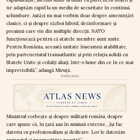
ne adaptăm rapid la un mediu de securitate în continuă
schimbare. Astăzi nu mai vorbim doar despre amenințări
clasice, ci și despre război hibrid, dezinformare și
presiuni care vin din multiple direcții. NATO
funcționează pentru că statele membre sunt unite.
Pentru România, această unitate înseamnă stabilitate,
prin parteneriatul transatlantic și prin relația solidă cu
Statele Unite și ceilalți aliați, într-o lume din ce în ce mai
imprevizibilă”, adaugă Miruță.
Publicitate
Ministrul vorbește și despre militarii români, despre
care spune că, în țară sau în misiuni externe, „își fac
datoria cu profesionalism și dedicare. Lor le datorăm
respectul și recunoștința noastră”.