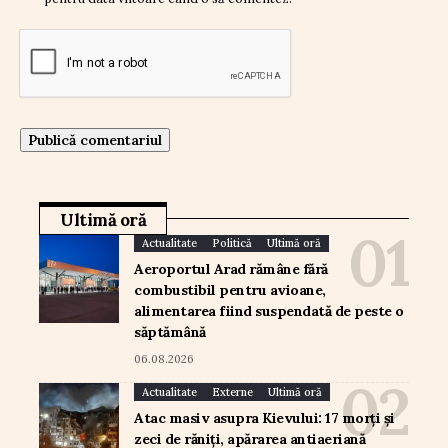
Ultimă oră
Actualitate
Politică
Ultimă oră
Aeroportul Arad rămâne fără
combustibil pentru avioane,
alimentarea fiind suspendată de peste o
săptămână
06.08.2026
Actualitate
Externe
Ultimă oră
Atac masiv asupra Kievului: 17 morți și
zeci de răniți, apărarea antiaeriană