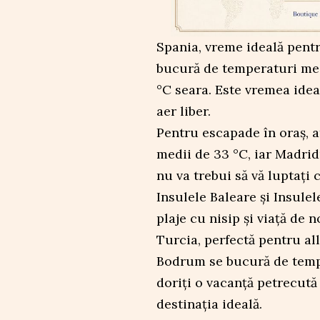
Spania, vreme ideală pentr
bucură de temperaturi medi
°C seara. Este vremea ideal
aer liber.
Pentru escapade în oraș, a
medii de 33 °C, iar Madrid
nu va trebui să vă luptați 
Insulele Baleare și Insule
plaje cu nisip și viață de 
Turcia, perfectă pentru al
Bodrum se bucură de tempe
doriți o vacanță petrecută 
destinația ideală.