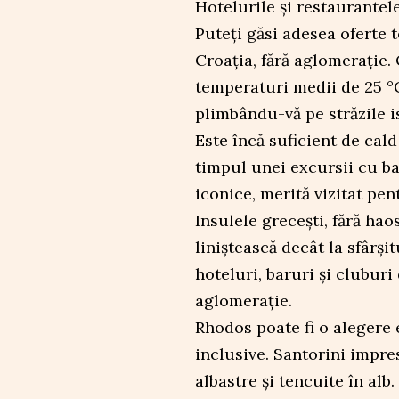
Hotelurile și restaurantele
Puteți găsi adesea oferte 
Croația, fără aglomerație. 
temperaturi medii de 25 °C
plimbându-vă pe străzile is
Este încă suficient de cal
timpul unei excursii cu ba
iconice, merită vizitat pe
Insulele grecești, fără hao
liniștească decât la sfârși
hoteluri, baruri și cluburi
aglomerație.
Rhodos poate fi o alegere e
inclusive. Santorini impre
albastre și tencuite în alb.