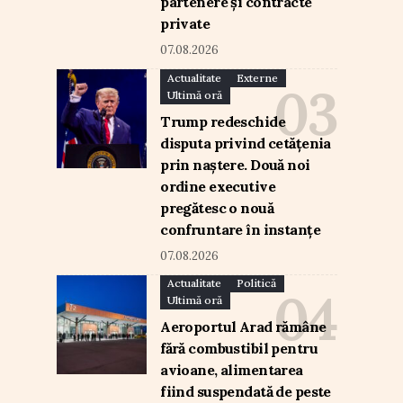
partenere și contracte
private
07.08.2026
Actualitate
Externe
Ultimă oră
Trump redeschide
disputa privind cetățenia
prin naștere. Două noi
ordine executive
pregătesc o nouă
confruntare în instanțe
07.08.2026
Actualitate
Politică
Ultimă oră
Aeroportul Arad rămâne
fără combustibil pentru
avioane, alimentarea
fiind suspendată de peste