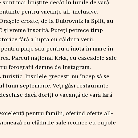
 sunt mai liniștite decât în lunile de vară.
tentante pentru vacanțe all-inclusive.
Orașele croate, de la Dubrovnik la Split, au
 și vreme însorită. Puteți petrece timp
torice fără a lupta cu căldura verii.
d pentru plaje sau pentru a înota în mare în
rca. Parcul național Krka, cu cascadele sale
ntru fotografii demne de Instagram.
s turistic. Insulele grecești nu încep să se
tul lunii septembrie. Veți găsi restaurante,
 deschise dacă doriți o vacanță de vară fără
xcelentă pentru familii, oferind oferte all-
sionează cu clădirile sale iconice cu cupole