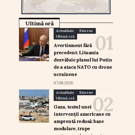
Ultimă oră
Actualitate
Externe
Ultimă oră
Avertisment fără
precedent: Lituania
dezvăluie planul lui Putin
de a ataca NATO cu drone
ucrainene
07.08.2026
Actualitate
Externe
Ultimă oră
Gaza, testul unei
intervenții americane cu
amprentă redusă: baze
modulare, trupe