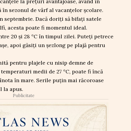
anțele la prețuri avantajoase, având în
 în sezonul de vârf al vacanțelor școlare.
în septembrie. Dacă doriți să bifați satele
fi, acesta poate fi momentul ideal.
re 20 și 28 °C în timpul zilei. Puteți petrece
șe, apoi găsiți un șezlong pe plajă pentru
mită pentru plajele cu nisip demne de
 temperaturi medii de 27 °C, poate fi încă
 înota în mare. Serile puțin mai răcoroase
l la apus.
Publicitate