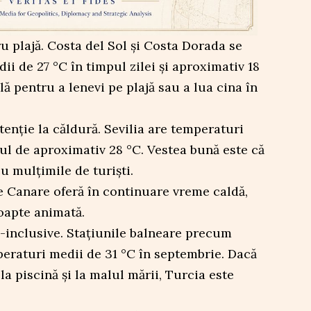
u plajă. Costa del Sol și Costa Dorada se
i de 27 °C în timpul zilei și aproximativ 18
ă pentru a lenevi pe plajă sau a lua cina în
tenție la căldură. Sevilia are temperaturi
ul de aproximativ 28 °C. Vestea bună este că
cu mulțimile de turiști.
le Canare oferă în continuare vreme caldă,
noapte animată.
l-inclusive. Stațiunile balneare precum
raturi medii de 31 °C în septembrie. Dacă
la piscină și la malul mării, Turcia este