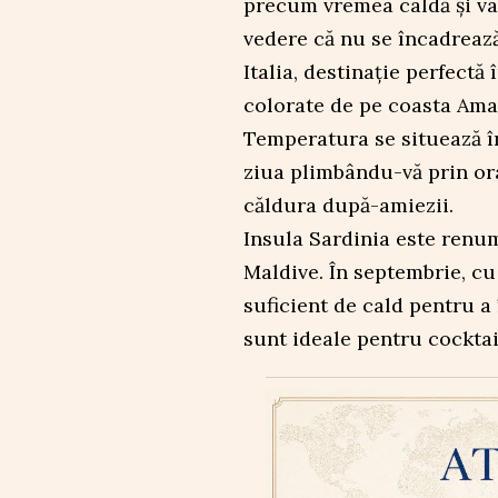
precum vremea caldă și vac
vedere că nu se încadrează
Italia, destinație perfectă 
colorate de pe coasta Amal
Temperatura se situează înt
ziua plimbându-vă prin ora
căldura după-amiezii.
Insula Sardinia este renu
Maldive. În septembrie, cu
suficient de cald pentru a
sunt ideale pentru cocktai