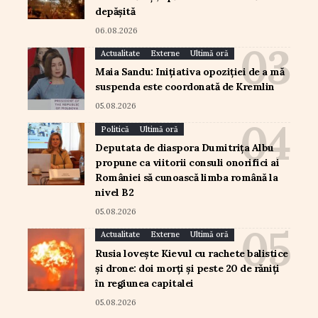
depășită
06.08.2026
Actualitate
Externe
Ultimă oră
Maia Sandu: Inițiativa opoziției de a mă
suspenda este coordonată de Kremlin
05.08.2026
Politică
Ultimă oră
Deputata de diaspora Dumitrița Albu
propune ca viitorii consuli onorifici ai
României să cunoască limba română la
nivel B2
05.08.2026
Actualitate
Externe
Ultimă oră
Rusia lovește Kievul cu rachete balistice
și drone: doi morți și peste 20 de răniți
în regiunea capitalei
05.08.2026