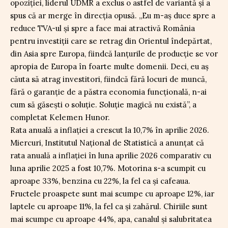
opoziției, liderul UDMR a exclus o astfel de variantă și a
spus că ar merge în direcția opusă. „Eu m-aș duce spre a
reduce TVA-ul și spre a face mai atractivă România
pentru investiții care se retrag din Orientul îndepărtat,
din Asia spre Europa, fiindcă lanțurile de producție se vor
apropia de Europa în foarte multe domenii. Deci, eu aș
căuta să atrag investitori, fiindcă fără locuri de muncă,
fără o garanție de a păstra economia funcțională, n-ai
cum să găsești o soluție. Soluție magică nu există”, a
completat Kelemen Hunor.
Rata anuală a inflației a crescut la 10,7% în aprilie 2026.
Miercuri, Institutul Național de Statistică a anunțat că
rata anuală a inflaţiei în luna aprilie 2026 comparativ cu
luna aprilie 2025 a fost 10,7%. Motorina s-a scumpit cu
aproape 33%, benzina cu 22%, la fel ca și cafeaua.
Fructele proaspete sunt mai scumpe cu aproape 12%, iar
laptele cu aproape 11%, la fel ca și zahărul. Chiriile sunt
mai scumpe cu aproape 44%, apa, canalul și salubritatea