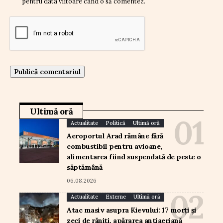
pentru data viitoare când o să comentez.
Ultimă oră
Actualitate
Politică
Ultimă oră
Aeroportul Arad rămâne fără
combustibil pentru avioane,
alimentarea fiind suspendată de peste o
săptămână
06.08.2026
Actualitate
Externe
Ultimă oră
Atac masiv asupra Kievului: 17 morți și
zeci de răniți, apărarea antiaeriană