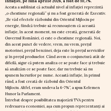
inflației, pe luna aprilie 2026, a fost de 10,7%.
Acesta a subliniat că actualul nivel al inflației reprezintă
„o chestiune regională” și nu a fost generată de Executiv.
„Se văd efectele războiului din Orientul Mijlociu pe
energie, fiindcă trebuie să recunoaștem că această
inflație, în acest moment, nu este creată, generată de
Guvernul României, ci este o chestiune regională. Noi,
din acest punct de vedere, vrem, nu vrem, prețul
motorinei, prețul benzinei, deja este în prețul serviciilor
și în prețul produselor. Când avem o conjunctură atât de
dificilă, sigur că putem analiza ce se poate face și trebuie
să analizăm ce se poate face, dar nu trebuie să nu
spunem lucrurilor pe nume. Această inflație, în primul
rând, a fost creată de războiul din Orientul
Mijlociu. Altfel, eram undeva la 6-7%”, a spus Kelemen
Hunor la Parlament.
Întrebat despre posibilitatea majorării TVA pentru
redresarea economiei, așa cum propun reprezentanți ai