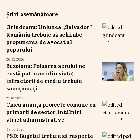
Știri asemănătoare
Grindeanu: Uniunea „Salvador”
România trebuie să schimbe
propunerea de avocat al
poporului
26.02.2026
Buzoianu: Poluarea aerului ne
costă patru ani din viață;
infractorii de mediu trebuie
sancționați
27.01.2026
Ciucu anunță proiecte comune cu
primarii de sector, întâlniri
strict administrative
09.03.2026
PSD: Bugetul trebuie să respecte