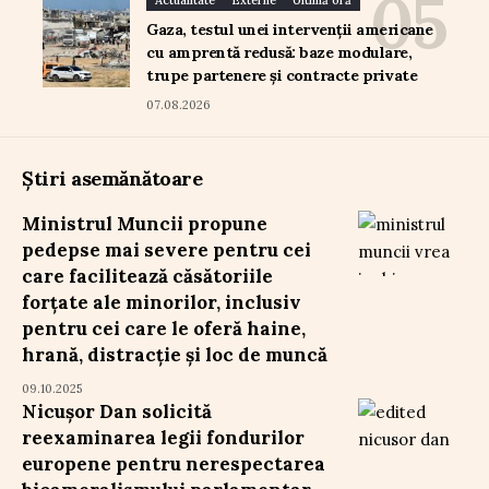
Actualitate
Externe
Ultimă oră
Gaza, testul unei intervenții americane
cu amprentă redusă: baze modulare,
trupe partenere și contracte private
07.08.2026
Știri asemănătoare
Ministrul Muncii propune
pedepse mai severe pentru cei
care facilitează căsătoriile
forțate ale minorilor, inclusiv
pentru cei care le oferă haine,
hrană, distracție și loc de muncă
09.10.2025
Nicușor Dan solicită
reexaminarea legii fondurilor
europene pentru nerespectarea