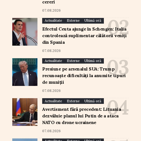
cereri
07.08.2026
Actualitate
Externe
Ultimă oră
Efectul Ceuta ajunge în Schengen: Italia
controlează suplimentar călătorii veniți
din Spania
07.08.2026
Actualitate
Externe
Ultimă oră
Presiune pe arsenalul SUA: Trump
recunoaște dificultăți la anumite tipuri
de muniții
07.08.2026
Actualitate
Externe
Ultimă oră
Avertisment fără precedent: Lituania
dezvăluie planul lui Putin de a ataca
NATO cu drone ucrainene
07.08.2026