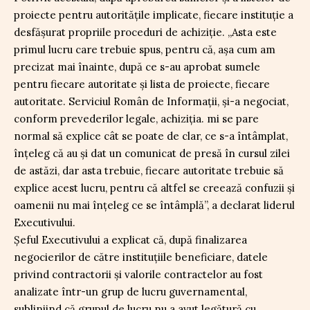
proiecte pentru autoritățile implicate, fiecare instituție a
desfășurat propriile proceduri de achiziție. „Asta este
primul lucru care trebuie spus, pentru că, așa cum am
precizat mai înainte, după ce s-au aprobat sumele
pentru fiecare autoritate și lista de proiecte, fiecare
autoritate. Serviciul Român de Informații, și-a negociat,
conform prevederilor legale, achiziția. mi se pare
normal să explice cât se poate de clar, ce s-a întâmplat,
înțeleg că au și dat un comunicat de presă în cursul zilei
de astăzi, dar asta trebuie, fiecare autoritate trebuie să
explice acest lucru, pentru că altfel se creează confuzii și
oamenii nu mai înțeleg ce se întâmplă”, a declarat liderul
Executivului.
Șeful Executivului a explicat că, după finalizarea
negocierilor de către instituțiile beneficiare, datele
privind contractorii și valorile contractelor au fost
analizate într-un grup de lucru guvernamental,
subliniind că grupul de lucru nu a avut legătură cu