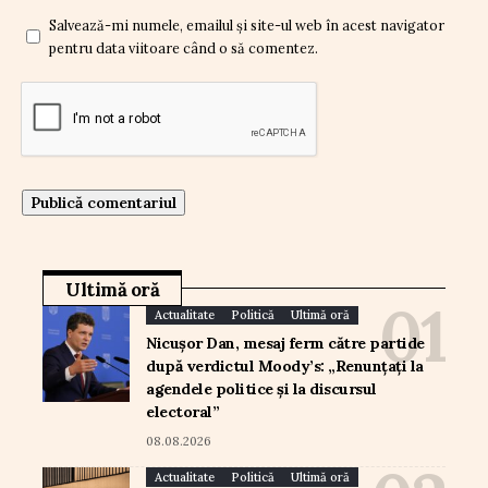
Salvează-mi numele, emailul și site-ul web în acest navigator
pentru data viitoare când o să comentez.
Ultimă oră
Actualitate
Politică
Ultimă oră
Nicușor Dan, mesaj ferm către partide
după verdictul Moody’s: „Renunțați la
agendele politice și la discursul
electoral”
08.08.2026
Actualitate
Politică
Ultimă oră