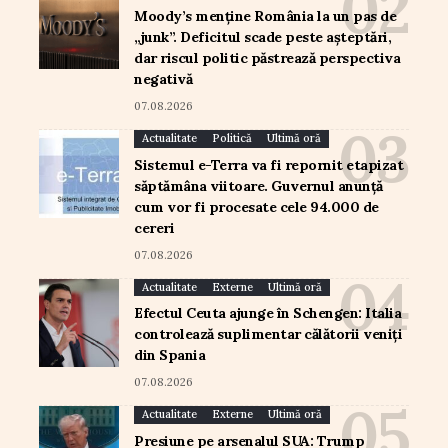
Moody’s menține România la un pas de
„junk”. Deficitul scade peste așteptări,
dar riscul politic păstrează perspectiva
negativă
07.08.2026
Actualitate
Politică
Ultimă oră
Sistemul e-Terra va fi repornit etapizat
săptămâna viitoare. Guvernul anunță
cum vor fi procesate cele 94.000 de
cereri
07.08.2026
Actualitate
Externe
Ultimă oră
Efectul Ceuta ajunge în Schengen: Italia
controlează suplimentar călătorii veniți
din Spania
07.08.2026
Actualitate
Externe
Ultimă oră
Presiune pe arsenalul SUA: Trump