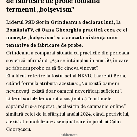
de fabricare de probe folosind
termenul „bolșevism”
Liderul PSD Sorin Grindeanu a declarat luni, la
RomâniaTV, că Oana Gheorghiu practică ceea ce el
numește „bolșevism” și a acuzat existența unor
tentative de fabricare de probe.
Grindeanu a comparat situația cu practicile din perioada
sovietică, afirmând: „Așa se întâmplau în anii ’50, în care
se fabricau probe ca să fie cineva vinovat”.
El a făcut referire la fostul șef al NKVD, Lavrenti Beria,
citând formula atribuită acestuia: „Nu există oameni
nevinovați, există doar oameni neverificați suficient”.
Liderul social-democrat a susținut că în ultimele
săptămâni s-a repetat „același tip de campanie online”
similară celei de la sfârșitul anului 2024, când, potrivit lui,
a existat o mobilizare asemănătoare în jurul lui Călin
Georgescu.
Publicitate