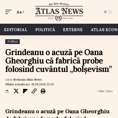
Aa
EDITORIAL
POLITICĂ
EXTERNE
ATLAS ECO
Politică
Grindeanu o acuză pe Oana
Gheorghiu că fabrică probe
folosind cuvântul „bolșevism”
Autor:
Redacția Atlas News
Ultima actualizare: 18.05.2026 22:20
1 Min Citire
Grindeanu o acuză pe Oana Gheorghiu