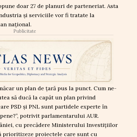
pune doar 27 de planuri de parteneriat. Asta
ustria și serviciile vor fi tratate la
an național.
Publicitate
 măcar un plan de țară pus la punct. Cum ne-
tea să ducă la capăt un plan privind
 care PSD și PNL sunt partidele experte în
pene?”, potrivit parlamentarului AUR.
iei, cu precădere Ministerului Investițiilor
ă prioritizeze proiectele care sunt cu