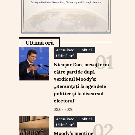
Ultimă oră
Actualitate
Politică
Ultimă oră
Nicușor Dan, mesaj ferm
către partide după
verdictul Moody’s:
„Renunțați la agendele
politice și la discursul
electoral”
08.08.2026
Actualitate
Politică
Ultimă oră
Moody’s menține