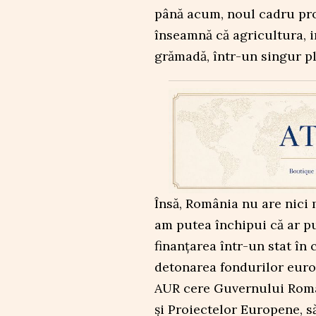
până acum, noul cadru pro
înseamnă că agricultura, ind
grămadă, într-un singur pl
Însă, România nu are nici
am putea închipui că ar pu
finanțarea într-un stat în
detonarea fondurilor euro
AUR cere Guvernului Român
și Proiectelor Europene, s