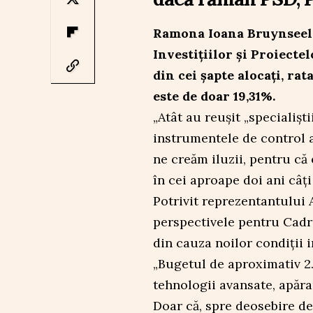
Ramona Ioana Bruynseels 
Investițiilor și Proiecte
din cei șapte alocați, rat
este de doar 19,31%.
„Atât au reușit „specialiști
instrumentele de control al
ne creăm iluzii, pentru că
în cei aproape doi ani câț
Potrivit reprezentantului 
perspectivele pentru Cadr
din cauza noilor condiții 
„Bugetul de aproximativ 2.
tehnologii avansate, apărar
Doar că, spre deosebire de