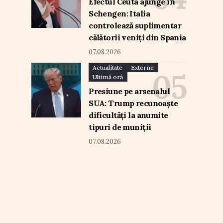
Efectul Ceuta ajunge în
Schengen: Italia
controlează suplimentar
călătorii veniți din Spania
07.08.2026
Actualitate
Externe
Ultimă oră
Presiune pe arsenalul
SUA: Trump recunoaște
dificultăți la anumite
tipuri de muniții
07.08.2026