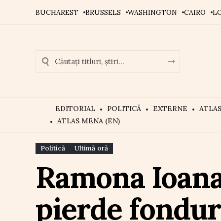
BUCHAREST
BRUSSELS
WASHINGTON
CAIRO
L
EDITORIAL
POLITICĂ
EXTERNE
ATLA
ATLAS MENA (EN)
Politică
Ultimă oră
Ramona Ioana
pierde fondur