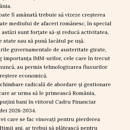
ânia.
oate fi amânată trebuie să vizeze creșterea
ate mediului de afaceri românesc, în special
astăzi sunt forțate să-și reducă activitatea,
e state sau să pună lacătul pe ușă.
ile guvernamentale de austeritate girate,
g importanța IMM-urilor, cele care în trecut
muncă, au permis tehnologizarea fluxurilor
reștere economică.
schimbare radicală de abordare și gestionare
care ar urma să le primească România,
puțini bani în viitorul Cadru Financiar
dei 2028-2034.
cei care se fac vinovați pentru pierderea
timii ani, ar trebui să plătească pentru