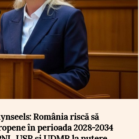
nseels: România riscă să
ropene în perioada 2028-2034
PNL, USR și UDMR la putere