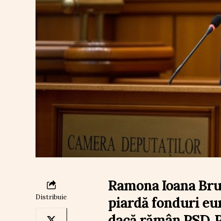
Ramona Ioana Bruy
Distribuie
piardă fonduri eu
dacă rămân PSD, 