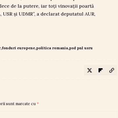
lece de la putere, iar toți vinovații poartă
 USR și UDMR”, a declarat deputatul AUR,
r
fonduri europene
politica romania
psd pnl usru
orii sunt marcate cu
*