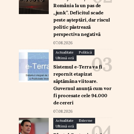
România la un pas de
„junk”. Deficitul scade
peste așteptări, dar riscul
politic păstrează
perspectiva negativă
07.08.2026
Actualitate
Politică
Ultimă oră
Sistemul e-Terra va fi
repornit etapizat
săptămâna viitoare.
Guvernul anunță cum vor
fi procesate cele 94.000
de cereri
07.08.2026
Actualitate
Externe
Ultimă oră