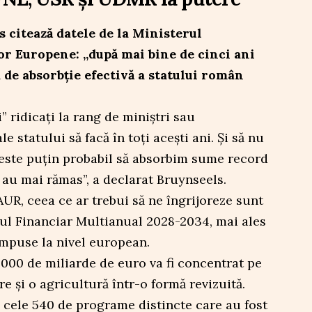
citează datele de la Ministerul
lor Europene: „după mai bine de cinci ani
a de absorbție efectivă a statului român
i” ridicați la rang de miniștri sau
e statului să facă în toți acești ani. Și să nu
 este puțin probabil să absorbim sume record
i au mai rămas”, a declarat Bruynseels.
AUR, ceea ce ar trebui să ne îngrijoreze sunt
ul Financiar Multianual 2028-2034, mai ales
impuse la nivel european.
000 de miliarde de euro va fi concentrat pe
e și o agricultură într-o formă revizuită.
 cele 540 de programe distincte care au fost