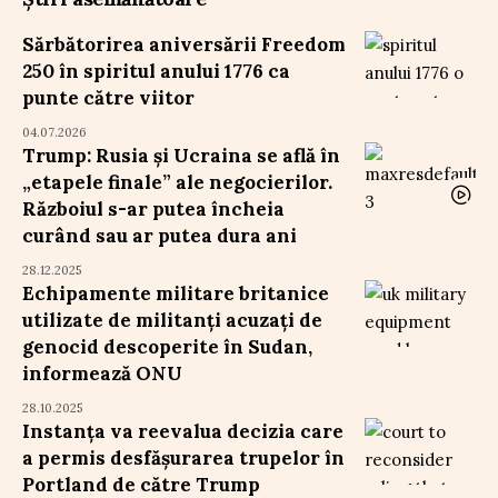
Sărbătorirea aniversării Freedom
250 în spiritul anului 1776 ca
punte către viitor
04.07.2026
Trump: Rusia și Ucraina se află în
„etapele finale” ale negocierilor.
Războiul s-ar putea încheia
curând sau ar putea dura ani
28.12.2025
Echipamente militare britanice
utilizate de militanți acuzați de
genocid descoperite în Sudan,
informează ONU
28.10.2025
Instanța va reevalua decizia care
a permis desfășurarea trupelor în
Portland de către Trump