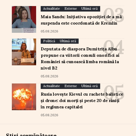
Actualitate
Externe
Ultimă oră
Maia Sandu: Inițiativa opoziției de a mă
suspenda este coordonată de Kremlin
05.08.2026
Politică
Ultimă oră
Deputata de diaspora Dumitrița Albu
propune ca viitorii consuli onorifici ai
României să cunoască limba română la
nivel B2
05.08.2026
Actualitate
Externe
Ultimă oră
Rusia lovește Kievul cu rachete balistice
și drone: doi morți și peste 20 de răniți
în regiunea capitalei
05.08.2026
Știri asemănătoare