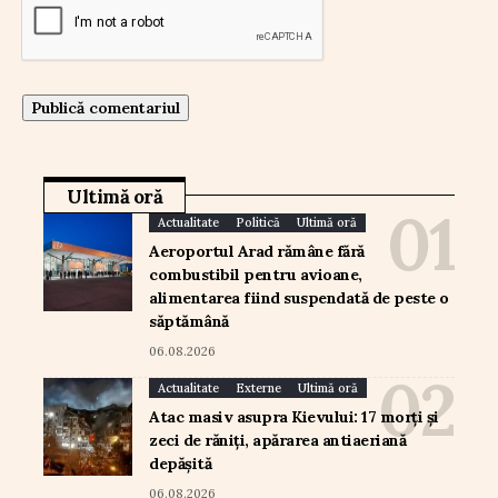
Ultimă oră
Actualitate
Politică
Ultimă oră
Aeroportul Arad rămâne fără
combustibil pentru avioane,
alimentarea fiind suspendată de peste o
săptămână
06.08.2026
Actualitate
Externe
Ultimă oră
Atac masiv asupra Kievului: 17 morți și
zeci de răniți, apărarea antiaeriană
depășită
06.08.2026