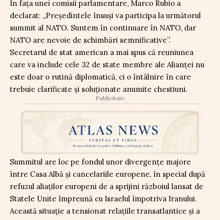
În fața unei comisii parlamentare, Marco Rubio a
declarat: „Președintele însuși va participa la următorul
summit al NATO. Suntem în continuare în NATO, dar
NATO are nevoie de schimbări semnificative”.
Secretarul de stat american a mai spus că reuniunea
care va include cele 32 de state membre ale Alianței nu
este doar o rutină diplomatică, ci o întâlnire în care
trebuie clarificate și soluționate anumite chestiuni.
Publicitate
Summitul are loc pe fondul unor divergențe majore
între Casa Albă și cancelariile europene, în special după
refuzul aliaților europeni de a sprijini războiul lansat de
Statele Unite împreună cu Israelul împotriva Iranului.
Această situație a tensionat relațiile transatlantice și a