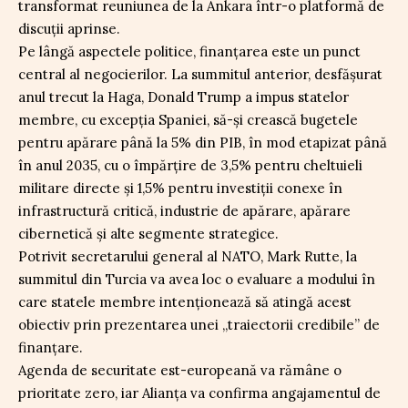
transformat reuniunea de la Ankara într-o platformă de
discuții aprinse.
Pe lângă aspectele politice, finanțarea este un punct
central al negocierilor. La summitul anterior, desfășurat
anul trecut la Haga, Donald Trump a impus statelor
membre, cu excepția Spaniei, să-și crească bugetele
pentru apărare până la 5% din PIB, în mod etapizat până
în anul 2035, cu o împărțire de 3,5% pentru cheltuieli
militare directe și 1,5% pentru investiții conexe în
infrastructură critică, industrie de apărare, apărare
cibernetică și alte segmente strategice.
Potrivit secretarului general al NATO, Mark Rutte, la
summitul din Turcia va avea loc o evaluare a modului în
care statele membre intenționează să atingă acest
obiectiv prin prezentarea unei „traiectorii credibile” de
finanțare.
Agenda de securitate est-europeană va rămâne o
prioritate zero, iar Alianța va confirma angajamentul de