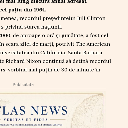
el mai lung discurs anual adresat
el puțin din 1964.
emenea, recordul președintelui Bill Clinton
s privind starea națiunii.
000, de aproape o oră și jumătate, a fost cel
în seara zilei de marți, potrivit The American
niversitatea din California, Santa Barbara.
nte Richard Nixon continuă să dețină recordul
rs, vorbind mai puțin de 30 de minute în
Publicitate