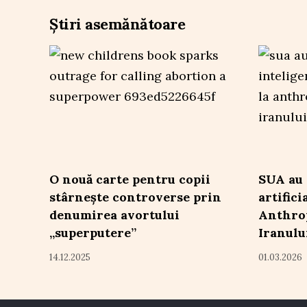
Știri asemănătoare
O nouă carte pentru copii
SUA au 
stârnește controverse prin
artifici
denumirea avortului
Anthrop
„superputere”
Iranulu
14.12.2025
01.03.2026