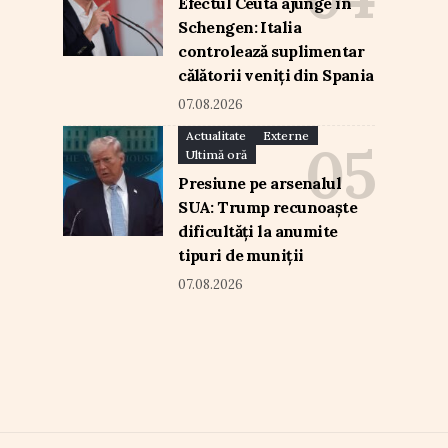
Efectul Ceuta ajunge în
Schengen: Italia
controlează suplimentar
călătorii veniți din Spania
07.08.2026
Actualitate
Externe
Ultimă oră
Presiune pe arsenalul
SUA: Trump recunoaște
dificultăți la anumite
tipuri de muniții
07.08.2026