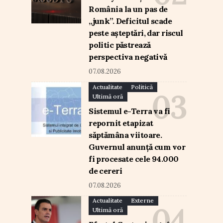
România la un pas de
„junk”. Deficitul scade
peste așteptări, dar riscul
politic păstrează
perspectiva negativă
07.08.2026
Actualitate
Politică
Ultimă oră
Sistemul e-Terra va fi
repornit etapizat
săptămâna viitoare.
Guvernul anunță cum vor
fi procesate cele 94.000
de cereri
07.08.2026
Actualitate
Externe
Ultimă oră