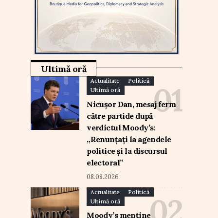
Ultimă oră
Actualitate
Politică
Ultimă oră
Nicușor Dan, mesaj ferm
către partide după
verdictul Moody’s:
„Renunțați la agendele
politice și la discursul
electoral”
08.08.2026
Actualitate
Politică
Ultimă oră
Moody’s menține