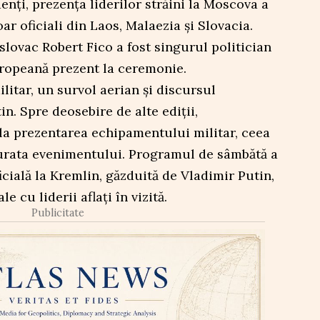
nți, prezența liderilor străini la Moscova a
ar oficiali din Laos, Malaezia și Slovacia.
slovac Robert Fico a fost singurul politician
ropeană prezent la ceremonie.
litar, un survol aerian și discursul
n. Spre deosebire de alte ediții,
la prezentarea echipamentului militar, ceea
durata evenimentului. Programul de sâmbătă a
icială la Kremlin, găzduită de Vladimir Putin,
e cu liderii aflați în vizită.
Publicitate