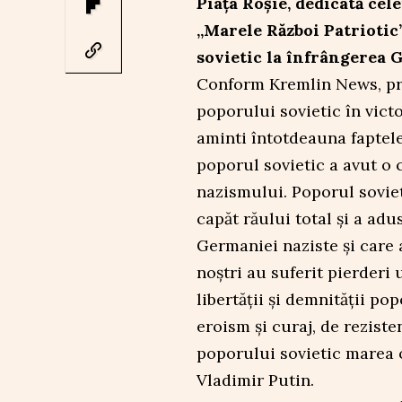
Piața Roșie, dedicată cele
„Marele Război Patriotic”
sovietic la înfrângerea 
Conform Kremlin News, preș
poporului sovietic în vict
aminti întotdeauna faptele
poporul sovietic a avut o 
nazismului. Poporul sovieti
capăt răului total și a ad
Germaniei naziste și care 
noștri au suferit pierderi 
libertății și demnității p
eroism și curaj, de reziste
poporului sovietic marea o
Vladimir Putin.