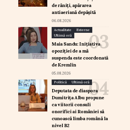
de răniți, apărarea
antiaeriană depășită
06.08.2026
Actualitate
Externe
Ultimă oră
Maia Sandu: Inițiativa
opoziției de a mă
suspenda este coordonată
de Kremlin
05.08.2026
Politică
Ultimă oră
Deputata de diaspora
Dumitrița Albu propune
ca viitorii consuli
onorifici ai României să
cunoască limba română la
nivel B2