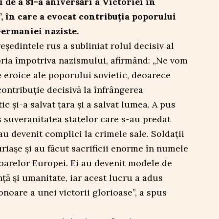
i de a 81-a aniversări a Victoriei în
, în care a evocat contribuția poporului
Germaniei naziste.
edintele rus a subliniat rolul decisiv al
oria împotriva nazismului, afirmând: „Ne vom
 eroice ale poporului sovietic, deoarece
contribuție decisivă la înfrângerea
c și-a salvat țara și a salvat lumea. A pus
us suveranitatea statelor care s-au predat
au devenit complici la crimele sale. Soldații
uriașe și au făcut sacrificii enorme în numele
opoarelor Europei. Ei au devenit modele de
nță și umanitate, iar acest lucru a adus
noare a unei victorii glorioase”, a spus