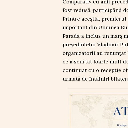
Comparativ cu anii precede
fost redusă, participând do
Printre aceștia, premierul 
important din Uniunea Eu
Parada a inclus un marș mi
președintelui Vladimir Puti
organizatorii au renunțat 
ce a scurtat foarte mult 
continuat cu o recepție of
urmată de întâlniri bilateral