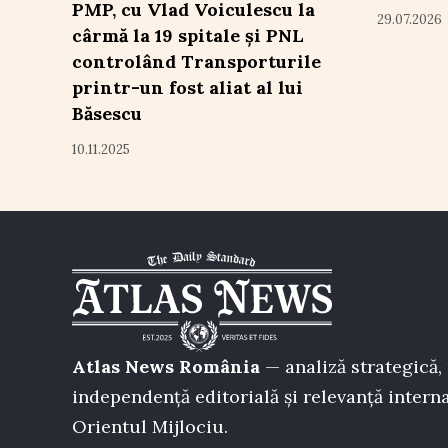
PMP, cu Vlad Voiculescu la
29.07.2026
cârmă la 19 spitale și PNL
controlând Transporturile
printr-un fost aliat al lui
Băsescu
10.11.2025
Atlas News România
— analiză strategică, 
independență editorială și relevanță interna
Orientul Mijlociu.