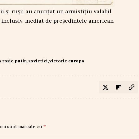
i și rușii au anunțat un armistițiu valabil
ni inclusiv, mediat de președintele american
a rosie
putin
sovietici
victorie europa
orii sunt marcate cu
*