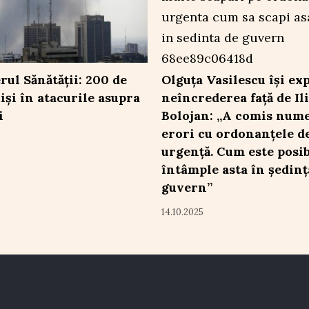
rul Sănătății: 200 de
Olguța Vasilescu își ex
iși în atacurile asupra
neîncrederea față de Il
i
Bolojan: „A comis num
erori cu ordonanțele d
urgență. Cum este posib
întâmple asta în ședinț
guvern”
14.10.2025