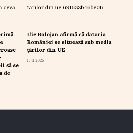
primă
Ilie Bolojan afirmă că datoria
ie
României se situează sub media
eroase
țărilor din UE
e
13.11.2025
il să se
a de