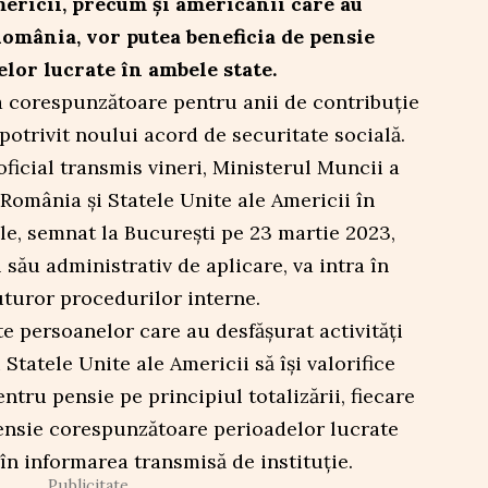
mericii, precum și americanii care au
România, vor putea beneficia de pensie
elor lucrate în ambele state.
ea corespunzătoare pentru anii de contribuție
, potrivit noului acord de securitate socială.
icial transmis vineri, Ministerul Muncii a
România și Statele Unite ale Americii în
le, semnat la București pe 23 martie 2023,
ău administrativ de aplicare, va intra în
uturor procedurilor interne.
e persoanelor care au desfăşurat activităţi
Statele Unite ale Americii să îşi valorifice
tru pensie pe principiul totalizării, fiecare
ensie corespunzătoare perioadelor lucrate
ă în informarea transmisă de instituție.
Publicitate