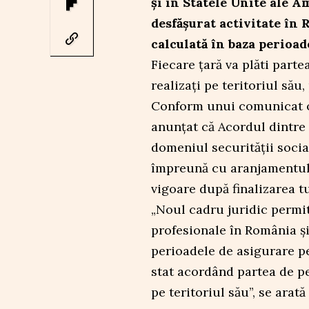
și în Statele Unite ale A
desfășurat activitate în 
calculată în baza perioad
Fiecare țară va plăti part
realizați pe teritoriul său
Conform unui comunicat of
anunțat că Acordul dintre 
domeniul securității socia
împreună cu aranjamentul s
vigoare după finalizarea t
„Noul cadru juridic permit
profesionale în România şi 
perioadele de asigurare pen
stat acordând partea de p
pe teritoriul său”, se arat