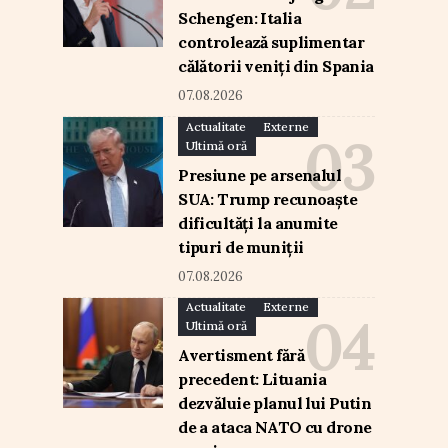
Schengen: Italia
controlează suplimentar
călătorii veniți din Spania
07.08.2026
Actualitate
Externe
Ultimă oră
Presiune pe arsenalul
SUA: Trump recunoaște
dificultăți la anumite
tipuri de muniții
07.08.2026
Actualitate
Externe
Ultimă oră
Avertisment fără
precedent: Lituania
dezvăluie planul lui Putin
de a ataca NATO cu drone