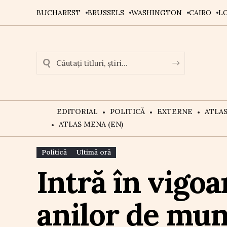
BUCHAREST
BRUSSELS
WASHINGTON
CAIRO
L
EDITORIAL
POLITICĂ
EXTERNE
ATLA
ATLAS MENA (EN)
Politică
Ultimă oră
Intră în vigo
anilor de mun