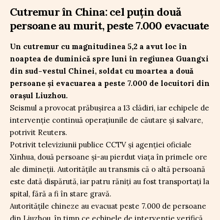
Cutremur în China: cel puțin două
persoane au murit, peste 7.000 evacuate
Un cutremur cu magnitudinea 5,2 a avut loc în
noaptea de duminică spre luni în regiunea Guangxi
din sud-vestul Chinei, soldat cu moartea a două
persoane și evacuarea a peste 7.000 de locuitori din
orașul Liuzhou.
Seismul a provocat prăbușirea a 13 clădiri, iar echipele de
intervenție continuă operațiunile de căutare și salvare,
potrivit Reuters.
Potrivit televiziunii publice CCTV și agenției oficiale
Xinhua, două persoane și-au pierdut viața în primele ore
ale dimineții. Autoritățile au transmis că o altă persoană
este dată dispărută, iar patru răniți au fost transportați la
spital, fără a fi în stare gravă.
Autoritățile chineze au evacuat peste 7.000 de persoane
din Liuzhou, în timp ce echipele de intervenție verifică