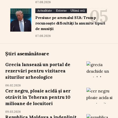
07.08.2026
Actualitate
Externe
Ultimă oră
Presiune pe arsenalul SUA: Trump
recunoaște dificultăți la anumite tipuri
de muniții
07.08.2026
Știri asemănătoare
Grecia lansează un portal de
rezervări pentru vizitarea
siturilor arheologice
06.02.2026
Cer negru, ploaie acidă și aer
otrăvit în Teheran pentru 10
milioane de locuitori
09.03.2026
Republica Moldova a îndeplinit