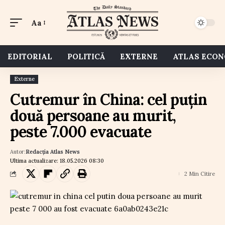
Aa
EDITORIAL
POLITICĂ
EXTERNE
ATLAS ECO
Externe
Cutremur în China: cel puțin
două persoane au murit,
peste 7.000 evacuate
Autor:
Redacția Atlas News
Ultima actualizare: 18.05.2026 08:30
2 Min Citire