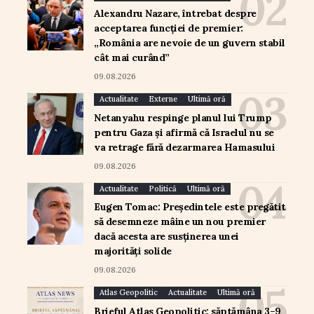
Alexandru Nazare, întrebat despre
acceptarea funcției de premier:
„România are nevoie de un guvern stabil
cât mai curând”
09.08.2026
Actualitate
Externe
Ultimă oră
Netanyahu respinge planul lui Trump
pentru Gaza și afirmă că Israelul nu se
va retrage fără dezarmarea Hamasului
09.08.2026
Actualitate
Politică
Ultimă oră
Eugen Tomac: Președintele este pregătit
să desemneze mâine un nou premier
dacă acesta are susținerea unei
majorități solide
09.08.2026
Atlas Geopolitic
Actualitate
Ultimă oră
Brieful Atlas Geopolitic: săptămâna 3–9