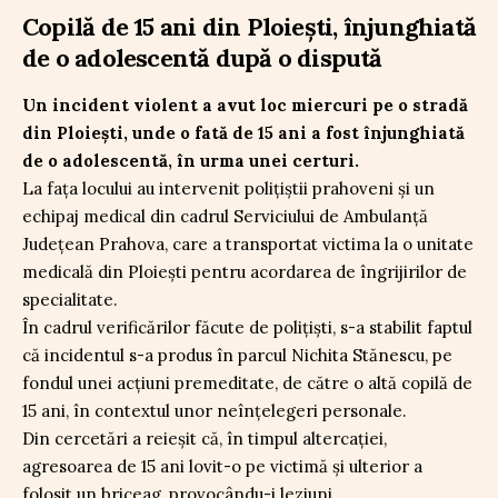
Copilă de 15 ani din Ploiești, înjunghiată
de o adolescentă după o dispută
Un incident violent a avut loc miercuri pe o stradă
din Ploiești, unde o fată de 15 ani a fost înjunghiată
de o adolescentă, în urma unei certuri.
La fața locului au intervenit polițiștii prahoveni și un
echipaj medical din cadrul Serviciului de Ambulanță
Județean Prahova, care a transportat victima la o unitate
medicală din Ploiești pentru acordarea de îngrijirilor de
specialitate.
În cadrul verificărilor făcute de polițiști, s-a stabilit faptul
că incidentul s-a produs în parcul Nichita Stănescu, pe
fondul unei acțiuni premeditate, de către o altă copilă de
15 ani, în contextul unor neînțelegeri personale.
Din cercetări a reieșit că, în timpul altercației,
agresoarea de 15 ani lovit-o pe victimă și ulterior a
folosit un briceag, provocându-i leziuni.