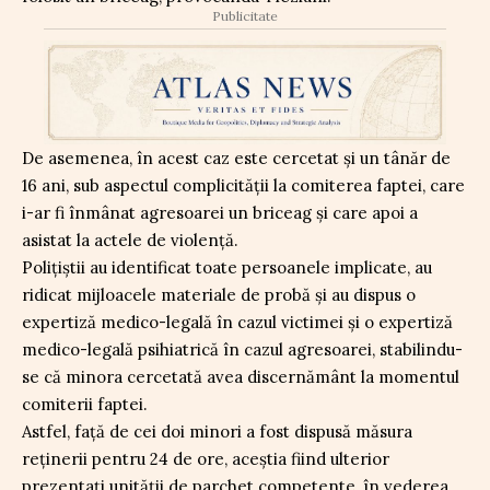
Publicitate
De asemenea, în acest caz este cercetat și un tânăr de
16 ani, sub aspectul complicității la comiterea faptei, care
i-ar fi înmânat agresoarei un briceag și care apoi a
asistat la actele de violență.
Polițiștii au identificat toate persoanele implicate, au
ridicat mijloacele materiale de probă și au dispus o
expertiză medico-legală în cazul victimei și o expertiză
medico-legală psihiatrică în cazul agresoarei, stabilindu-
se că minora cercetată avea discernământ la momentul
comiterii faptei.
Astfel, față de cei doi minori a fost dispusă măsura
reținerii pentru 24 de ore, aceștia fiind ulterior
prezentați unității de parchet competente, în vederea