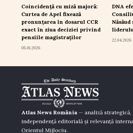
Coincidență cu miză majoră:
DNA efe
Curtea de Apel fixează
Consili
pronunțarea în dosarul CCR
Năsăud 
exact în ziua deciziei privind
liderul
pensiile magistraților
22.04.2026
05.01.2026
Atlas News România
— analiză strategică, 
independență editorială și relevanță interna
Orientul Mijlociu.