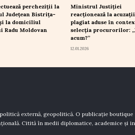
ctuează percheziții la
Ministrul Justiției
ul Județean Bistrița-
reacționează la acuzații
și la domiciliul
plagiat aduse în contex
ui Radu Moldovan
selecția procurorilor: 
acum?”
12.01.2026
politică externă, geopolitică. O publicație boutique
țională. Citită în medii diplomatice, academice și in