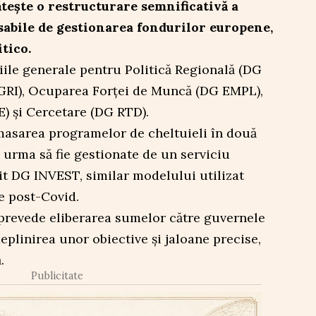
ește o restructurare semnificativă a
abile de gestionarea fondurilor europene,
tico.
țiile generale pentru Politică Regională (DG
GRI), Ocuparea Forței de Muncă (DG EMPL),
) și Cercetare (DG RTD).
asarea programelor de cheltuieli în două
r urma să fie gestionate de un serviciu
it DG INVEST, similar modelului utilizat
e post-Covid.
prevede eliberarea sumelor către guvernele
eplinirea unor obiective și jaloane precise,
.
Publicitate