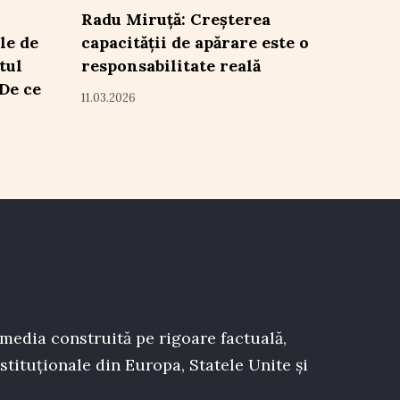
Radu Miruță: Creșterea
le de
capacității de apărare este o
tul
responsabilitate reală
„De ce
11.03.2026
 media construită pe rigoare factuală,
stituționale din Europa, Statele Unite și