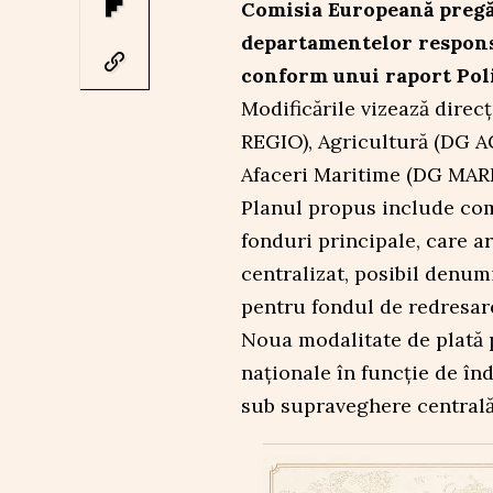
Comisia Europeană pregăt
departamentelor respons
conform unui raport Poli
Modificările vizează direc
REGIO), Agricultură (DG A
Afaceri Maritime (DG MARE
Planul propus include com
fonduri principale, care a
centralizat, posibil denum
pentru fondul de redresar
Noua modalitate de plată 
naționale în funcție de înd
sub supraveghere centrală