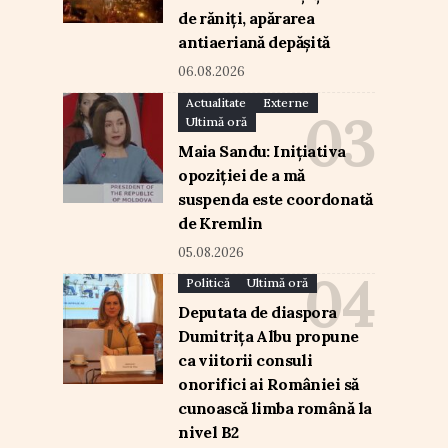
de răniți, apărarea
antiaeriană depășită
06.08.2026
Actualitate
Externe
Ultimă oră
Maia Sandu: Inițiativa
opoziției de a mă
suspenda este coordonată
de Kremlin
05.08.2026
Politică
Ultimă oră
Deputata de diaspora
Dumitrița Albu propune
ca viitorii consuli
onorifici ai României să
cunoască limba română la
nivel B2