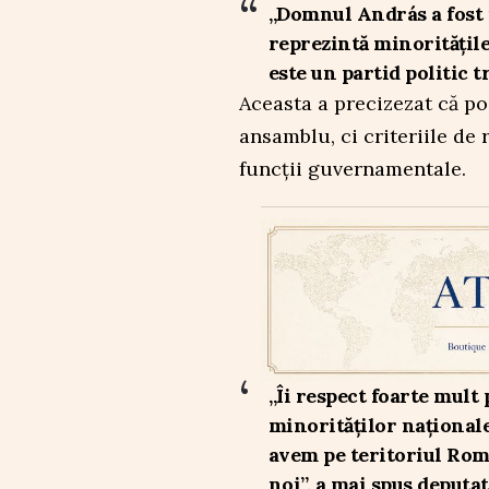
„Domnul András a fost
reprezintă minoritățil
este un partid politic 
Aceasta a precizezat că poz
ansamblu, ci criteriile de
funcții guvernamentale.
„Îi respect foarte mult 
minorităților naționale 
avem pe teritoriul Român
noi”, a mai spus deputat