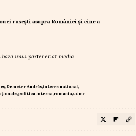
onei rusești asupra României și cine a
 în baza unui parteneriat media
heș
Demeter András
interes national
aționale
politica interna
romania
udmr