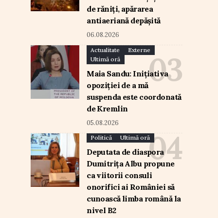
de răniți, apărarea
antiaeriană depășită
06.08.2026
Actualitate
Externe
Ultimă oră
Maia Sandu: Inițiativa
opoziției de a mă
suspenda este coordonată
de Kremlin
05.08.2026
Politică
Ultimă oră
Deputata de diaspora
Dumitrița Albu propune
ca viitorii consuli
onorifici ai României să
cunoască limba română la
nivel B2