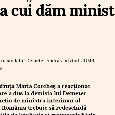
a cui dăm minist
druța Maria Corcheș a reacționat
re a dus la demisia lui Demeter
cția de ministru interimar al
ă România trebuie să redeschidă
iile de loialitate și responsabilitate