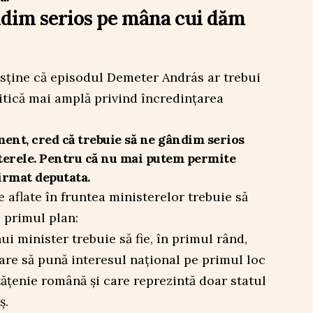
ndim serios pe mâna cui dăm
ține că episodul Demeter András ar trebui
itică mai amplă privind încredințarea
ment, cred că trebuie să ne gândim serios
erele. Pentru că nu mai putem permite
firmat deputata.
 aflate în fruntea ministerelor trebuie să
 primul plan:
i minister trebuie să fie, în primul rând,
are să pună interesul național pe primul loc
ățenie română și care reprezintă doar statul
ș.