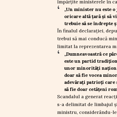
împărțite ministerele în ca
„Un minister nu este o j
oricare altă țară și să
trebuie să se îndrepte ș
În finalul declarației, de
trebui să mai conducă mini
limitat la reprezentarea mi
„Dumneavoastră ce păre
este un partid tradițio
unor minorități națion
doar să fie vocea minori
adevărați patrioți care
să fie doar cetățeni ro
Scandalul a generat reacț
s-a delimitat de limbajul ș
ministru, considerându-le