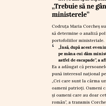
„Trebuie să ne gâ
ministerele”
Codruța Maria Corcheș sus
să determine o analiză pol
portofoliilor ministeriale.
„Însă, după acest eveni
pe mâna cui dăm minist
astfel de escapade”, a a
Ea a adăugat că persoanele
pună interesul național pe
„Cei care sunt la cârma unu
oameni patrioți. Oameni c
și oameni care au doar cet
român”, a transmis Corche