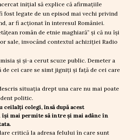
ercat inițial să explice că afirmațiile
fi fost legate de un episod mai vechi privind
nd, ar fi acționat în interesul României.
tățean român de etnie maghiară” și că nu își
or sale, invocând contextul achiziției Radio
emisia și și-a cerut scuze public. Demeter a
ă de cei care se simt jigniți și față de cei care
escris situația drept una care nu mai poate
dent politic.
 ceilalți colegi, însă după acest
și mai permite să intre și mai adânc în
tata.
are critică la adresa felului în care sunt