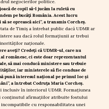
drul negocierilor politice.
oacă de copil să-l jucăm la ruletă cu
 vindem pe bucăți România. Acest lucru
i să se oprească aici”, a transmis Corcheș.
putata de Timiș a întrebat public dacă UDMR ar
stere sau dacă rolul formațiunii ar trebui
norităților naționale.
re aveți? Credeți că UDMR-ul, care nu
nal românesc, ci este doar reprezentantul
ale, să mai conducă ministere sau trebuie
tăților, iar ministerele să fie conduse de
 să pună interesul național pe primul loc și
mâni”, a întrebat Codruța Maria Corcheș.
ii inclusiv în interiorul UDMR. Formațiunea
i conținutul afirmațiilor atribuite fostului
 incompatibile cu responsabilitatea unei