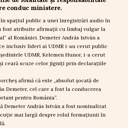
re conduc ministere.
în spațiul public a unei înregistrări audio în
 fost atribuite afirmații cu limbaj vulgar la
al” al României. Demeter András István a
ce inclusiv lideri ai UDMR i-au cerut public
reședintele UDMR, Kelemen Hunor, i-a cerut
își ceară scuze celor jigniți prin declarațiile
Corcheș
afirmă că este „absolut șocată de
s Demeter, cel care a fost la conducerea
ortant pentru România”.
ă Demeter András István a fost nominalizat
uție mai largă despre rolul formațiunii în
lă.