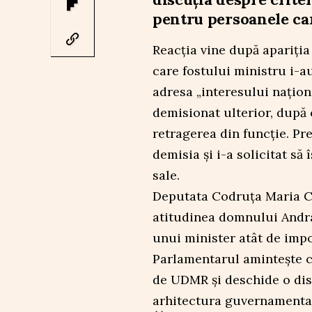
pentru persoanele ca
Reacția vine după apariția 
care fostului ministru i-au
adresa „interesului națion
demisionat ulterior, după 
retragerea din funcție. P
demisia și i-a solicitat să 
sale.
Deputata
Codruța Maria 
atitudinea domnului Andrá
unui minister atât de imp
Parlamentarul amintește c
de UDMR și deschide o disc
arhitectura guvernamenta