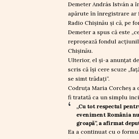
Demeter András István a înc
apărute în înregistrare ar 
Radio Chișinău și că, pe fo
Demeter a spus că este „ce
reproșează fondul acțiunil
Chișinău.
Ulterior, el și-a anunțat d
scris că își cere scuze „faț
se simt trădați”.
Codruța Maria Corcheș a d
fi tratată ca un simplu inci
„Cu tot respectul pentru
eveniment România nu î
groapă”, a afirmat depu
Ea a continuat cu o formul