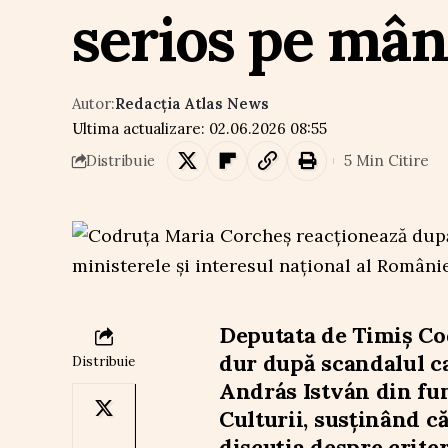
serios pe mân
Autor:
Redacția Atlas News
Ultima actualizare: 02.06.2026 08:55
5 Min Citire
Distribuie
Deputata de Timiș Co
dur după scandalul ca
Distribuie
András István din fun
Culturii, susținând c
discuția despre criter