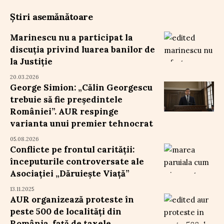
Știri asemănătoare
Marinescu nu a participat la
discuția privind luarea banilor de
la Justiție
20.03.2026
George Simion: „Călin Georgescu
trebuie să fie președintele
României”. AUR respinge
varianta unui premier tehnocrat
05.08.2026
Conflicte pe frontul carității:
începuturile controversate ale
Asociației „Dăruiește Viață”
13.11.2025
AUR organizează proteste în
peste 500 de localități din
România, față de taxele