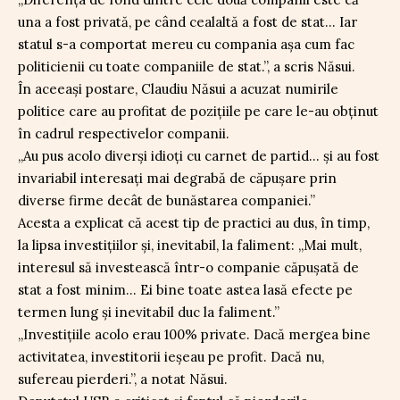
una a fost privată, pe când cealaltă a fost de stat… Iar
statul s-a comportat mereu cu compania așa cum fac
politicienii cu toate companiile de stat.”, a scris Năsui.
În aceeași postare, Claudiu Năsui a acuzat numirile
politice care au profitat de pozițiile pe care le-au obținut
în cadrul respectivelor companii.
„Au pus acolo diverși idioți cu carnet de partid… și au fost
invariabil interesați mai degrabă de căpușare prin
diverse firme decât de bunăstarea companiei.”
Acesta a explicat că acest tip de practici au dus, în timp,
la lipsa investițiilor și, inevitabil, la faliment: „Mai mult,
interesul să investească într-o companie căpușată de
stat a fost minim… Ei bine toate astea lasă efecte pe
termen lung și inevitabil duc la faliment.”
„Investițiile acolo erau 100% private. Dacă mergea bine
activitatea, investitorii ieșeau pe profit. Dacă nu,
sufereau pierderi.”, a notat Năsui.