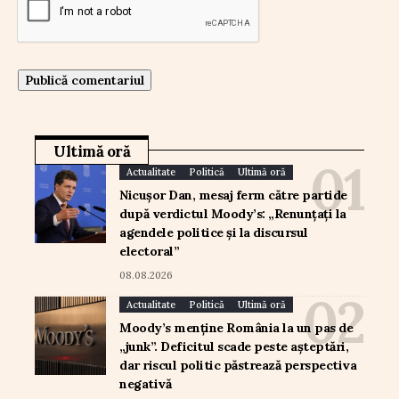
Ultimă oră
Actualitate
Politică
Ultimă oră
Nicușor Dan, mesaj ferm către partide
după verdictul Moody’s: „Renunțați la
agendele politice și la discursul
electoral”
08.08.2026
Actualitate
Politică
Ultimă oră
Moody’s menține România la un pas de
„junk”. Deficitul scade peste așteptări,
dar riscul politic păstrează perspectiva
negativă