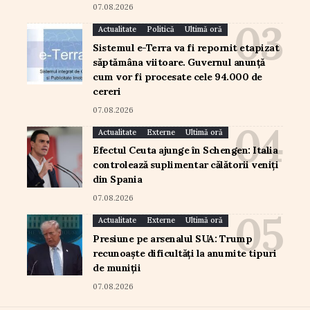
07.08.2026
Actualitate
Politică
Ultimă oră
Sistemul e-Terra va fi repornit etapizat
săptămâna viitoare. Guvernul anunță
cum vor fi procesate cele 94.000 de
cereri
07.08.2026
Actualitate
Externe
Ultimă oră
Efectul Ceuta ajunge în Schengen: Italia
controlează suplimentar călătorii veniți
din Spania
07.08.2026
Actualitate
Externe
Ultimă oră
Presiune pe arsenalul SUA: Trump
recunoaște dificultăți la anumite tipuri
de muniții
07.08.2026