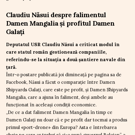
Claudiu Năsui despre falimentul
Damen Mangalia și profitul Damen
Galați
Deputatul USR Claudiu Năsui a criticat modul în
care statul român gestionează companiile,
referindu-se la situația a două șantiere navale din
țară.
Într-o postare publicată joi dimineață pe pagina sa de
Facebook, Năsui a făcut o comparație între Damen
Shipyards Galați, care este pe profit, și Damen Shipyards
Mangalia, care a ajuns în faliment, deși ambele au
funcționat în aceleași condiții economice.
„De ce a dat faliment Damen Mangalia în timp ce
Damen Galați nu doar că e pe profit dar tocmai a produs
primul «port-drone» din Europa? Asta e întrebarea
cheie pe care ar trebui să și-o pună guvernul Bolojan”, a