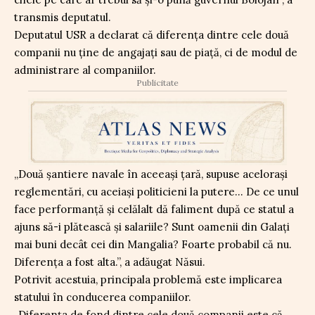
transmis deputatul.
Deputatul USR a declarat că diferența dintre cele două
companii nu ține de angajați sau de piață, ci de modul de
administrare al companiilor.
Publicitate
„Două șantiere navale în aceeași țară, supuse acelorași
reglementări, cu aceiași politicieni la putere… De ce unul
face performanță și celălalt dă faliment după ce statul a
ajuns să-i plătească și salariile? Sunt oamenii din Galați
mai buni decât cei din Mangalia? Foarte probabil că nu.
Diferența a fost alta.”, a adăugat Năsui.
Potrivit acestuia, principala problemă este implicarea
statului în conducerea companiilor.
„Diferența de fond dintre cele două companii este că