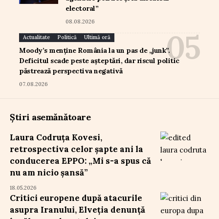
electoral”
08.08.2026
Actualitate
Politică
Ultimă oră
Moody’s menține România la un pas de „junk”.
Deficitul scade peste așteptări, dar riscul politic
păstrează perspectiva negativă
07.08.2026
Știri asemănătoare
Laura Codruța Kovesi,
retrospectiva celor șapte ani la
conducerea EPPO: „Mi s-a spus că
nu am nicio șansă”
18.05.2026
Critici europene după atacurile
asupra Iranului, Elveția denunță