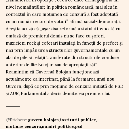
nivel nemaiîntâlnit în politica românească, mai ales în
contextul în care moțiunea de cenzură a fost adoptată
cu un număr record de voturi”, afirmă social-democrații.
Aceștia acuză că „așa-zisa reformă a statului invocată cu
emfază de premierul demis nu se face cu șoferi,
muzicieni rock și cofetari instalați în funcții de prefect și
nici prin împânzirea structurilor guvernamentale cu un
alai de pile și relații transferate din structurile conduse
anterior de Ilie Bolojan sau de apropiații săi”.
Reamintim că Guvernul Bolojan funcționează
actualmente ca interimat, până la formarea unui nou
Guvern, după ce prin moțiune de cenzură inițiată de PSD
și AUR, Parlamentul a decis demiterea premierului.
Etichete:
guvern bolojan
institutii publice
motiune cenzura
numiri politice
psd