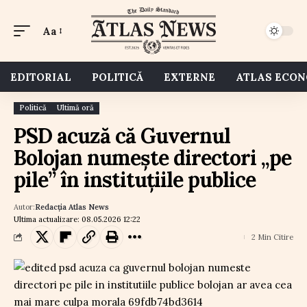
Aa
EDITORIAL
POLITICĂ
EXTERNE
ATLAS ECO
Politică
Ultimă oră
PSD acuză că Guvernul
Bolojan numește directori „pe
pile” în instituțiile publice
Autor:
Redacția Atlas News
Ultima actualizare: 08.05.2026 12:22
2 Min Citire