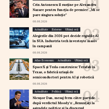
Crin Antonescu îl susține pe Alexandru
Nazare pentru funcția de premier: „Mi se
pare singura soluție”
08.08.2026
Actualitate
Externe
Ultimă oră
Alegerile din 2026 pot decide regulile AI
în SUA. Industria tech investește masiv
în campanii
08.08.2026
Atlas Economic
Actualitate
Ultimă oră
SpaceX și Tesla construiesc Terafab în
Texas, o fabrică uriașă de
semiconductori pentru AI și robotică
08.08.2026
Actualitate
Politică
Ultimă oră
Nicușor Dan, mesaj ferm către partide
după verdictul Moody’s: „Renunțați la
agendele politice și la discursul