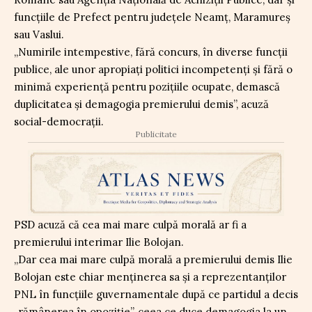
funcțiile de Prefect pentru județele Neamț, Maramureș
sau Vaslui.
„Numirile intempestive, fără concurs, în diverse funcții
publice, ale unor apropiați politici incompetenți și fără o
minimă experiență pentru pozițiile ocupate, demască
duplicitatea și demagogia premierului demis”, acuză
social-democrații.
Publicitate
PSD acuză că cea mai mare culpă morală ar fi a
premierului interimar Ilie Bolojan.
„Dar cea mai mare culpă morală a premierului demis Ilie
Bolojan este chiar menținerea sa și a reprezentanților
PNL în funcțiile guvernamentale după ce partidul a decis
„rămânerea în opoziție”, ceea ce duce demagogia la un