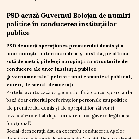
PSD acuză Guvernul Bolojan de numiri
politice în conducerea instituțiilor
publice
PSD denunță operațiunea premierului demis și a
unor miniștri interimari de a-și instala, pe ultima
sută de metri, pilele și apropiații în structurile de
conducere ale unor instituții publice
guvernamentale”, potrivit unui comunicat publicat,
vineri, de social-democrați.
Partidul avertizează că „numirile, fără concurs, care au la
bază doar criteriul preferințelor personale sau politice
ale premierului demis și ale apropiaților săi vor fi
invalidate imediat după formarea unui guvern legitim și
funcțional”.
Social-democrații dau ca exemplu conducerea Apelor
Române sau Agenția Națională de Achiziții Publice, dar și