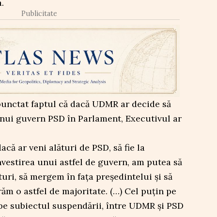
.
Publicitate
unctat faptul că dacă UDMR ar decide să
unui guvern PSD în Parlament, Executivul ar
ă ar veni alături de PSD, să fie la
investirea unui astfel de guvern, am putea să
uri, să mergem în faţa preşedintelui şi să
m o astfel de majoritate. (…) Cel puțin pe
 pe subiectul suspendării, între UDMR și PSD