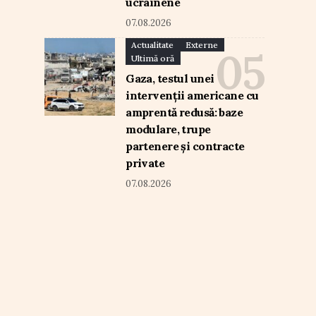
ucrainene
07.08.2026
Actualitate
Externe
Ultimă oră
Gaza, testul unei
intervenții americane cu
amprentă redusă: baze
modulare, trupe
partenere și contracte
private
07.08.2026