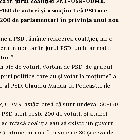
 că în jurul coaliţiei PNL-USR-UDMR,
-160 de voturi și a susținut că PSD are
 200 de parlamentari în privința unui nou
une a PSD rămâne refacerea coaliției, iar o
uvern minoritar în jurul PSD, unde ar mai fi
turi”.
un pic de voturi. Vorbim de PSD, de grupul
upuri politice care au şi votat la moţiune”, a
al al PSD, Claudiu Manda, la Podcasturile
SR, UDMR, astăzi cred că sunt undeva 150-160
ei PSD sunt peste 200 de voturi. Şi atunci
ă se refacă coaliţia sau să existe un guvern
 şi atunci ar mai fi nevoie de 30 şi ceva de