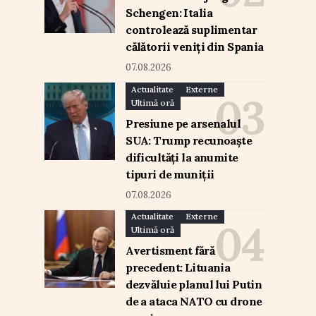
Schengen: Italia
controlează suplimentar
călătorii veniți din Spania
07.08.2026
Actualitate
Externe
Ultimă oră
Presiune pe arsenalul
SUA: Trump recunoaște
dificultăți la anumite
tipuri de muniții
07.08.2026
Actualitate
Externe
Ultimă oră
Avertisment fără
precedent: Lituania
dezvăluie planul lui Putin
de a ataca NATO cu drone