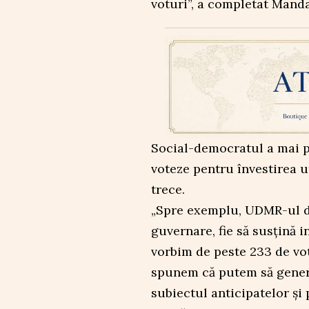
voturi”, a completat Manda
Social-democratul a mai p
voteze pentru învestirea 
trece.
„Spre exemplu, UDMR-ul dac
guvernare, fie să susţină 
vorbim de peste 233 de vot
spunem că putem să generă
subiectul anticipatelor și