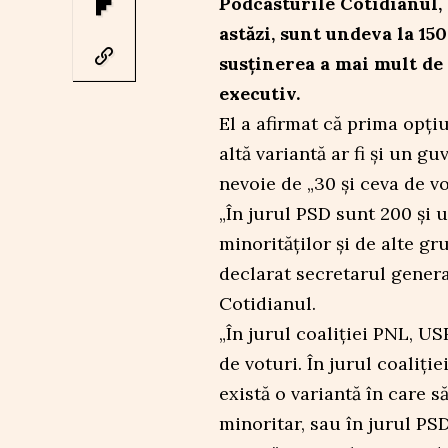
Podcasturile Cotidianul,
astăzi, sunt undeva la 150
susținerea a mai mult de
executiv.
El a afirmat că prima opți
altă variantă ar fi și un g
nevoie de „30 şi ceva de vo
„În jurul PSD sunt 200 şi 
minorităţilor şi de alte gr
declarat secretarul gener
Cotidianul.
„În jurul coaliţiei PNL, U
de voturi. În jurul coaliţi
există o variantă în care s
minoritar, sau în jurul PSD