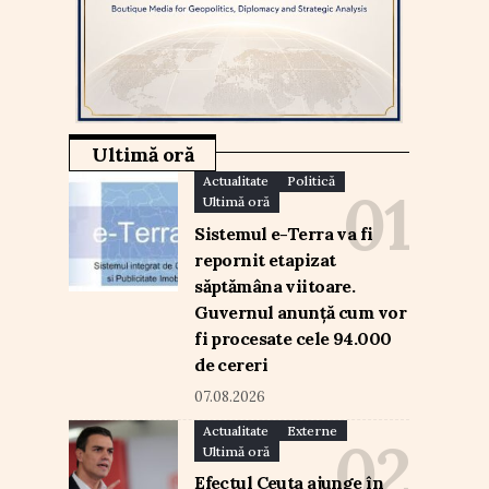
Ultimă oră
Actualitate
Politică
Ultimă oră
Sistemul e-Terra va fi
repornit etapizat
săptămâna viitoare.
Guvernul anunță cum vor
fi procesate cele 94.000
de cereri
07.08.2026
Actualitate
Externe
Ultimă oră
Efectul Ceuta ajunge în