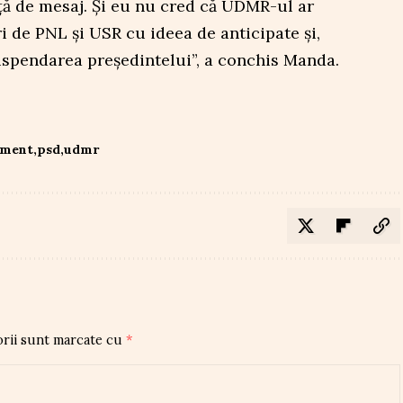
ă de mesaj. Și eu nu cred că UDMR-ul ar
i de PNL și USR cu ideea de anticipate și,
uspendarea președintelui”, a conchis Manda.
ament
psd
udmr
orii sunt marcate cu
*