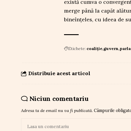
există cumva o convergenț
merge până la capăt alătur
bineînțeles, cu ideea de s
Etichete:
coaliție
guvern
parl
Distribuie acest articol
Niciun comentariu
Adresa ta de email nu va fi publicată.
Câmpurile obligat