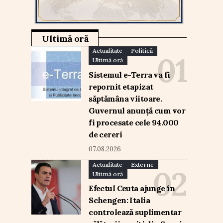
Ultimă oră
Actualitate
Politică
Ultimă oră
Sistemul e-Terra va fi
repornit etapizat
săptămâna viitoare.
Guvernul anunță cum vor
fi procesate cele 94.000
de cereri
07.08.2026
Actualitate
Externe
Ultimă oră
Efectul Ceuta ajunge în
Schengen: Italia
controlează suplimentar