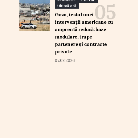
Ultimă oră
Gaza, testul unei
intervenții americane cu
amprentă redusă: baze
modulare, trupe
partenere și contracte
private
07.08.2026