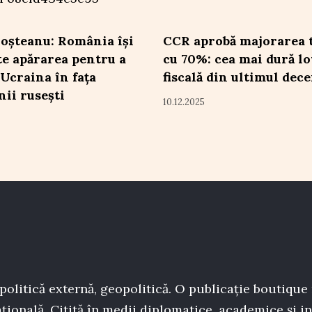
oșteanu: România își
CCR aprobă majorarea 
te apărarea pentru a
cu 70%: cea mai dură lo
 Ucraina în fața
fiscală din ultimul dec
nii rusești
10.12.2025
politică externă, geopolitică. O publicație boutique
țională. Citită în medii diplomatice, academice și in