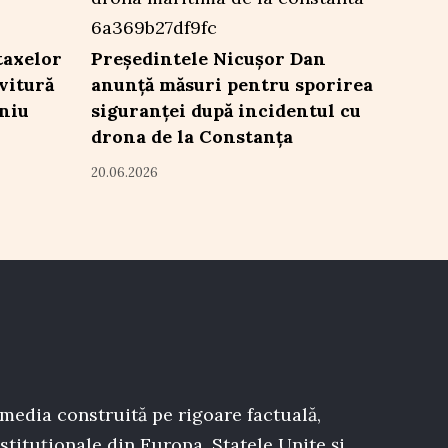
taxelor
Președintele Nicușor Dan
vitură
anunță măsuri pentru sporirea
eniu
siguranței după incidentul cu
drona de la Constanța
20.06.2026
 media construită pe rigoare factuală,
stituționale din Europa, Statele Unite și