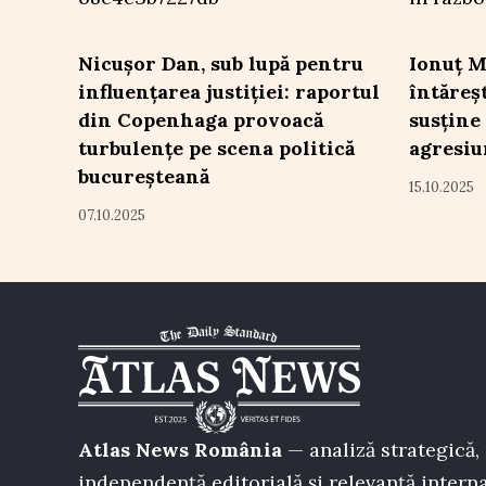
Nicușor Dan, sub lupă pentru
Ionuț M
influențarea justiției: raportul
întăreș
din Copenhaga provoacă
susține
turbulențe pe scena politică
agresiu
bucureșteană
15.10.2025
07.10.2025
Atlas News România
— analiză strategică, 
independență editorială și relevanță interna