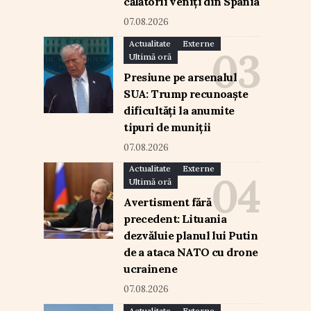
călătorii veniți din Spania
07.08.2026
Actualitate
Externe
Ultimă oră
Presiune pe arsenalul
SUA: Trump recunoaște
dificultăți la anumite
tipuri de muniții
07.08.2026
Actualitate
Externe
Ultimă oră
Avertisment fără
precedent: Lituania
dezvăluie planul lui Putin
de a ataca NATO cu drone
ucrainene
07.08.2026
Actualitate
Externe