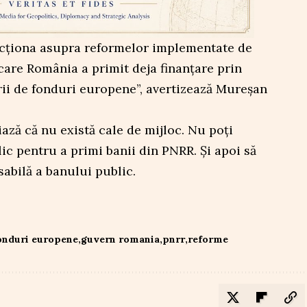
acționa asupra reformelor implementate de
care România a primit deja finanțare prin
rii de fonduri europene”, avertizează Mureșan
ză că nu există cale de mijloc. Nu poți
ic pentru a primi banii din PNRR. Și apoi să
sabilă a banului public.
onduri europene
guvern romania
pnrr
reforme