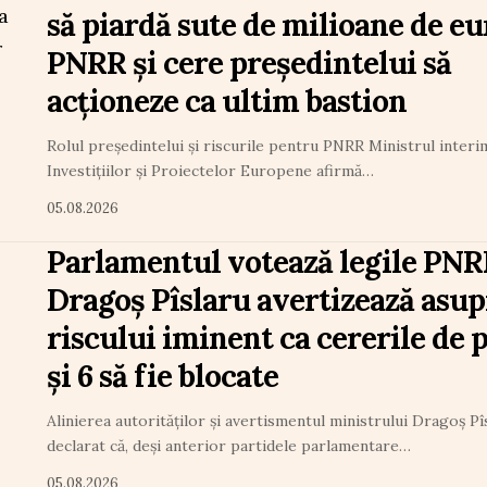
să piardă sute de milioane de eu
PNRR și cere președintelui să
acționeze ca ultim bastion
Rolul președintelui și riscurile pentru PNRR Ministrul interi
Investițiilor și Proiectelor Europene afirmă…
05.08.2026
Parlamentul votează legile PNRR
Dragoș Pîslaru avertizează asup
riscului iminent ca cererile de p
și 6 să fie blocate
Alinierea autorităților și avertismentul ministrului Dragoș Pî
declarat că, deși anterior partidele parlamentare…
05.08.2026