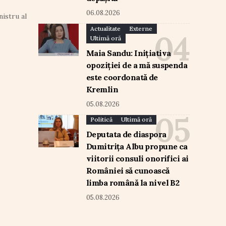
06.08.2026
nistru al
Actualitate
Externe
Ultimă oră
Maia Sandu: Inițiativa
opoziției de a mă suspenda
este coordonată de
Kremlin
05.08.2026
Politică
Ultimă oră
Deputata de diaspora
Dumitrița Albu propune ca
viitorii consuli onorifici ai
României să cunoască
limba română la nivel B2
05.08.2026