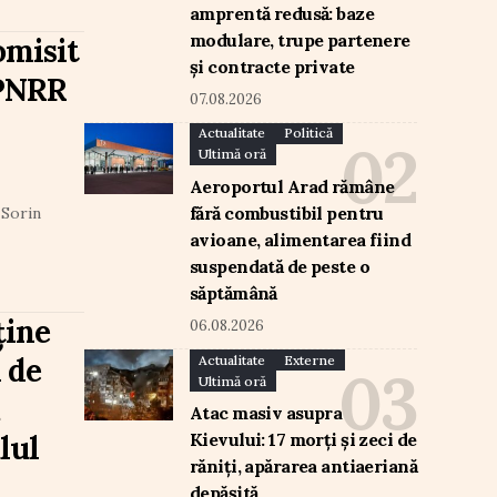
amprentă redusă: baze
modulare, trupe partenere
omisit
și contracte private
 PNRR
07.08.2026
Actualitate
Politică
Ultimă oră
Aeroportul Arad rămâne
fără combustibil pentru
 Sorin
avioane, alimentarea fiind
suspendată de peste o
săptămână
ține
06.08.2026
 de
Actualitate
Externe
Ultimă oră
Atac masiv asupra
lul
Kievului: 17 morți și zeci de
răniți, apărarea antiaeriană
depășită