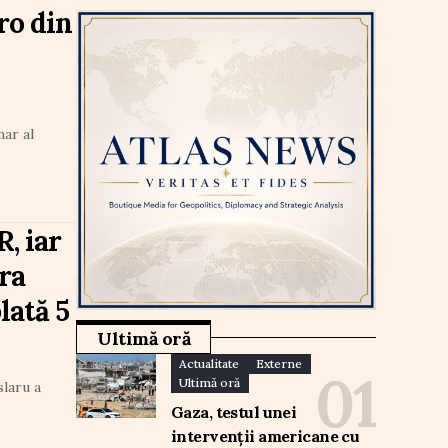
ro din
mar al
, iar
ra
lată 5
Ultimă oră
Actualitate
Externe
Ultimă oră
slaru a
Gaza, testul unei
intervenții americane cu