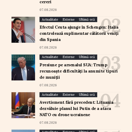
cereri
07.08.2026
Actualitate
Externe
Ultimă oră
Efectul Ceuta ajunge în Schengen: Italia
controlează suplimentar călătorii veniți
din Spania
07.08.2026
Actualitate
Externe
Ultimă oră
Presiune pe arsenalul SUA: Trump
recunoaște dificultăți la anumite tipuri
de muniții
07.08.2026
Actualitate
Externe
Ultimă oră
Avertisment fără precedent: Lituania
dezvăluie planul lui Putin de a ataca
NATO cu drone ucrainene
07.08.2026