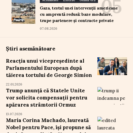
Actualitate
Externe
Ultimă oră
Gaza, testul unei intervenții americane
cu amprentă redusă: baze modulare,
trupe partenere și contracte private
07.08.2026
Știri asemănătoare
Reacția unui vicepreședinte al
Parlamentului European după
tăierea tortului de George Simion
22.01.2026
Trump anunță că Statele Unite
vor solicita compensații pentru
apărarea strâmtorii Ormuz
13.07.2026
María Corina Machado, laureată
Nobel pentru Pace, își propune să