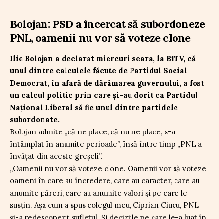
Bolojan: PSD a încercat să subordoneze
PNL, oamenii nu vor să voteze clone
Ilie Bolojan a declarat miercuri seara, la B1TV, că
unul dintre calculele făcute de Partidul Social
Democrat, în afară de dărâmarea guvernului, a fost
un calcul politic prin care și-au dorit ca Partidul
Național Liberal să fie unul dintre partidele
subordonate.
Bolojan admite „că ne place, că nu ne place, s-a
întâmplat în anumite perioade”, însă între timp „PNL a
învățat din aceste greșeli”.
„Oamenii nu vor să voteze clone. Oamenii vor să voteze
oameni în care au încredere, care au caracter, care au
anumite păreri, care au anumite valori și pe care le
susțin. Așa cum a spus colegul meu, Ciprian Ciucu, PNL
și-a redescoperit sufletul. Și deciziile pe care le-a luat în