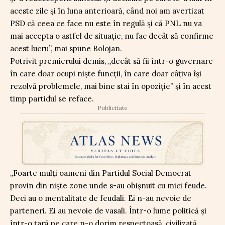
aceste zile și în luna anterioară, când noi am avertizat
PSD că ceea ce face nu este în regulă și că PNL nu va
mai accepta o astfel de situație, nu fac decât să confirme
acest lucru”, mai spune Bolojan.
Potrivit premierului demis, „decât să fii într-o guvernare
în care doar ocupi niște funcții, în care doar câțiva își
rezolvă problemele, mai bine stai în opoziție” și în acest
timp partidul se reface.
Publicitate
„Foarte mulți oameni din Partidul Social Democrat
provin din niște zone unde s-au obișnuit cu mici feude.
Deci au o mentalitate de feudali. Ei n-au nevoie de
parteneri. Ei au nevoie de vasali. Într-o lume politică și
într-o țară pe care n-o dorim respectoasă, civilizată,