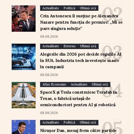
Actualitate
Politică
Ultimă oră
Crin Antonescu îl susține pe Alexandru
Nazare pentru funcția de premier: „Mi se
pare singura soluție”
08.08.2026
Actualitate
Externe
Ultimă oră
Alegerile din 2026 pot decide regulile AI
în SUA. Industria tech investește masiv
în campanii
08.08.2026
Atlas Economic
Actualitate
Ultimă oră
SpaceX și Tesla construiesc Terafab în
Texas, o fabrică uriașă de
semiconductori pentru AI și robotică
08.08.2026
Actualitate
Politică
Ultimă oră
Nicușor Dan, mesaj ferm către partide