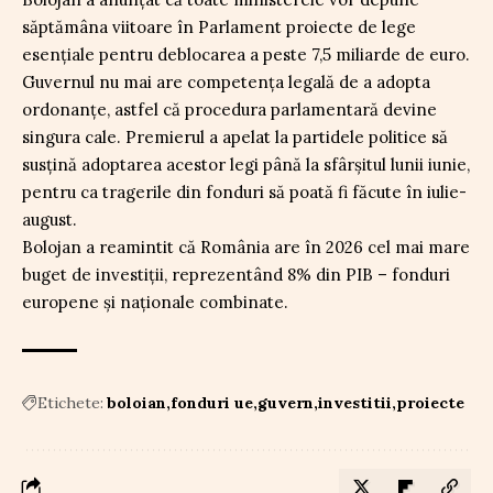
săptămâna viitoare în Parlament proiecte de lege
esențiale pentru deblocarea a peste 7,5 miliarde de euro.
Guvernul nu mai are competența legală de a adopta
ordonanțe, astfel că procedura parlamentară devine
singura cale. Premierul a apelat la partidele politice să
susțină adoptarea acestor legi până la sfârșitul lunii iunie,
pentru ca tragerile din fonduri să poată fi făcute în iulie-
august.
Bolojan a reamintit că România are în 2026 cel mai mare
buget de investiții, reprezentând 8% din PIB – fonduri
europene și naționale combinate.
Etichete:
boloian
fonduri ue
guvern
investitii
proiecte