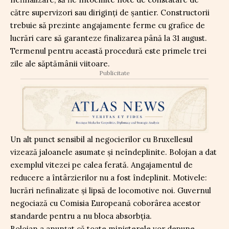
către supervizori sau diriginți de șantier. Constructorii
trebuie să prezinte angajamente ferme cu grafice de
lucrări care să garanteze finalizarea până la 31 august.
Termenul pentru această procedură este primele trei
zile ale săptămânii viitoare.
Publicitate
Un alt punct sensibil al negocierilor cu Bruxellesul
vizează jaloanele asumate și neîndeplinite. Bolojan a dat
exemplul vitezei pe calea ferată. Angajamentul de
reducere a întârzierilor nu a fost îndeplinit. Motivele:
lucrări nefinalizate și lipsă de locomotive noi. Guvernul
negociază cu Comisia Europeană coborârea acestor
standarde pentru a nu bloca absorbția.
Bolojan a anunțat că toate ministerele vor depune