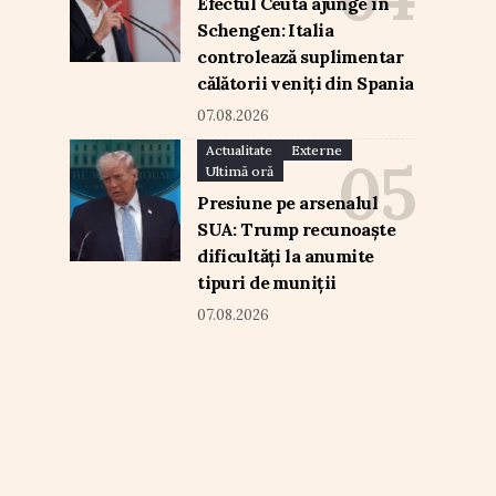
Efectul Ceuta ajunge în
Schengen: Italia
controlează suplimentar
călătorii veniți din Spania
07.08.2026
Actualitate
Externe
Ultimă oră
Presiune pe arsenalul
SUA: Trump recunoaște
dificultăți la anumite
tipuri de muniții
07.08.2026