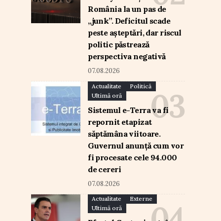
România la un pas de
„junk”. Deficitul scade
peste așteptări, dar riscul
politic păstrează
perspectiva negativă
07.08.2026
Actualitate
Politică
Ultimă oră
Sistemul e-Terra va fi
repornit etapizat
săptămâna viitoare.
Guvernul anunță cum vor
fi procesate cele 94.000
de cereri
07.08.2026
Actualitate
Externe
Ultimă oră