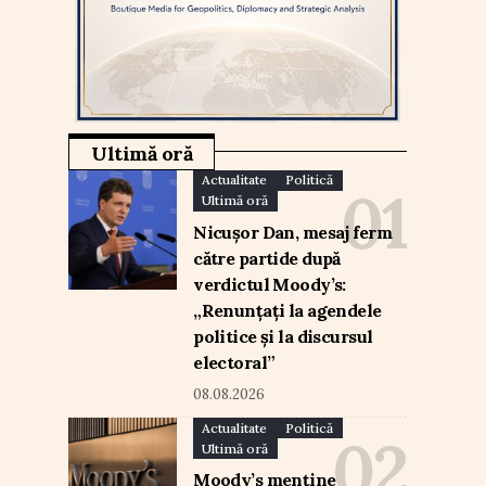
Ultimă oră
Actualitate
Politică
Ultimă oră
Nicușor Dan, mesaj ferm
către partide după
verdictul Moody’s:
„Renunțați la agendele
politice și la discursul
electoral”
08.08.2026
Actualitate
Politică
Ultimă oră
Moody’s menține