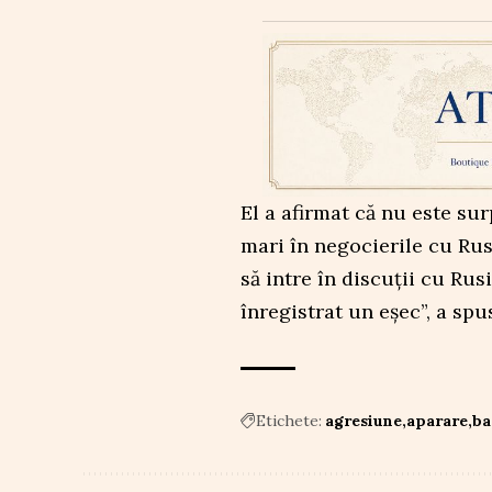
El a afirmat că nu este su
mari în negocierile cu Ru
să intre în discuții cu R
înregistrat un eșec”, a spus
Etichete:
agresiune
aparare
ba