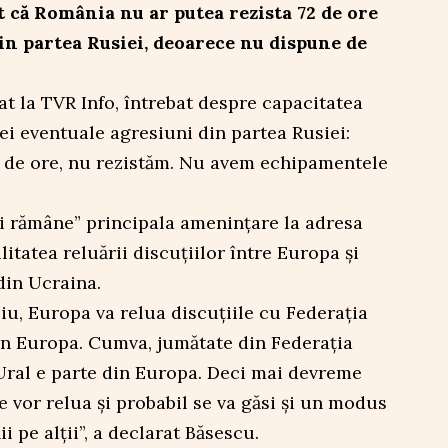
t că România nu ar putea rezista 72 de ore
din partea Rusiei, deoarece nu dispune de
at la TVR Info, întrebat despre capacitatea
ei eventuale agresiuni din partea Rusiei:
 de ore, nu rezistăm. Nu avem echipamentele
 și rămâne” principala amenințare la adresa
itatea reluării discuțiilor între Europa și
din Ucraina.
u, Europa va relua discuțiile cu Federația
 în Europa. Cumva, jumătate din Federația
 Ural e parte din Europa. Deci mai devreme
e vor relua și probabil se va găsi și un modus
i pe alții”, a declarat Băsescu.