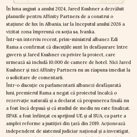
În luna august a anului 2024, Jared Kushner a dezvăluit
planurile pentru Affinity Partners de a construi o
stațiune de lux în Albania, iar la începutul anului 2026 a
vizitat zona împreună cu soția sa, Ivanka.
Într-un interviu recent, prim-ministrul albanez Edi
Rama a confirmat că discuțiile sunt în desfășurare între
guvern și Jared Kushner cu privire la proiect, care
urmează să includă 10.000 de camere de hotel. Nici Jared
Kushner și nici Affinity Partners nu au răspuns imediat la
o solicitare de comentarii.
Într-o discuție cu parlamentarii albanezi desfășurată
luni, premierul Rama a negat că proiectul încalcă o
rezervație naturală și a declarat că propunerea finală nu
a fost încă depusă și că studiul de mediu nu este finalizat.
SPAK a fost înființat cu sprijinul UE și al SUA, ca parte a
amplei reforme a justiției din țară din 2019. Acționează
independent de sistemul judiciar național și a investigat,