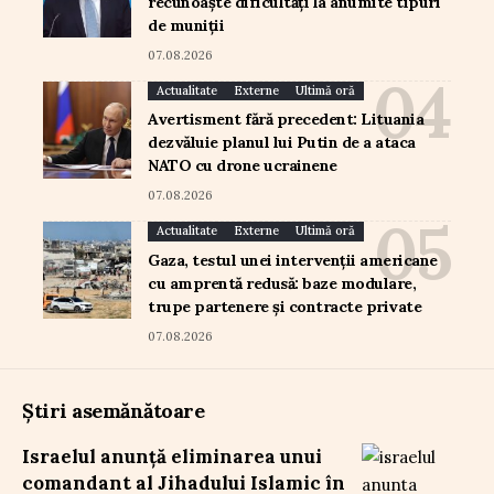
recunoaște dificultăți la anumite tipuri
de muniții
07.08.2026
Actualitate
Externe
Ultimă oră
Avertisment fără precedent: Lituania
dezvăluie planul lui Putin de a ataca
NATO cu drone ucrainene
07.08.2026
Actualitate
Externe
Ultimă oră
Gaza, testul unei intervenții americane
cu amprentă redusă: baze modulare,
trupe partenere și contracte private
07.08.2026
Știri asemănătoare
Israelul anunță eliminarea unui
comandant al Jihadului Islamic în