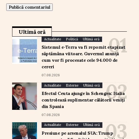
Ultimă oră
Actualitate
Politică
Ultimă oră
Sistemul e-Terra va fi repornit etapizat
săptămâna viitoare. Guvernul anunță
cum vor fi procesate cele 94.000 de
cereri
07.08.2026
Actualitate
Externe
Ultimă oră
Efectul Ceuta ajunge în Schengen: Italia
controlează suplimentar călătorii veniți
din Spania
07.08.2026
Actualitate
Externe
Ultimă oră
Presiune pe arsenalul SUA: Trump