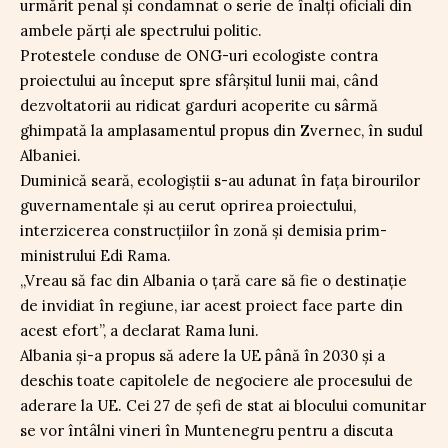
urmărit penal și condamnat o serie de înalți oficiali din
ambele părți ale spectrului politic.
Protestele conduse de ONG-uri ecologiste contra
proiectului au început spre sfârșitul lunii mai, când
dezvoltatorii au ridicat garduri acoperite cu sârmă
ghimpată la amplasamentul propus din Zvernec, în sudul
Albaniei.
Duminică seară, ecologiștii s-au adunat în fața birourilor
guvernamentale și au cerut oprirea proiectului,
interzicerea construcțiilor în zonă și demisia prim-
ministrului Edi Rama.
„Vreau să fac din Albania o țară care să fie o destinație
de invidiat în regiune, iar acest proiect face parte din
acest efort”, a declarat Rama luni.
Albania și-a propus să adere la UE până în 2030 și a
deschis toate capitolele de negociere ale procesului de
aderare la UE. Cei 27 de șefi de stat ai blocului comunitar
se vor întâlni vineri în Muntenegru pentru a discuta