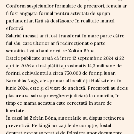
Conform suspiciunilor formulate de procurori, femeia ar
fi fost angajată formal pentru activități de sprijin
parlamentar, fără să desfășoare în realitate muncă
efectivă.
Salariul încasat ar fi fost transferat în mare parte către
fiul său, care ulterior ar fi redirecționat o parte
semnificativă a banilor către Zoltán Bóna.
Datele publicate arată că între 12 septembrie 2024 și 22
aprilie 2026 au fost plătiți aproximativ 14,3 milioane de
forinți, echivalentul a circa 750.000 de forinți lunar.
Barnabás Nagy, ales primar al localității Halásztelek în
iunie 2024, este și el vizat de anchetă. Procurorii au decis
plasarea sa sub supraveghere judiciară la domiciliu, în
timp ce mama acestuia este cercetată în stare de
libertate.
În cazul lui Zoltán Bóna, autoritățile au dispus reținerea
preventivă. Pe lângă acuzațiile de corupție, fostul
deputat este suspectat și de folosirea unor documente