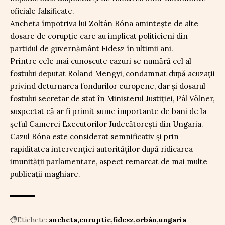
oficiale falsificate.
Ancheta împotriva lui Zoltán Bóna amintește de alte
dosare de corupție care au implicat politicieni din
partidul de guvernământ Fidesz în ultimii ani.
Printre cele mai cunoscute cazuri se numără cel al
fostului deputat Roland Mengyi, condamnat după acuzații
privind deturnarea fondurilor europene, dar și dosarul
fostului secretar de stat în Ministerul Justiției, Pál Völner,
suspectat că ar fi primit sume importante de bani de la
șeful Camerei Executorilor Judecătorești din Ungaria.
Cazul Bóna este considerat semnificativ și prin
rapiditatea intervenției autorităților după ridicarea
imunității parlamentare, aspect remarcat de mai multe
publicații maghiare.
Etichete:
ancheta
coruptie
fidesz
orbán
ungaria