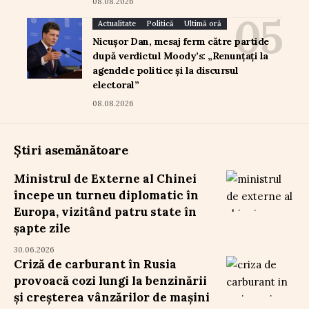
08.08.2026
Actualitate
Politică
Ultimă oră
Nicușor Dan, mesaj ferm către partide
după verdictul Moody’s: „Renunțați la
agendele politice și la discursul
electoral”
08.08.2026
Știri asemănătoare
Ministrul de Externe al Chinei
începe un turneu diplomatic în
Europa, vizitând patru state în
șapte zile
30.06.2026
Criză de carburant în Rusia
provoacă cozi lungi la benzinării
și creșterea vânzărilor de mașini