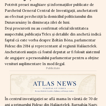
Potrivit presei maghiare și informațiilor publicate de
Parchetul General Central de Investigații, anchetatorii
au efectuat percheziții la domiciliul politicianului din
Dunavarsány în dimineața zilei de luni.
Deși procurorii nu au confirmat oficial identitatea
suspectului, publicația Telex și detaliile din anchetă indică
faptul că este vorba despre Zoltán Bóna, parlamentar
Fidesz din 2014 și reprezentant al regiunii Halásztelek.
Anchetatorii susțin că fostul deputat ar fi folosit sistemul
de angajare a personalului parlamentar pentru a obține
venituri suplimentare în mod ilegal.
Publicitate
În centrul investigației se află mama în vârstă de 70 de
ani a primarului Fidesz din Halásztelek, Barnabás Nagy.