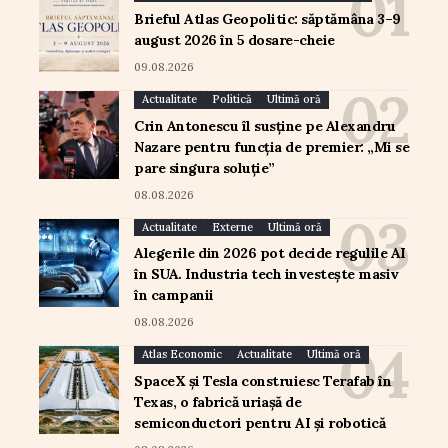
Brieful Atlas Geopolitic: săptămâna 3–9
august 2026 în 5 dosare-cheie
09.08.2026
Actualitate
Politică
Ultimă oră
Crin Antonescu îl susține pe Alexandru
Nazare pentru funcția de premier: „Mi se
pare singura soluție”
08.08.2026
Actualitate
Externe
Ultimă oră
Alegerile din 2026 pot decide regulile AI
în SUA. Industria tech investește masiv
în campanii
08.08.2026
Atlas Economic
Actualitate
Ultimă oră
SpaceX și Tesla construiesc Terafab în
Texas, o fabrică uriașă de
semiconductori pentru AI și robotică