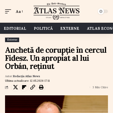
Aa
EDITORIAL
POLITICĂ
EXTERNE
ATLAS ECO
Externe
Anchetă de corupție în cercul
Fidesz. Un apropiat al lui
Orbán, reținut
Autor:
Redacția Atlas News
Ultima actualizare: 12.05.2026 17:11
3 Min Citire